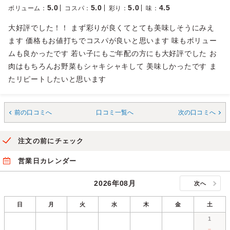
5.0
5.0
5.0
4.5
ボリューム
：
コスパ
：
彩り
：
味
：
大好評でした！！ まず彩りが良くてとても美味しそうにみえ
ます 価格もお値打ちでコスパが良いと思います 味もボリュー
ムも良かったです 若い子にもご年配の方にも大好評でした お
肉はもちろんお野菜もシャキシャキして 美味しかったです ま
たリピートしたいと思います
前の口コミへ
口コミ一覧へ
次の口コミへ
注文の前にチェック
営業日カレンダー
2026年08月
次へ
日
月
火
水
木
金
土
1
－