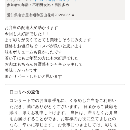
参加者の年齢：
不明
男女比：
男性多め
愛知県名古屋市昭和区山花町
2026/03/14
お弁当の配達大変助かります
今回も大好評でした！！！
まず彩りが良くてとても美味しそうにみえます
価格もお値打ちでコスパが良いと思います
味もボリュームも良かったです
若い子にもご年配の方にも大好評でした
お肉はもちろんお野菜もシャキシャキして
美味しかったです
またリピートしたいと思います
口コミへの返信
コンサートでのお食事手配に、くるめし弁当をご利用い
ただき、誠にありがとうございます。 日頃からご愛顧を
賜り、厚くお礼申し上げます。 当日は、滞りなくお弁当
をお届けすることができ、お客様のお役に立てましたの
なら、幸いに存じます。 お食事につきましては、彩りを