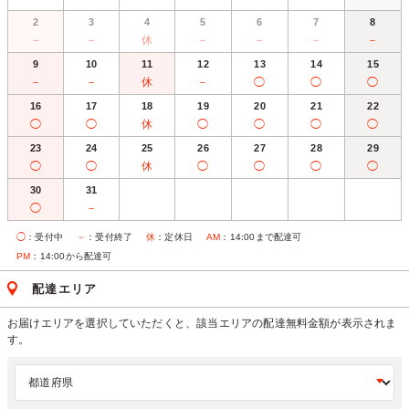
2
3
4
5
6
7
8
－
－
休
－
－
－
－
9
10
11
12
13
14
15
－
－
休
－
◯
◯
◯
16
17
18
19
20
21
22
◯
◯
休
◯
◯
◯
◯
23
24
25
26
27
28
29
◯
◯
休
◯
◯
◯
◯
30
31
◯
－
◯
：受付中
－
：受付終了
休
：定休日
AM
：14:00まで配達可
PM
：14:00から配達可
配達エリア
お届けエリアを選択していただくと、該当エリアの配達無料金額が表示されま
す。