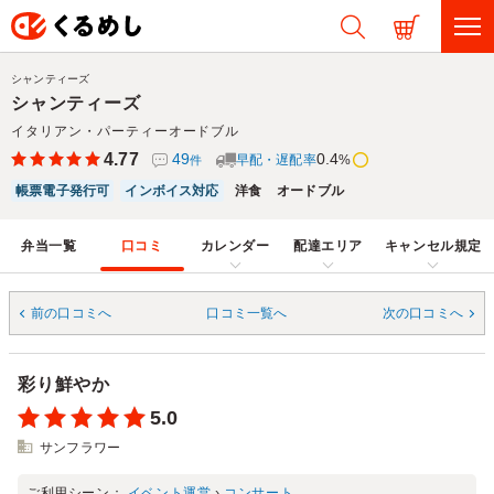
シャンティーズ
シャンティーズ
イタリアン・パーティーオードブル
4.77
49
0.4
早配・遅配率
%
件
帳票電子発行可
インボイス対応
洋食
オードブル
弁当一覧
口コミ
カレンダー
配達エリア
キャンセル規定
前の口コミへ
口コミ一覧へ
次の口コミへ
彩り鮮やか
5.0
サンフラワー
ご利用シーン：
イベント運営
›
コンサート