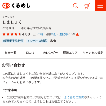
シマショク
しましょく
産地直送・三浦野菜が主役のお弁当
4.08
78
7.5
早配・遅配率
%
件
帳票電子発行可
インボイス対応
和食
弁当一覧
口コミ
カレンダー
配達エリア
キャンセル規定
お問い合わせ
この度はしましょくをご覧いただき誠にありがとうございます。
お弁当の内容調整、ご希望条件などのご要望や当店へのお問い合わせは以下の
フォームからお願い致します。
ご注意事項
ご注文方法やお支払い方法などについては、
よくあるご質問
やチャットに
まとめておりますので、よろしければお役立てください。