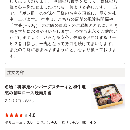
しく思っております。 今回のお食事を通して、皆様のお
腹と心を満たせましたのなら、何よりと存じます。 一方
で、「ポン酢」のお味へ同様のお声を頂戴し、厚くお礼
申し上げます。 本件は、こちらの店舗の配達時間幅や
「大盛(＋50g)」のご飯の量感へのご感想とともに、引き
続き大切にお預かりいたします。 今後も末永くご愛顧い
ただけますよう、さらなる安心と信頼をお届けするサー
ビスを目指し、一丸となって努力を続けてまいります。
またのご縁に恵まれますようにと、心より願っておりま
す。
注文内容
名物！将泰庵ハンバーグステーキと和牛魅
惑の旨味ロース焼肉弁当
2,500
円（税込）
4.0
3.0
4.0
4.5
4.5
ボリューム
：
コスパ
：
彩り
：
味
：