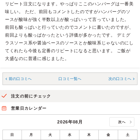
リピート注文になります。やっぱりここのハンバーグは一番美
味しい。 ただ、前回もコメントしたのですがハンバーグのソ
ースが酸味が強く半数以上が酸っぱいって言っていました。
前回も酸っぱいと行っていたのでコメントに書いたのですが、
前回よりも酸っぱかったという評価が多かったです。 デミグ
ラスソース系や醤油ベースのソースとか酸味系じゃないのにし
てくれたら今後も定番のリピートになると思います。 ご飯が
大盛なのに普通に感じました。
前の口コミへ
口コミ一覧へ
次の口コミへ
注文の前にチェック
営業日カレンダー
2026年08月
次へ
日
月
火
水
木
金
土