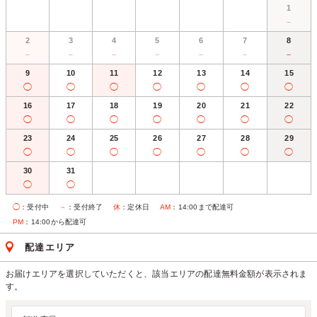
1
－
2
3
4
5
6
7
8
－
－
－
－
－
－
－
9
10
11
12
13
14
15
◯
◯
◯
◯
◯
◯
◯
16
17
18
19
20
21
22
◯
◯
◯
◯
◯
◯
◯
23
24
25
26
27
28
29
◯
◯
◯
◯
◯
◯
◯
30
31
◯
◯
◯
：受付中
－
：受付終了
休
：定休日
AM
：14:00まで配達可
PM
：14:00から配達可
配達エリア
お届けエリアを選択していただくと、該当エリアの配達無料金額が表示されま
す。