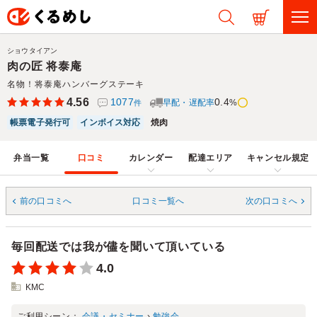
ショウタイアン
肉の匠 将泰庵
名物！将泰庵ハンバーグステーキ
4.56
1077
0.4
早配・遅配率
%
件
帳票電子発行可
インボイス対応
焼肉
弁当一覧
口コミ
カレンダー
配達エリア
キャンセル規定
前の口コミへ
口コミ一覧へ
次の口コミへ
毎回配送では我が儘を聞いて頂いている
4.0
KMC
ご利用シーン：
会議・セミナー
›
勉強会