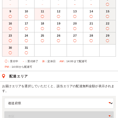
－
－
－
－
－
－
◯
9
10
11
12
13
14
15
◯
◯
◯
◯
◯
◯
◯
16
17
18
19
20
21
22
◯
◯
◯
◯
◯
◯
◯
23
24
25
26
27
28
29
◯
◯
◯
◯
◯
◯
◯
30
31
◯
◯
◯
：受付中
－
：受付終了
休
：定休日
AM
：14:00まで配達可
PM
：14:00から配達可
配達エリア
お届けエリアを選択していただくと、該当エリアの配達無料金額が表示されま
す。