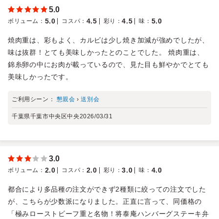
5.0
5.0
4.5
4.5
5.0
ボリューム
：
コスパ
：
彩り
：
味
：
焼肉重は、彩もよく、カルビは少し焼き加減が強めでしたが、
味は抜群！とても美味しかったとのことでした。 焼肉重は、
錦糸卵の中にお肉が載っているので、見た目も鮮やかでとても
美味しかったです。
ご利用シーン：
懇親会
›
送別会
千葉県千葉市中央区中央
2026/03/31
3.0
2.0
2.0
3.0
4.0
ボリューム
：
コスパ
：
彩り
：
味
：
都合により多品種の注文ができず2種類に絞っての注文でした
が、こちらが少数派になりました。正直に言って、同価格の
「極みローストビーフ重と名物！将泰庵ハンバーグステーキ弁