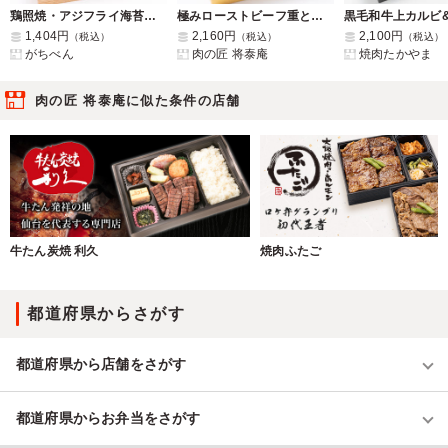
鶏照焼・アジフライ海苔幕の内重
極みローストビーフ重とカルビ焼肉弁当
1,404円
2,160円
2,100円
（税込）
（税込）
（税込）
がちべん
肉の匠 将泰庵
焼肉たかやま
肉の匠 将泰庵に似た条件の店舗
牛たん炭焼 利久
焼肉ふたご
都道府県からさがす
都道府県から店舗をさがす
都道府県からお弁当をさがす