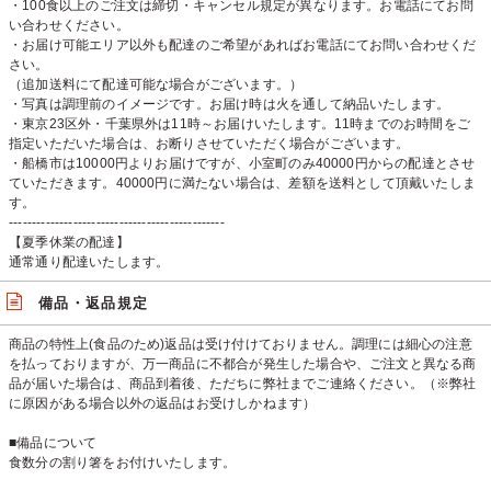
・100食以上のご注文は締切・キャンセル規定が異なります。お電話にてお問
い合わせください。
・お届け可能エリア以外も配達のご希望があればお電話にてお問い合わせくだ
さい。
（追加送料にて配達可能な場合がございます。）
・写真は調理前のイメージです。お届け時は火を通して納品いたします。
・東京23区外・千葉県外は11時～お届けいたします。11時までのお時間をご
指定いただいた場合は、お断りさせていただく場合がございます。
・船橋市は10000円よりお届けですが、小室町のみ40000円からの配達とさせ
ていただきます。40000円に満たない場合は、差額を送料として頂戴いたしま
す。
-----------------------------------------------
【夏季休業の配達】
通常通り配達いたします。
備品・返品規定
商品の特性上(食品のため)返品は受け付けておりません。調理には細心の注意
を払っておりますが、万一商品に不都合が発生した場合や、ご注文と異なる商
品が届いた場合は、商品到着後、ただちに弊社までご連絡ください。（※弊社
に原因がある場合以外の返品はお受けしかねます）
■備品について
食数分の割り箸をお付けいたします。