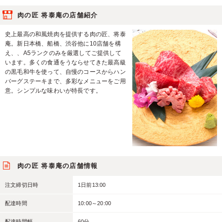
肉の匠 将泰庵の店舗紹介
史上最高の和風焼肉を提供する肉の匠、将泰
庵。新日本橋、船橋、渋谷他に10店舗を構
え、、A5ランクのみを厳選してご提供して
います。多くの食通をうならせてきた最高級
の黒毛和牛を使って、自慢のコースからハン
バーグステーキまで、多彩なメニューをご用
意。シンプルな味わいが特長です。
肉の匠 将泰庵の店舗情報
注文締切日時
1日前13:00
配達時間
10:00～20:00
配達時間幅
60分