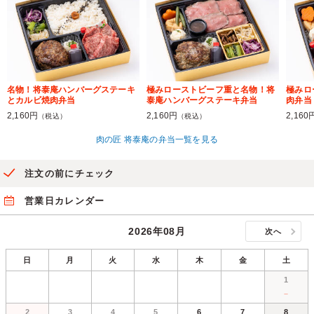
名物！将泰庵ハンバーグステーキ
極みローストビーフ重と名物！将
極みロ
とカルビ焼肉弁当
泰庵ハンバーグステーキ弁当
肉弁当
2,160円
2,160円
2,160
（税込）
（税込）
肉の匠 将泰庵の弁当一覧を見る
注文の前にチェック
営業日カレンダー
2026年08月
次へ
日
月
火
水
木
金
土
1
－
2
3
4
5
6
7
8