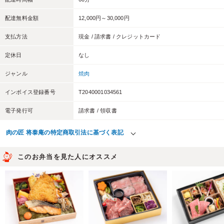
配達無料金額
12,000円～30,000円
支払方法
現金 / 請求書 / クレジットカード
定休日
なし
ジャンル
焼肉
インボイス登録番号
T2040001034561
電子発行可
請求書 / 領収書
肉の匠 将泰庵の特定商取引法に基づく表記
このお弁当を見た人にオススメ