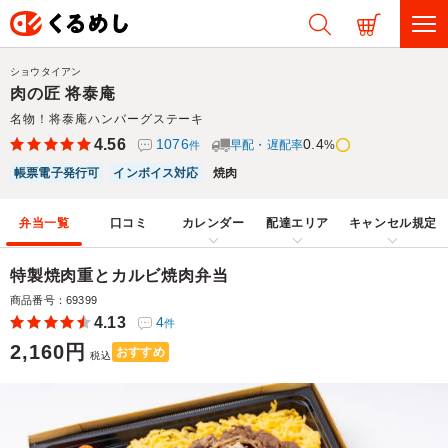
ショウタイアン
肉の匠 将泰庵
名物！将泰庵ハンバーグステーキ
4.56
1076
0.4
早配・遅配率
%
件
帳票電子発行可
インボイス対応
焼肉
弁当一覧
口コミ
カレンダー
配達エリア
キャンセル規定
特製焼肉重とカルビ焼肉弁当
商品番号：69399
4.13
4
件
2,160円
おすすめ
税込