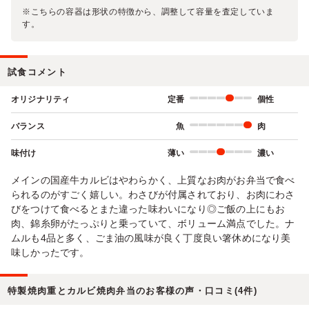
※こちらの容器は形状の特徴から、調整して容量を査定していま
す。
試食コメント
オリジナリティ
定番
個性
バランス
魚
肉
味付け
薄い
濃い
メインの国産牛カルビはやわらかく、上質なお肉がお弁当で食べ
られるのがすごく嬉しい。わさびが付属されており、お肉にわさ
びをつけて食べるとまた違った味わいになり◎ご飯の上にもお
肉、錦糸卵がたっぷりと乗っていて、ボリューム満点でした。ナ
ムルも4品と多く、ごま油の風味が良く丁度良い箸休めになり美
味しかったです。
特製焼肉重とカルビ焼肉弁当のお客様の声・口コミ(4件)