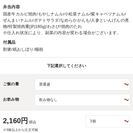
弁当内容
国産牛カルビ焼肉/もやしナムル/小松菜ナムル/紫キャベツナムル/
ぜんまいナムル/ポテトサラダ/なめらかがんも/人参といんげんの煮
物/特製焼肉重[約180g]/わさび/焼肉のたれ
※仕入れ状況により、副菜の内容が変わる場合がございます。
付属品
割箸/紙おしぼり/楊枝
下記選択してください
ご飯の量
お飲み物
2,160円
税込
※3個以上から注文可能