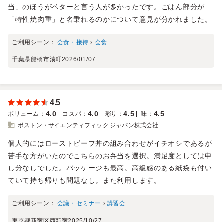
当」のほうがベターと言う人が多かったです。ごはん部分が
「特性焼肉重」と名乗れるのかについて意見が分かれました。
ご利用シーン：
会食・接待
›
会食
千葉県船橋市湊町
2026/01/07
4.5
4.0
4.0
4.5
4.5
ボリューム
：
コスパ
：
彩り
：
味
：
ボストン・サイエンティフィック ジャパン株式会社
個人的にはローストビーフ丼の組み合わせがイチオシであるが
苦手な方がいたのでこちらのお弁当を選択。満足度としては申
し分なしでした。パッケージも最高。高級感のある紙袋も付い
ていて持ち帰りも問題なし。また利用します。
ご利用シーン：
会議・セミナー
›
講習会
東京都新宿区西新宿
2025/10/27