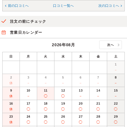
前の口コミへ
口コミ一覧へ
次の口コミへ
注文の前にチェック
営業日カレンダー
2026年08月
次へ
日
月
火
水
木
金
土
1
－
2
3
4
5
6
7
8
休
－
－
－
－
－
－
9
10
11
12
13
14
15
休
－
◯
◯
－
－
－
16
17
18
19
20
21
22
休
◯
◯
◯
◯
◯
◯
23
24
25
26
27
28
29
休
◯
◯
◯
◯
◯
◯