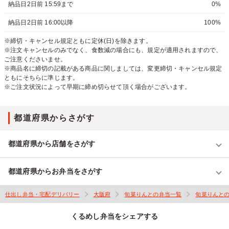
納品日2日前 15:59まで
0%
納品日2日前 16:00以降
100%
※締切・キャンセル規定ともに定休(日)を除きます。
※注文キャンセルのみでなく、食数減の場合にも、規定が適用されますので、
ご注意くださいませ。
※商品名に締切の記載がある商品に関しましては、変更締切・キャンセル規定
ともにそちらに準じます。
※ご注文状況によって早期に締め切らせて頂く場合がございます。
都道府県からさがす
都道府県から店舗をさがす
都道府県からお弁当をさがす
仕出し弁当・宅配デリバリー
大阪府
旬菜りんとの弁当一覧
旬菜りんと
くるめし弁当をシェアする