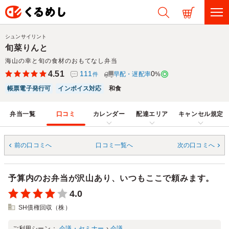
シュンサイリント
旬菜りんと
海山の幸と旬の食材のおもてなし弁当
4.51
111
0
早配・遅配率
%
件
帳票電子発行可
インボイス対応
和食
弁当一覧
口コミ
カレンダー
配達エリア
キャンセル規定
前の口コミへ
口コミ一覧へ
次の口コミへ
予算内のお弁当が沢山あり、いつもここで頼みます。
4.0
SH債権回収（株）
ご利用シーン：
会議・セミナー
›
会議