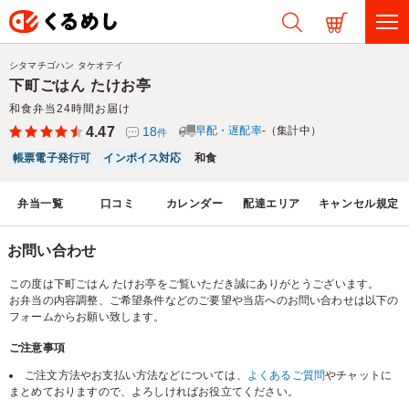
シタマチゴハン タケオテイ
下町ごはん たけお亭
和食弁当24時間お届け
4.47
18
早配・遅配率
-（集計中）
件
帳票電子発行可
インボイス対応
和食
弁当一覧
口コミ
カレンダー
配達エリア
キャンセル規定
お問い合わせ
この度は下町ごはん たけお亭をご覧いただき誠にありがとうございます。
お弁当の内容調整、ご希望条件などのご要望や当店へのお問い合わせは以下の
フォームからお願い致します。
ご注意事項
ご注文方法やお支払い方法などについては、
よくあるご質問
やチャットに
まとめておりますので、よろしければお役立てください。