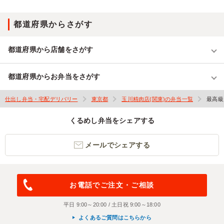
都道府県からさがす
都道府県から店舗をさがす
都道府県からお弁当をさがす
仕出し弁当・宅配デリバリー
東京都
玉川精肉店(関東)の弁当一覧
最高級
くるめし弁当をシェアする
メールでシェアする
お電話でご注文・ご相談
平日 9:00～20:00 / 土日祝 9:00～18:00
よくあるご質問はこちらから