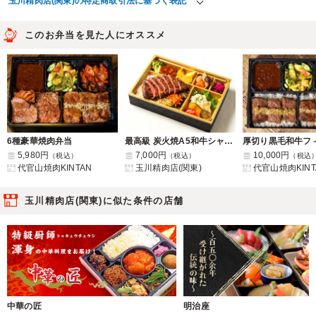
玉川精肉店(関東)の特定商取引法に基づく表記
このお弁当を見た人にオススメ
6種豪華焼肉弁当
最高級 炭火焼A5和牛シャトーブリアン御膳
5,980円
7,000円
10,000円
（税込）
（税込）
（税込
代官山焼肉KINTAN
玉川精肉店(関東)
代官山焼肉KINT
玉川精肉店(関東)に似た条件の店舗
中華の匠
明治座