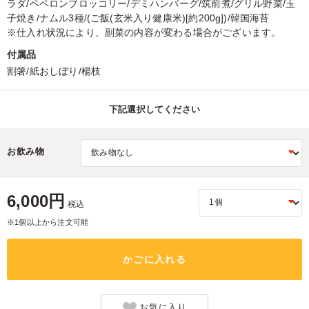
ラダ/ペペロンブロッコリー/デミハンバーグ/筑前煮/グリル野菜/玉
子焼き/ナムル3種/(ご飯(玄米入り健康米)[約200g])/韓国海苔
※仕入れ状況により、副菜の内容が変わる場合がございます。
付属品
割箸/紙おしぼり/楊枝
下記選択してください
お飲み物
6,000円
税込
※1個以上から注文可能
かごに入れる
お気に入り