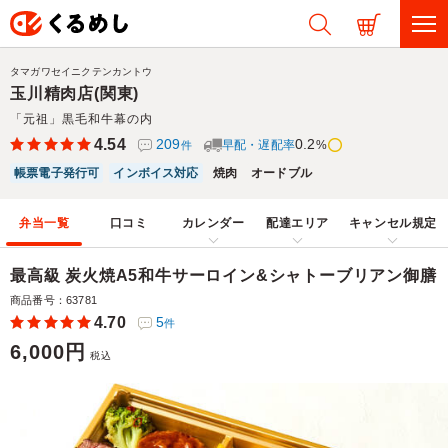
タマガワセイニクテンカントウ
玉川精肉店(関東)
「元祖」黒毛和牛幕の内
4.54
209
0.2
早配・遅配率
%
件
帳票電子発行可
インボイス対応
焼肉
オードブル
弁当一覧
口コミ
カレンダー
配達エリア
キャンセル規定
最高級 炭火焼A5和牛サーロイン&シャトーブリアン御膳
商品番号：63781
4.70
5
件
6,000円
税込