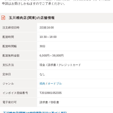
申請はお受けしかねますのでご了承ください。
玉川精肉店(関東)の店舗情報
注文締切日時
2日前16:00
配達時間
10:30～18:00
配達時間幅
30分
配達無料金額
6,000円～38,000円
支払方法
現金 / 請求書 / クレジットカード
定休日
なし
ジャンル
焼肉
/
オードブル
インボイス登録番号
T2010901052335
電子発行可
請求書 / 領収書