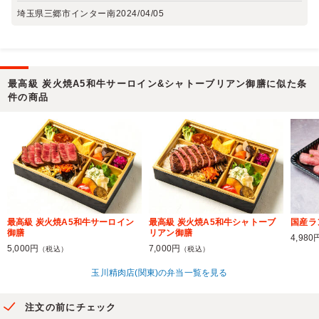
埼玉県三郷市インター南
2024/04/05
最高級 炭火焼A5和牛サーロイン&シャトーブリアン御膳に似た条
件の商品
最高級 炭火焼A5和牛サーロイン
最高級 炭火焼A5和牛シャトーブ
国産ラ
御膳
リアン御膳
4,980
5,000円
7,000円
（税込）
（税込）
玉川精肉店(関東)の弁当一覧を見る
注文の前にチェック