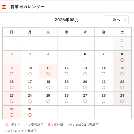
営業日カレンダー
2026年08月
次へ
日
月
火
水
木
金
土
1
－
2
3
4
5
6
7
8
－
－
－
－
－
－
◯
9
10
11
12
13
14
15
◯
◯
◯
◯
◯
◯
◯
16
17
18
19
20
21
22
◯
◯
◯
◯
◯
◯
◯
23
24
25
26
27
28
29
◯
◯
◯
◯
◯
◯
◯
30
31
◯
◯
◯
：受付中
－
：受付終了
休
：定休日
AM
：14:00まで配達可
PM
：14:00から配達可