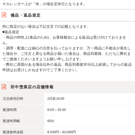
※カレンダー上が「休」の場合定休日となります。
備品・返品規定
特に指定のない場合は下記文言での記載となります。
■返品規定
・商品の特性上(食品のため)、お客様都合による返品は受け付けておりませ
ん。
・調理・配達には細心の注意を払っておりますが、万一商品に不都合が発生し
た場合や、ご注文と異なる商品が届いた場合は、商品到着後、ただちに弊社ま
でご連絡くださいますようお願い申し上げます。
・弊社に原因がある場合以外の返品、商品到着後30分以上経過してからの返品
申請はお受けしかねますのでご了承ください。
田中惣菜店の店舗情報
注文締切日時
2日前16:00
配達時間
8:00～19:00
配達時間幅
60分
配達無料金額
8,000円～60,000円