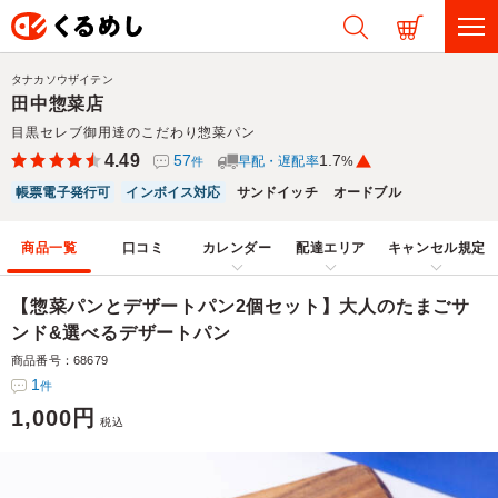
タナカソウザイテン
田中惣菜店
目黒セレブ御用達のこだわり惣菜パン
4.49
57
1.7
早配・遅配率
%
件
帳票電子発行可
インボイス対応
サンドイッチ
オードブル
商品一覧
口コミ
カレンダー
配達エリア
キャンセル規定
【惣菜パンとデザートパン2個セット】大人のたまごサ
ンド&選べるデザートパン
商品番号：68679
1
件
1,000円
税込