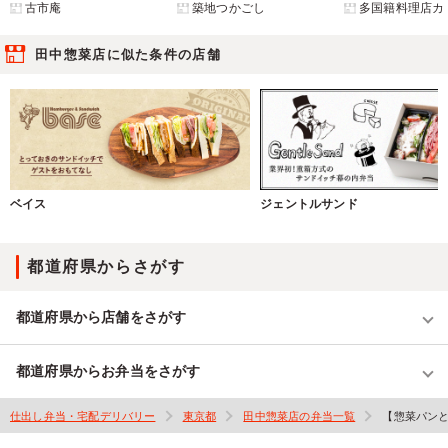
古市庵
築地つかごし
多国籍料理店カ
田中惣菜店に似た条件の店舗
ベイス
ジェントルサンド
都道府県からさがす
都道府県から店舗をさがす
都道府県からお弁当をさがす
仕出し弁当・宅配デリバリー
東京都
田中惣菜店の弁当一覧
【惣菜パン