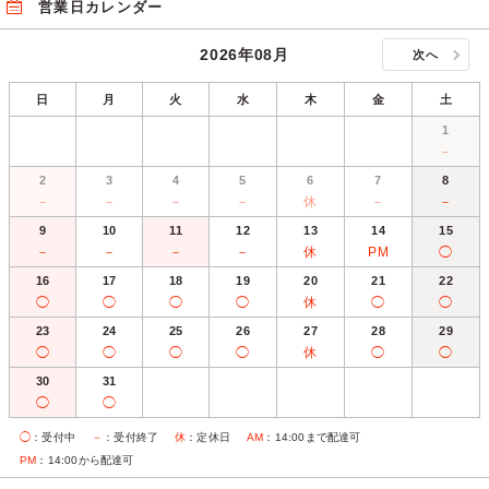
営業日カレンダー
2026年08月
次へ
日
月
火
水
木
金
土
1
－
2
3
4
5
6
7
8
－
－
－
－
休
－
－
9
10
11
12
13
14
15
－
－
－
－
休
PM
◯
16
17
18
19
20
21
22
◯
◯
◯
◯
休
◯
◯
23
24
25
26
27
28
29
◯
◯
◯
◯
休
◯
◯
30
31
◯
◯
◯
：受付中
－
：受付終了
休
：定休日
AM
：14:00まで配達可
PM
：14:00から配達可