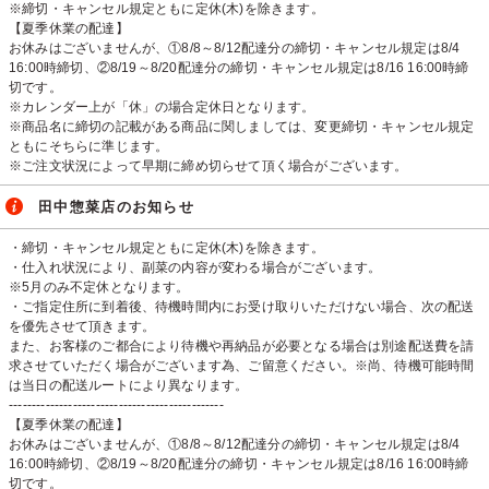
※締切・キャンセル規定ともに定休(木)を除きます。
【夏季休業の配達】
お休みはございませんが、①8/8～8/12配達分の締切・キャンセル規定は8/4
16:00時締切、②8/19～8/20配達分の締切・キャンセル規定は8/16 16:00時締
切です。
※カレンダー上が「休」の場合定休日となります。
※商品名に締切の記載がある商品に関しましては、変更締切・キャンセル規定
ともにそちらに準じます。
※ご注文状況によって早期に締め切らせて頂く場合がございます。
田中惣菜店のお知らせ
・締切・キャンセル規定ともに定休(木)を除きます。
・仕入れ状況により、副菜の内容が変わる場合がございます。
※5月のみ不定休となります。
・ご指定住所に到着後、待機時間内にお受け取りいただけない場合、次の配送
を優先させて頂きます。
また、お客様のご都合により待機や再納品が必要となる場合は別途配送費を請
求させていただく場合がございます為、ご留意ください。※尚、待機可能時間
は当日の配送ルートにより異なります。
-----------------------------------------------
【夏季休業の配達】
お休みはございませんが、①8/8～8/12配達分の締切・キャンセル規定は8/4
16:00時締切、②8/19～8/20配達分の締切・キャンセル規定は8/16 16:00時締
切です。