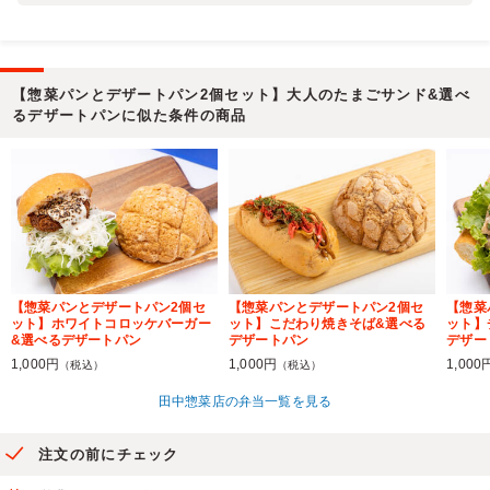
【惣菜パンとデザートパン2個セット】大人のたまごサンド&選べ
るデザートパンに似た条件の商品
【惣菜パンとデザートパン2個セ
【惣菜パンとデザートパン2個セ
【惣菜
ット】ホワイトコロッケバーガー
ット】こだわり焼きそば&選べる
ット】
&選べるデザートパン
デザートパン
デザー
1,000円
1,000円
1,000
（税込）
（税込）
田中惣菜店の弁当一覧を見る
注文の前にチェック