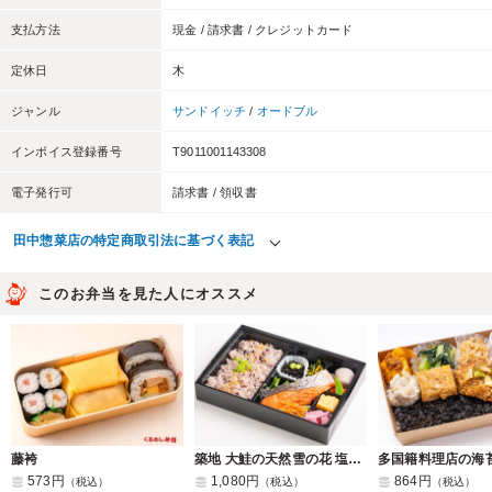
支払方法
現金 / 請求書 / クレジットカード
定休日
木
ジャンル
サンドイッチ
/
オードブル
インボイス登録番号
T9011001143308
電子発行可
請求書 / 領収書
田中惣菜店の特定商取引法に基づく表記
このお弁当を見た人にオススメ
藤袴
築地 大鮭の天然雪の花 塩焼き弁当
573円
1,080円
864円
（税込）
（税込）
（税込）