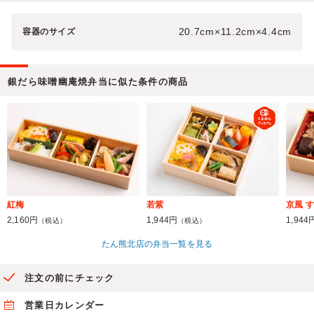
20.7cm×11.2cm×4.4cm
容器のサイズ
銀だら味噌幽庵焼弁当に似た条件の商品
紅梅
若紫
京風 
2,160円
1,944円
1,944
（税込）
（税込）
たん熊北店の弁当一覧を見る
注文の前にチェック
営業日カレンダー