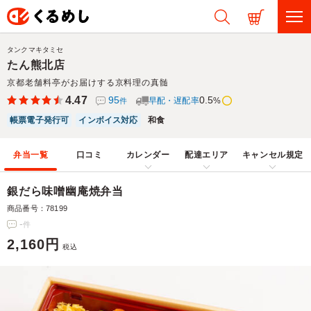
タンクマキタミセ
たん熊北店
京都老舗料亭がお届けする京料理の真髄
4.47
95
0.5
早配・遅配率
%
件
帳票電子発行可
インボイス対応
和食
弁当一覧
口コミ
カレンダー
配達エリア
キャンセル規定
銀だら味噌幽庵焼弁当
商品番号：78199
-
件
2,160円
税込