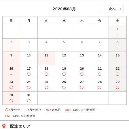
2026年08月
次へ
日
月
火
水
木
金
土
1
－
2
3
4
5
6
7
8
－
－
－
－
－
－
－
9
10
11
12
13
14
15
－
－
－
－
－
－
－
16
17
18
19
20
21
22
－
◯
◯
◯
◯
◯
◯
23
24
25
26
27
28
29
◯
◯
◯
◯
◯
◯
◯
30
31
◯
◯
◯
：受付中
－
：受付終了
休
：定休日
AM
：14:00まで配達可
PM
：14:00から配達可
配達エリア