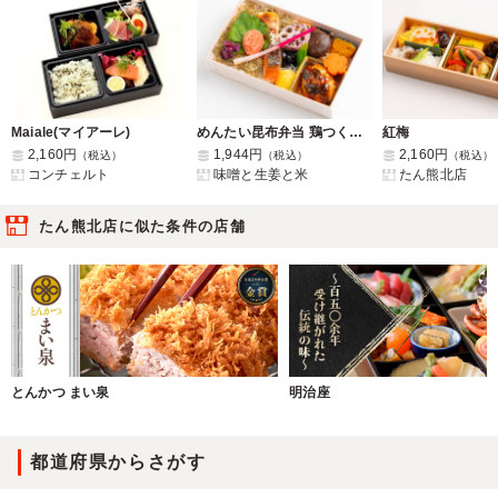
Maiale(マイアーレ)
めんたい昆布弁当 鶏つくね&銀鮭
紅梅
2,160円
1,944円
2,160円
（税込）
（税込）
（税込）
コンチェルト
味噌と生姜と米
たん熊北店
たん熊北店に似た条件の店舗
とんかつ まい泉
明治座
都道府県からさがす