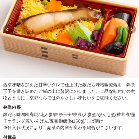
西京味噌を加えた甘辛いタレで仕上げた銀だら味噌幽庵焼を、錦糸
玉子を敷き詰めたご飯の上に贅沢にのせました。上品な味付けの煮
物とともに、京都ならではのやさしい味わいをご堪能ください。
弁当内容
銀だら味噌幽庵焼/花人参/錦糸玉子/枝豆/人参煮/がんも煮/椎茸煮/茄
子オランダ煮/いんげん/五目御飯[約160g]/しば漬け
※仕入れ状況により、副菜の内容が変わる場合がございます。
付属品