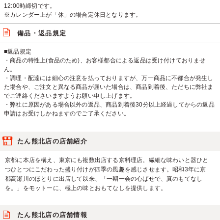
12:00時締切です。
※カレンダー上が「休」の場合定休日となります。
備品・返品規定
■返品規定
・商品の特性上(食品のため)、お客様都合による返品は受け付けておりませ
ん。
・調理・配達には細心の注意を払っておりますが、万一商品に不都合が発生し
た場合や、ご注文と異なる商品が届いた場合は、商品到着後、ただちに弊社ま
でご連絡くださいますようお願い申し上げます。
・弊社に原因がある場合以外の返品、商品到着後30分以上経過してからの返品
申請はお受けしかねますのでご了承ください。
たん熊北店の店舗紹介
京都に本店を構え、東京にも複数出店する京料理店。繊細な味わいと器ひと
つひとつにこだわった盛り付けが四季の風趣を感じさせます。昭和3年に京
都高瀬川のほとりに出店して以来、「一期一会の心ばせで、真のもてなし
を。」をモットーに、極上の味とおもてなしを提供します。
たん熊北店の店舗情報