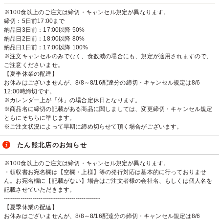
※100食以上のご注文は締切・キャンセル規定が異なります。
締切：5日前17:00まで
納品日3日前：17:00以降 50%
納品日2日前：18:00以降 80%
納品日1日前：17:00以降 100%
※注文キャンセルのみでなく、食数減の場合にも、規定が適用されますので、
ご注意くださいませ。
【夏季休業の配達】
お休みはございませんが、8/8～8/16配達分の締切・キャンセル規定は8/6
12:00時締切です。
※カレンダー上が「休」の場合定休日となります。
※商品名に締切の記載がある商品に関しましては、変更締切・キャンセル規定
ともにそちらに準じます。
※ご注文状況によって早期に締め切らせて頂く場合がございます。
たん熊北店のお知らせ
※100食以上のご注文は締切・キャンセル規定が異なります。
・領収書お宛名欄は【空欄・上様】等の発行対応は基本的に行っておりませ
ん。お宛名欄に【記載がない】場合はご注文者様の会社名、もしくは個人名を
記載させていただきます。
-----------------------------------------------
【夏季休業の配達】
お休みはございませんが、8/8～8/16配達分の締切・キャンセル規定は8/6