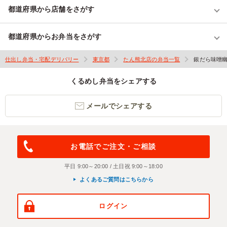
都道府県から店舗をさがす
都道府県からお弁当をさがす
仕出し弁当・宅配デリバリー
東京都
たん熊北店の弁当一覧
銀だら味噌
くるめし弁当をシェアする
メールでシェアする
お電話でご注文・ご相談
平日 9:00～20:00 / 土日祝 9:00～18:00
よくあるご質問はこちらから
ログイン