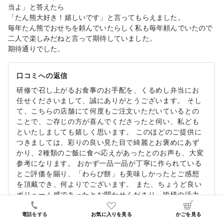
当よ」と答えたら
「たん熊大好き！嬉しいです」と言ってもらえました。
毎年たん熊でおせちを頼んでいたらしく私も毎年頼んでいたので
二人で楽しみだねと言って期待していました。
期待通りでした。
口コミへの返信
研修で召し上がるお食事のお手配を、くるめし弁当にお
任せくださいまして、誠にありがとうございます。 そし
て、こちらの店舗にて何度もご注文いただいているとの
ことで、ご存じの方が喜んでくださったと伺い、私ども
といたしましても嬉しく思います。 このほどのご提供に
つきましては、彩りの良い見た目で綺麗とお褒めにあず
かり、2種類のご飯に食べ応えがあったとのお声も、大変
参考になります。 おかず一品一品が丁寧に作られている
とご評価を賜り、「わらび餅」も美味しかったとご感想
を頂戴でき、何よりでございます。 また、ちょうど良い
ボリューム感であったとお聞かせくださり、皆様の活力
へと繋がりましたら、幸いに存じます。 今後とも末永く
電話をする
お気に入りを見る
かごを見る
ご愛顧くださいますよう、一同で励んでまいります。 再