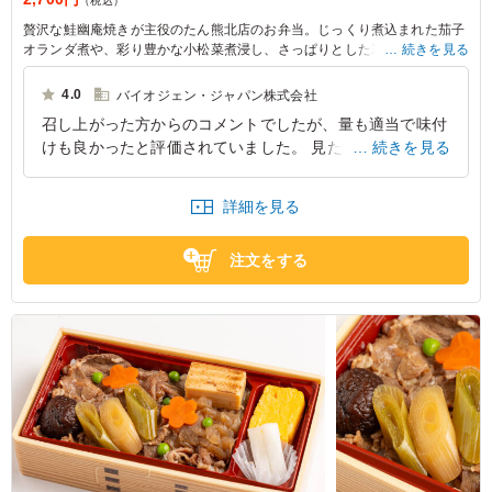
（税込）
贅沢な鮭幽庵焼きが主役のたん熊北店のお弁当。じっくり煮込まれた茄子
オランダ煮や、彩り豊かな小松菜煮浸し、さっぱりとした若布胡瓜酢が食
続きを見る
欲をそそります。デザートには、抹茶ときなこのわらび餅を添えてお届け
します。バラエティ豊かな季節のお惣菜と筍ご飯が織りなす老舗の味をお
4.0
バイオジェン・ジャパン株式会社
楽しみください。
召し上がった方からのコメントでしたが、量も適当で味付
けも良かったと評価されていました。 見た目の大きさも
続きを見る
決して小さいことはなく、男女どのような方でも満足する
と思います。
詳細を見る
東京都中央区日本橋
2026/07/27
注文をする