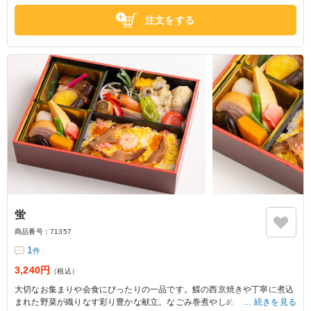
らではなく、も少し少ない数であれば鶏重など同価格の他
注文をする
のお弁当も頼めて良かったと思いました。
東京都千代田区西神田
2026/07/21
蛍
商品番号：
71357
1
件
3,240円
（税込）
大切なお集まりや会食にぴったりの一品です。鰈の西京焼きや丁寧に煮込
まれた野菜が織りなす彩り豊かな献立。なごみ巻煮やしめじ天など、心を
続きを見る