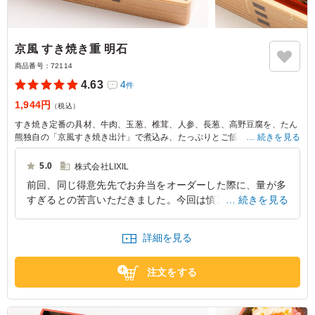
京風 すき焼き重 明石
商品番号：
72114
4.63
4
件
1,944円
（税込）
すき焼き定番の具材、牛肉、玉葱、椎茸、人参、長葱、高野豆腐を、たん
熊独自の「京風すき焼き出汁」で煮込み、たっぷりとご飯の上に敷き詰め
続きを見る
ました。上品ながらもしっかりとお口に拡がっていく京風すき焼きの味を
お楽しみ下さい。
5.0
株式会社LIXIL
前回、同じ得意先先でお弁当をオーダーした際に、量が多
すぎるとの苦言いただきました。今回は慎重に選んだ結
続きを見る
果、絶妙なボリュームでした。よかったです。元々、味に
は期待していたのですが、こちらは期待以上の味で大満足
詳細を見る
です。今後とも宜しくお願い致します。
東京都府中市分梅町
2026/05/27
注文をする