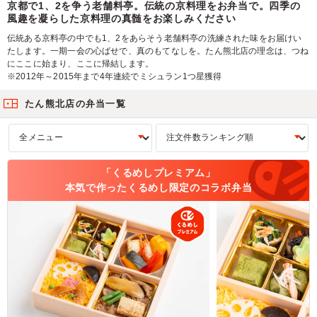
京都で1、2を争う老舗料亭。伝統の京料理をお弁当で。四季の
風趣を凝らした京料理の真髄をお楽しみください
伝統ある京料亭の中でも1、2をあらそう老舗料亭の洗練された味をお届けい
たします。一期一会の心ばせで、真のもてなしを。たん熊北店の理念は、つね
にここに始まり、ここに帰結します。
※2012年～2015年まで4年連続でミシュラン1つ星獲得
たん熊北店の弁当一覧
「くるめしプレミアム」
本気で作ったくるめし限定のコラボ弁当