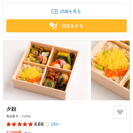
ポソしていたのだけがちょっと残念 五目チラシの方は問
題なく美味しかったです。
詳細を見る
東京都千代田区有楽町
2025/12/09
注文をする
夕顔
商品番号：
71354
4.66
19
件
2,700円