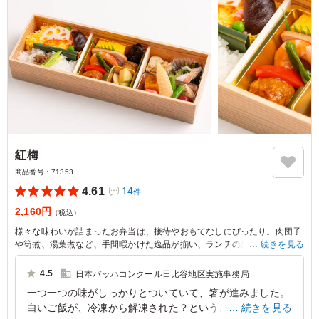
紅梅
商品番号：
71353
4.61
14
件
2,160円
（税込）
様々な味わいが詰まったお弁当は、接待やおもてなしにぴったり。肉団子
や筍煮、湯葉煮など、手間暇かけた逸品が揃い、ランチの席を華やかに彩
続きを見る
ります。色とりどりの具材が楽しめる、特別な日のための一品です。こだ
わりの老舗の味を、ちりめん山椒をのせた白ご飯とちらし寿司とともにお
4.5
日本バッハコンクール日比谷地区実施事務局
楽しみください。
一つ一つの味がしっかりとついていて、箸が進みました。
白いご飯が、冷凍から解凍された？という感じで少しポソ
続きを見る