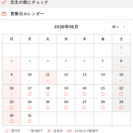
注文の前にチェック
営業日カレンダー
2026年08月
次へ
日
月
火
水
木
金
土
1
－
2
3
4
5
6
7
8
－
－
－
－
－
－
－
9
10
11
12
13
14
15
－
－
－
－
－
－
－
16
17
18
19
20
21
22
－
◯
◯
◯
◯
◯
◯
23
24
25
26
27
28
29
◯
◯
◯
◯
◯
◯
◯
30
31
◯
◯
◯
：受付中
－
：受付終了
休
：定休日
AM
：14:00まで配達可