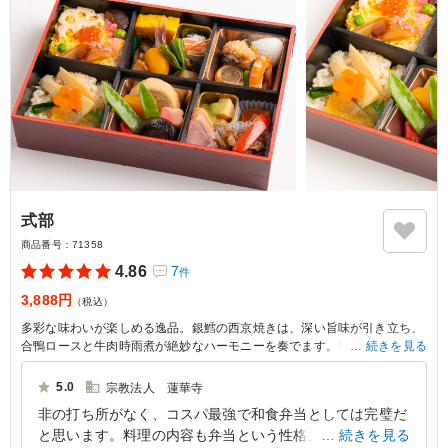
式部
商品番号：
71358
4.86
7
件
3,888円
（税込）
多彩な味わいが楽しめる逸品。銀鱈の西京焼きは、深い旨味が引き立ち、
合鴨ロースと牛肉時雨煮が絶妙なハーモニーを奏でます。季節感あふれる
続きを見る
南瓜煮や茄子オランダ煮も魅力的。厳選された季節の海の幸・山の幸を丹
念に調理して、贅沢に盛り合わせた豪華弁当です。
5.0
宗教法人 蓮華寺
非の打ち所がなく、コスパ最強で和食弁当としては完璧だ
※副菜の「子持ち昆布」は6月1日から「数の子松前漬け」となります。
と思います。料理の内容も弁当という性格上、安全性が考
続きを見る