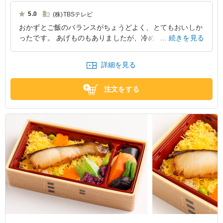
込めた味わいが楽しめます。たん熊北店自慢の美味しさをぜひご堪能くだ
さい。
5.0
(株)TBSテレビ
おかずとご飯のバランスがちょうどよく、とてもおいしか
ったです。 あげものもありましたが、冷めてもおいしく
続きを見る
味わえるように工夫を施されており、感動しました。
詳細を見る
東京都港区赤坂
2025/04/11
注文をする