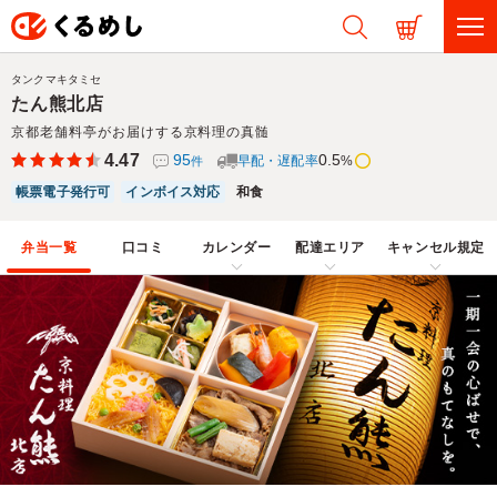
タンクマキタミセ
たん熊北店
京都老舗料亭がお届けする京料理の真髄
4.47
95
0.5
早配・遅配率
%
件
帳票電子発行可
インボイス対応
和食
弁当一覧
口コミ
カレンダー
配達エリア
キャンセル規定