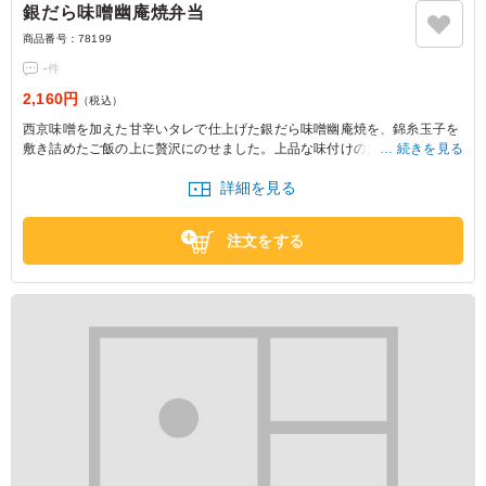
銀だら味噌幽庵焼弁当
商品番号：
78199
-
件
2,160円
（税込）
西京味噌を加えた甘辛いタレで仕上げた銀だら味噌幽庵焼を、錦糸玉子を
敷き詰めたご飯の上に贅沢にのせました。上品な味付けの煮物とともに、
続きを見る
京都ならではのやさしい味わいをご堪能ください。
詳細を見る
注文をする