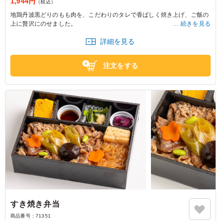
1,944円
（税込）
地鶏丹波黒どりのもも肉を、こだわりのタレで香ばしく焼き上げ、ご飯の
上に贅沢にのせました。
続きを見る
焼き鳥の上にはししとうやパプリカを添え、彩りも華やかに。
詳細を見る
五目肉団子や厚焼き玉子、出汁のきいた煮物など、素材の味わいを生かし
た、食べ応えのある豪華な焼き鳥弁当です。
注文をする
すき焼き弁当
商品番号：
71351