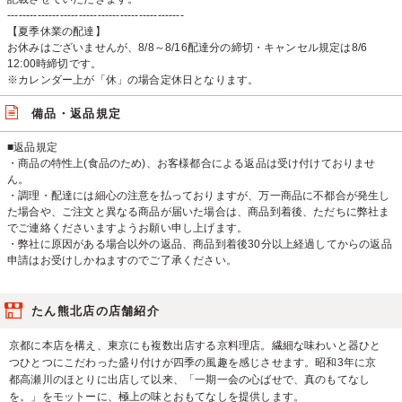
-----------------------------------------------
【夏季休業の配達】
お休みはございませんが、8/8～8/16配達分の締切・キャンセル規定は8/6
12:00時締切です。
※カレンダー上が「休」の場合定休日となります。
備品・返品規定
■返品規定
・商品の特性上(食品のため)、お客様都合による返品は受け付けておりませ
ん。
・調理・配達には細心の注意を払っておりますが、万一商品に不都合が発生し
た場合や、ご注文と異なる商品が届いた場合は、商品到着後、ただちに弊社ま
でご連絡くださいますようお願い申し上げます。
・弊社に原因がある場合以外の返品、商品到着後30分以上経過してからの返品
申請はお受けしかねますのでご了承ください。
たん熊北店の店舗紹介
京都に本店を構え、東京にも複数出店する京料理店。繊細な味わいと器ひと
つひとつにこだわった盛り付けが四季の風趣を感じさせます。昭和3年に京
都高瀬川のほとりに出店して以来、「一期一会の心ばせで、真のもてなし
を。」をモットーに、極上の味とおもてなしを提供します。