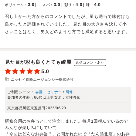
3.0
3.0
4.0
4.0
ボリューム
：
コスパ
：
彩り
：
味
：
召し上がった方からのコメントでしたが、量も適当で味付けも
良かったと評価されていました。 見た目の大きさも決して小
さいことはなく、男女どのような方でも満足すると思います。
見た目が彩も良くとても綺麗
返信コメントあり
5.0
ニッセイ保険エージェンシー株式会社
ご利用シーン：
会議・セミナー
›
研修
参加者の年齢：
60代以上
男女比：
女性多め
東京都品川区東五反田
2026/06/29
研修会用のお弁当として注文しました。毎月1回頼んでいるので
みんなが楽しみにしていて
「今回はどんなお弁当？」と聞かれたので「たん熊北店」のお弁