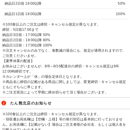
納品日2日前 18:00以降
50%
納品日1日前 18:00以降
100%
※100食以上のご注文は締切・キャンセル規定が異なります。
締切：5日前17:00まで
納品日3日前：17:00以降 50%
納品日2日前：18:00以降 80%
納品日1日前：17:00以降 100%
※注文キャンセルのみでなく、食数減の場合にも、規定が適用されますので、
ご注意くださいませ。
【夏季休業の配達】
お休みはございませんが、8/8～8/16配達分の締切・キャンセル規定は8/6
12:00時締切です。
※カレンダー上が「休」の場合定休日となります。
※商品名に締切の記載がある商品に関しましては、変更締切・キャンセル規定
ともにそちらに準じます。
※ご注文状況によって早期に締め切らせて頂く場合がございます。
たん熊北店のお知らせ
※100食以上のご注文は締切・キャンセル規定が異なります。
・領収書お宛名欄は【空欄・上様】等の発行対応は基本的に行っておりませ
ん。お宛名欄に【記載がない】場合はご注文者様の会社名、もしくは個人名を
記載させていただきます。