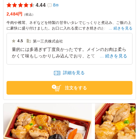
4.44
8
件
2,484円
（税込）
牛肉や椎茸、ネギなどを特製の甘辛いタレでじっくりと煮込み、ご飯の上
に豪快に盛り付けました。お口に入れる度にすき焼きのおいしさが拡がっ
続きを見る
て、最後まで贅沢なお味を楽しんでいただけます。たん熊北店のお弁当
で、特別なひとときをお楽しみください。
4.5
第一三共株式会社
量的には多過ぎず丁度良かったです。メインのお肉は柔ら
かくて味もしっかりしみ込んでおり、とても美味しく戴き
続きを見る
ました。副菜についても味が良く海外メンバーも大満足で
した。
詳細を見る
東京都中央区日本橋本町
2026/04/18
注文をする