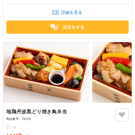
えられており、安心して食べることができます。弁当容器
の見た目も良く、上品でしっかりしています。
詳細を見る
東京都杉並区本天沼
2025/04/04
注文をする
地鶏丹波黒どり焼き鳥弁当
商品番号：
78200
-
件