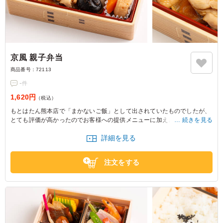
京風 親子弁当
商品番号：
72113
-
件
1,620円
（税込）
もとはたん熊本店で「まかないご飯」として出されていたものでしたが、
とても評価が高かったのでお客様への提供メニューに加えさせていただい
続きを見る
たものです。これまでにはなかった「親子丼」の味を存分にお楽しみくだ
詳細を見る
さい。
注文をする