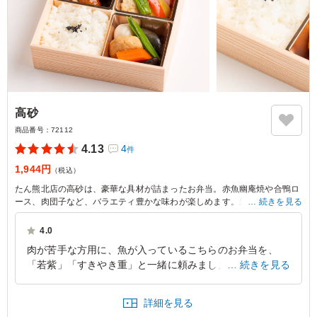
高砂
商品番号：
72112
4.13
4
件
1,944円
（税込）
たん熊北店の高砂は、豪華な具材が詰まったお弁当。赤魚幽庵焼や合鴨ロ
ース、肉団子など、バラエティ豊かな味わが楽しめます。絹さやや小松菜
続きを見る
煮浸しといった彩りも鮮やかで、目でも楽しめる一品です。
4.0
肉が苦手な方用に、魚が入っているこちらのお弁当を、
「若紫」「すきやき重」と一緒に頼みました。今回のイベ
続きを見る
ント運営者はお肉好きの方が多かったようで、すき焼き重
と若紫が先に売れました。美味しかったしボリュームもそ
詳細を見る
こそこあったのではと思いますが、注文最低個数が5個か