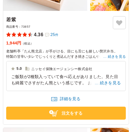
若紫
商品番号：
73857
4.36
25
件
1,944円
（税込）
老舗料亭「たん熊北店」が手がける、目にも舌にも嬉しい贅沢弁当。
特製の甘辛いタレでじっくりと煮込んだすき焼きごはんや、華やかで上品
続きを見る
な味わいに仕上げたちらし寿司と、二つの味わいを一度に楽しめるおもて
なし弁当です。
5.0
ニッセイ保険エージェンシー株式会社
副菜は繊細な小鉢料理や、煮物などの旬の味わい、デザートを丁寧に詰め
ご飯類が2種類入っていて食べ応えがありました。見た目
込みました。
も綺麗でさすがたん熊という感じです。 おかずも一つ一
続きを見る
見た目の美しさと素材の持ち味を最大限に活かした、たん熊北店ならでは
のお弁当です。ぜひお楽しみください。
つがとても丁寧に作られていて量的にも少なそうかと思い
ましたがちょうど良かったです。 甘味も入っていて美味
詳細を見る
しかったです。
東京都品川区東五反田
2026/06/29
注文をする