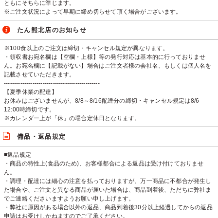
ともにそちらに準じます。
※ご注文状況によって早期に締め切らせて頂く場合がございます。
たん熊北店のお知らせ
※100食以上のご注文は締切・キャンセル規定が異なります。
・領収書お宛名欄は【空欄・上様】等の発行対応は基本的に行っておりませ
ん。お宛名欄に【記載がない】場合はご注文者様の会社名、もしくは個人名を
記載させていただきます。
-----------------------------------------------
【夏季休業の配達】
お休みはございませんが、8/8～8/16配達分の締切・キャンセル規定は8/6
12:00時締切です。
※カレンダー上が「休」の場合定休日となります。
備品・返品規定
■返品規定
・商品の特性上(食品のため)、お客様都合による返品は受け付けておりませ
ん。
・調理・配達には細心の注意を払っておりますが、万一商品に不都合が発生し
た場合や、ご注文と異なる商品が届いた場合は、商品到着後、ただちに弊社ま
でご連絡くださいますようお願い申し上げます。
・弊社に原因がある場合以外の返品、商品到着後30分以上経過してからの返品
申請はお受けしかねますのでご了承ください。