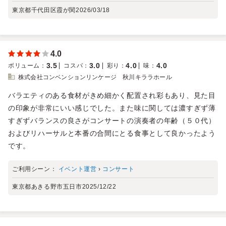
東京都千代田区霞が関
2026/03/18
4.0
3.5
3.0
4.0
4.0
ボリューム
：
コスパ
：
彩り
：
味
：
株式会社コンベンションリンケージ 秋川キララホール
バラエティのある食材がきめ細かく配置され彩もあり、見た目
の印象が非常にいい感じでした。また味に関しては濃すぎず薄
すぎずバランスの良さがコンサートの演奏者の年齢（５０代）
およびリハーサルと本番の合間にとる食事として良かったよう
です。
ご利用シーン：
イベント運営
›
コンサート
東京都あきる野市五日市
2025/12/22