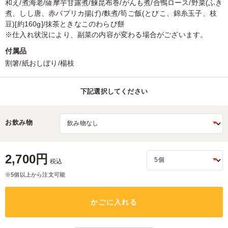
和え/煮海老/薩摩芋甘露煮/鰊昆布巻/がんも煮/合鴨ロース/野菜(ふき
煮、しし唐、赤パプリカ揚げ)/麩煮/筍ご飯(とびこ、錦糸玉子、枝
豆)[約160g]/抹茶ときなこのわらび餅
※仕入れ状況により、副菜の内容が変わる場合がございます。
付属品
割箸/紙おしぼり/楊枝
下記選択してください
お飲み物
2,700円
税込
※5個以上から注文可能
かごに入れる