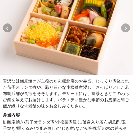
贅沢な鮭幽庵焼きが主役のたん熊北店のお弁当。じっくり煮込まれ
た茄子オランダ煮や、彩り豊かな小松菜煮浸し、さっぱりとした若
布胡瓜酢が食欲をそそります。デザートには、抹茶ときなこのわら
び餅を添えてお届けします。バラエティ豊かな季節のお惣菜と筍ご
飯が織りなす老舗の味をお楽しみください。
弁当内容
鮭幽庵焼き/茄子オランダ煮/小松菜煮浸し/蟹身入り若布胡瓜酢/玉
子焼き/鰹くるみ/つまみ蒸し/ひじき煮/なごみ巻煮/筍の木の芽みそ