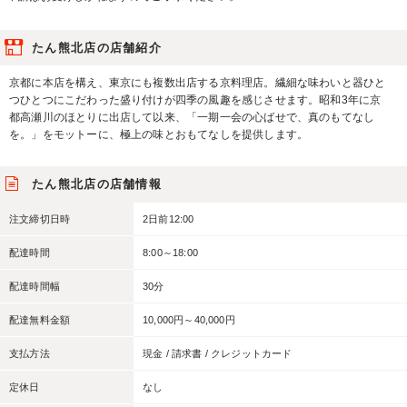
たん熊北店の店舗紹介
京都に本店を構え、東京にも複数出店する京料理店。繊細な味わいと器ひと
つひとつにこだわった盛り付けが四季の風趣を感じさせます。昭和3年に京
都高瀬川のほとりに出店して以来、「一期一会の心ばせで、真のもてなし
を。」をモットーに、極上の味とおもてなしを提供します。
たん熊北店の店舗情報
注文締切日時
2日前12:00
配達時間
8:00～18:00
配達時間幅
30分
配達無料金額
10,000円～40,000円
支払方法
現金 / 請求書 / クレジットカード
定休日
なし