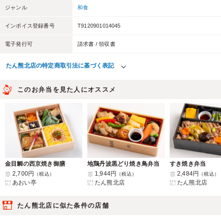
ジャンル
和食
インボイス登録番号
T9120901014045
電子発行可
請求書 / 領収書
たん熊北店の特定商取引法に基づく表記
このお弁当を見た人にオススメ
金目鯛の西京焼き御膳
地鶏丹波黒どり焼き鳥弁当
すき焼き弁当
2,700円
1,944円
2,484円
（税込）
（税込）
（税込）
あおい亭
たん熊北店
たん熊北店
たん熊北店に似た条件の店舗