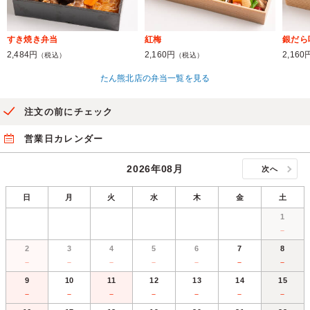
すき焼き弁当
紅梅
銀だら
2,484円
2,160円
2,160
（税込）
（税込）
たん熊北店の弁当一覧を見る
注文の前にチェック
営業日カレンダー
2026年08月
次へ
日
月
火
水
木
金
土
1
－
2
3
4
5
6
7
8
－
－
－
－
－
－
－
9
10
11
12
13
14
15
－
－
－
－
－
－
－