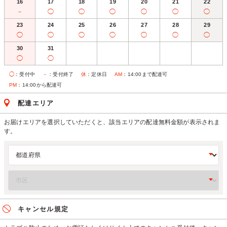
16
17
18
19
20
21
22
－
◯
◯
◯
◯
◯
◯
23
24
25
26
27
28
29
◯
◯
◯
◯
◯
◯
◯
30
31
◯
◯
◯
：受付中
－
：受付終了
休
：定休日
AM
：14:00まで配達可
PM
：14:00から配達可
配達エリア
お届けエリアを選択していただくと、該当エリアの配達無料金額が表示されま
す。
キャンセル規定