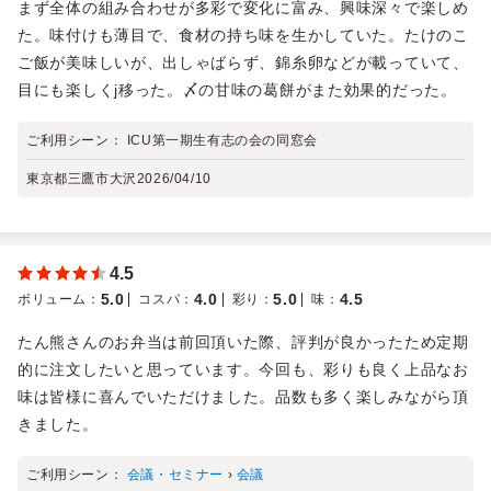
まず全体の組み合わせが多彩で変化に富み、興味深々で楽しめ
た。味付けも薄目で、食材の持ち味を生かしていた。たけのこ
ご飯が美味しいが、出しゃばらず、錦糸卵などが載っていて、
目にも楽しくj移った。〆の甘味の葛餅がまた効果的だった。
ご利用シーン：
ICU第一期生有志の会の同窓会
東京都三鷹市大沢
2026/04/10
4.5
5.0
4.0
5.0
4.5
ボリューム
：
コスパ
：
彩り
：
味
：
たん熊さんのお弁当は前回頂いた際、評判が良かったため定期
的に注文したいと思っています。今回も、彩りも良く上品なお
味は皆様に喜んでいただけました。品数も多く楽しみながら頂
きました。
ご利用シーン：
会議・セミナー
›
会議