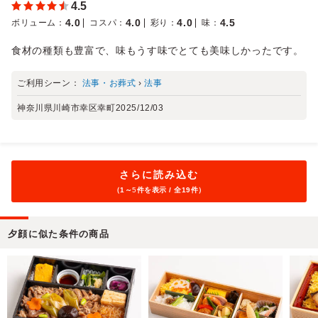
4.5
4.0
4.0
4.0
4.5
ボリューム
：
コスパ
：
彩り
：
味
：
食材の種類も豊富で、味もうす味でとても美味しかったです。
ご利用シーン：
法事・お葬式
›
法事
神奈川県川崎市幸区幸町
2025/12/03
さらに読み込む
（1～
5
件を表示 / 全19件）
夕顔に似た条件の商品