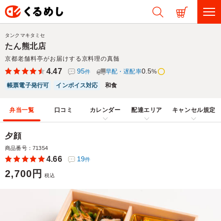
タンクマキタミセ
たん熊北店
京都老舗料亭がお届けする京料理の真髄
4.47
95
0.5
早配・遅配率
%
件
帳票電子発行可
インボイス対応
和食
弁当一覧
口コミ
カレンダー
配達エリア
キャンセル規定
夕顔
商品番号：71354
4.66
19
件
2,700円
税込