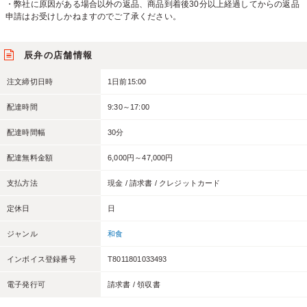
・弊社に原因がある場合以外の返品、商品到着後30分以上経過してからの返品
申請はお受けしかねますのでご了承ください。
辰弁の店舗情報
注文締切日時
1日前15:00
配達時間
9:30～17:00
配達時間幅
30分
配達無料金額
6,000円～47,000円
支払方法
現金 / 請求書 / クレジットカード
定休日
日
ジャンル
和食
インボイス登録番号
T8011801033493
電子発行可
請求書 / 領収書