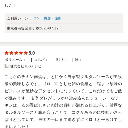
した！
ご利用シーン：
ロケ・撮影
›
撮影
東京都渋谷区富ヶ谷
2026/07/19
5.0
－
－
－
－
ボリューム
：
コスパ
：
彩り
：
味
：
株式会社TBSテレビ
こちらのチキン南蛮は、とにかく自家製タルタルソースが主役
級の美味しさです。ゴロゴロとした卵の食感と、程よい酸味の
ピクルスが絶妙なアクセントになっていて、これだけでもご飯
が進みます。 甘酢ダレがしっかり染み込んだジューシーなチ
キンは、衣の香ばしさと肉汁の旨味が溢れる仕上がり。濃厚な
タルタルソースと絡み合うことで、コクがあるのに後味がさっ
ぱりとしていて、最後の一口まで飽きずにペロリと平らげてし
まいました！