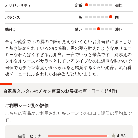
オリジナリティ
定番
個性
バランス
魚
肉
味付け
薄い
濃い
チキン南蛮で下の層のご飯が見えないくらいお弁当箱にぎっしり
と敷き詰められているのは感動。男の夢を叶えたようなボリュー
ミーなわんぱくすぎるお弁当。一言でいうと最高です！別添えの
タルタルソースがサラッとしているタイプなのに濃厚な味わいで
何個でもチキン南蛮が食べられると錯覚するくらい絶品。流石看
板メニューにふさわしいお弁当だと思いました。
自家製タルタルのチキン南蛮のお客様の声・口コミ(34件)
ご利用シーン別の評価
こちらの商品がご利用された各シーンでの口コミ評価の平均点で
す。
4.88
会議・セミナー