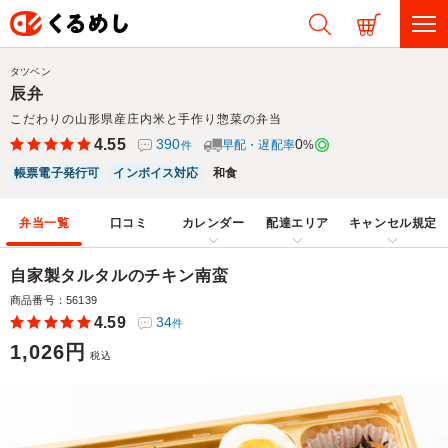
タツベン
辰弁
こだわりの山形県産庄内米と手作り惣菜の弁当
4.55
390
0
早配・遅配率
%
件
帳票電子発行可
インボイス対応
和食
弁当一覧
口コミ
カレンダー
配達エリア
キャンセル規定
自家製タルタルのチキン南蛮
商品番号：56139
4.59
34
件
1,026円
税込