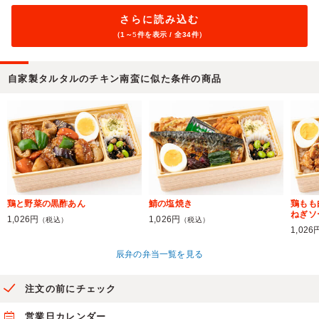
さらに読み込む
（1～
5
件を表示 / 全34件）
自家製タルタルのチキン南蛮に似た条件の商品
鶏と野菜の黒酢あん
鯖の塩焼き
鶏もも
ねぎソ
1,026円
1,026円
（税込）
（税込）
1,026
辰弁の弁当一覧を見る
注文の前にチェック
営業日カレンダー