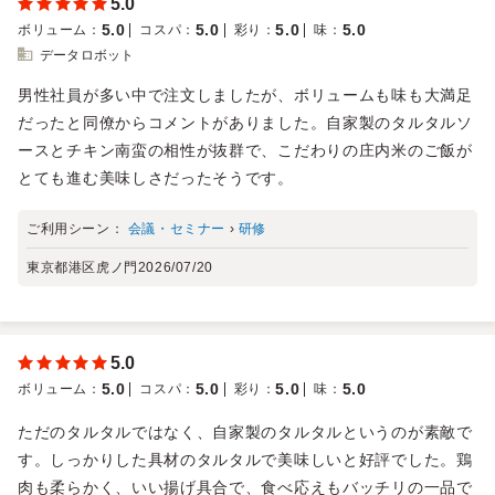
5.0
5.0
5.0
5.0
5.0
ボリューム
：
コスパ
：
彩り
：
味
：
データロボット
男性社員が多い中で注文しましたが、ボリュームも味も大満足
だったと同僚からコメントがありました。自家製のタルタルソ
ースとチキン南蛮の相性が抜群で、こだわりの庄内米のご飯が
とても進む美味しさだったそうです。
ご利用シーン：
会議・セミナー
›
研修
東京都港区虎ノ門
2026/07/20
5.0
5.0
5.0
5.0
5.0
ボリューム
：
コスパ
：
彩り
：
味
：
ただのタルタルではなく、自家製のタルタルというのが素敵で
す。しっかりした具材のタルタルで美味しいと好評でした。鶏
肉も柔らかく、いい揚げ具合で、食べ応えもバッチリの一品で