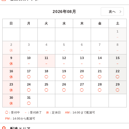
2026年08月
次へ
日
月
火
水
木
金
土
1
－
2
3
4
5
6
7
8
休
－
－
－
－
－
－
9
10
11
12
13
14
15
休
－
－
－
－
－
－
16
17
18
19
20
21
22
休
◯
◯
◯
◯
◯
◯
23
24
25
26
27
28
29
休
◯
◯
◯
◯
◯
◯
30
31
休
◯
◯
：受付中
－
：受付終了
休
：定休日
AM
：14:00まで配達可
PM
：14:00から配達可
配達エリア