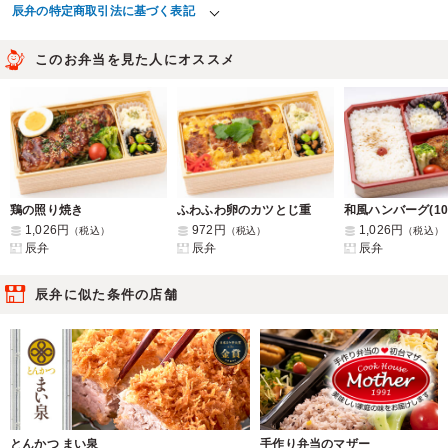
辰弁の特定商取引法に基づく表記
このお弁当を見た人にオススメ
鶏の照り焼き
ふわふわ卵のカツとじ重
1,026円
972円
1,026円
（税込）
（税込）
（税込）
辰弁
辰弁
辰弁
辰弁に似た条件の店舗
とんかつ まい泉
手作り弁当のマザー