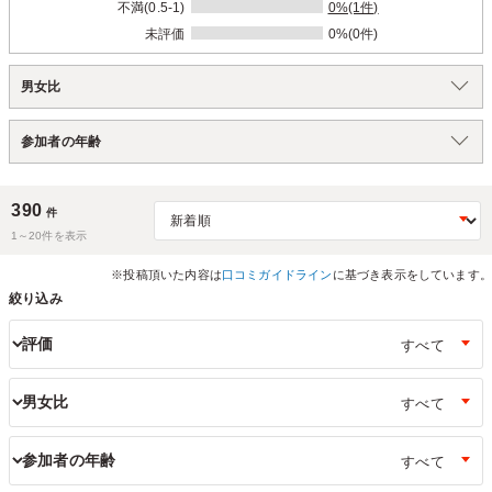
不満(0.5-1)
0%(1件)
未評価
0%(0件)
男女比
参加者の年齢
390
件
1～
20
件を表示
※投稿頂いた内容は
口コミガイドライン
に基づき表示をしています。
絞り込み
評価
男女比
参加者の年齢