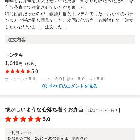
昨年もお弁当を注文させていただき、かなり好評だったため、今
年も昼食会で注文させていただきました。
特に好評だったのが、銀鮭弁当とトンテキでした。おかずのバラ
ンスとご飯の量も適量でした。次回は他の弁当も検討して、注文
したいと思います。注文した...
注文内容
トンテキ
1,048
円（税込）
5.0
5.0
5.0
5.0
5.0
ボリューム
：
コスパ
：
彩り
：
味
：
すべてのコメントを見る
懐かしいような心落ち着くお弁当
返信コメントあり
5.0
ご利用シーン：
－
参加者の年齢：
20代～30代
男女比：
男性多め