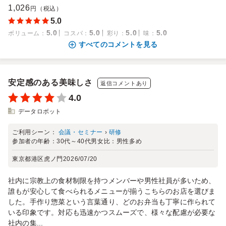
1,026
円（税込）
5.0
5.0
5.0
5.0
5.0
ボリューム
：
コスパ
：
彩り
：
味
：
すべてのコメントを見る
安定感のある美味しさ
返信コメントあり
4.0
データロボット
ご利用シーン：
会議・セミナー
›
研修
参加者の年齢：
30代～40代
男女比：
男性多め
東京都港区虎ノ門
2026/07/20
社内に宗教上の食材制限を持つメンバーや男性社員が多いため、
誰もが安心して食べられるメニューが揃うこちらのお店を選びま
した。手作り惣菜という言葉通り、どのお弁当も丁寧に作られて
いる印象です。対応も迅速かつスムーズで、様々な配慮が必要な
社内の集...