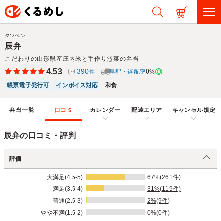
タツベン
辰弁
こだわりの山形県産庄内米と手作り惣菜の弁当
4.53
390
0
早配・遅配率
%
件
帳票電子発行可
インボイス対応
和食
弁当一覧
口コミ
カレンダー
配達エリア
キャンセル規定
辰弁の口コミ・評判
評価
大満足(4.5-5)
67%(261件)
満足(3.5-4)
31%(119件)
普通(2.5-3)
2%(9件)
やや不満(1.5-2)
0%(0件)