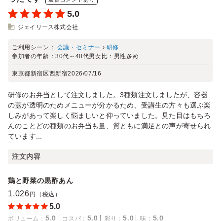
5.0
ジェイリース株式会社
ご利用シーン：
会議・セミナー
›
研修
参加者の年齢：
30代～40代
男女比：
男性多め
東京都新宿区西新宿
2026/07/16
研修のお弁当として注文しました。3種類注文しましたが、容器
の蓋が透明のためメニューが分かるため、受講生の方々も選ぶ楽
しみがあって楽しく悩ましいと仰っていました。見た目はもちろ
んのことどの種類のお弁当も量、質ともに満足との声が寄せられ
ています...
注文内容
鶏と野菜の黒酢あん
1,026
円（税込）
5.0
5.0
5.0
5.0
5.0
ボリューム
：
コスパ
：
彩り
：
味
：