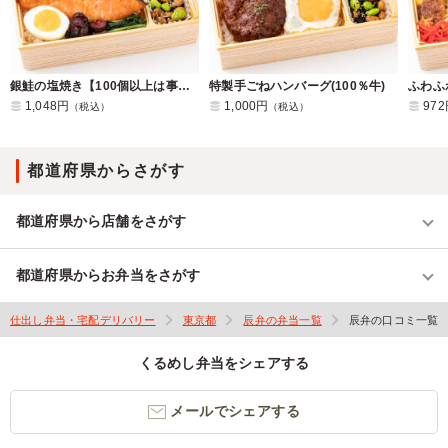
銀鮭の塩焼き【100個以上は事前問い合わせ】
特製手ごねハンバーグ(100％牛)
ふわふ
1,048円
1,000円
97
（税込）
（税込）
都道府県からさがす
都道府県から店舗をさがす
都道府県からお弁当をさがす
仕出し弁当・宅配デリバリー
東京都
辰弁の弁当一覧
辰弁の口コミ一覧
くるめし弁当をシェアする
メールでシェアする