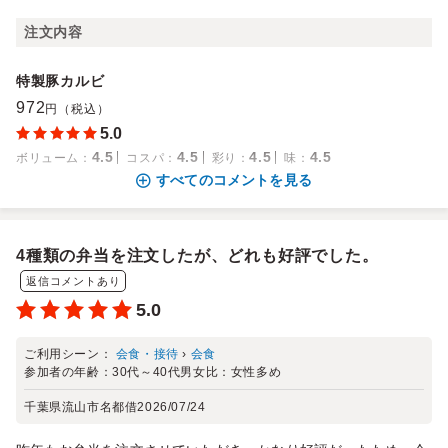
注文内容
特製豚カルビ
972
円（税込）
5.0
4.5
4.5
4.5
4.5
ボリューム
：
コスパ
：
彩り
：
味
：
すべてのコメントを見る
4種類の弁当を注文したが、どれも好評でした。
返信コメントあり
5.0
ご利用シーン：
会食・接待
›
会食
参加者の年齢：
30代～40代
男女比：
女性多め
千葉県流山市名都借
2026/07/24