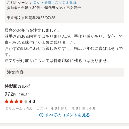
ご利用シーン：
ロケ・撮影
›
スタジオ収録
参加者の年齢：
30代～40代
男女比：
男女混合
東京都文京区湯島
2026/07/28
辰弁のお弁当を注文しました。
派手さのある内容ではありませんが、手作り感があり、安心して
食べられる味付けが印象に残りました。
おかずの組み合わせも親しみやすく、幅広い年代に喜ばれそうで
す。
注文や受け取りについては特別印象に残る点はありませ...
注文内容
特製豚カルビ
972
円（税込）
4.0
4.0
4.0
4.0
4.0
ボリューム
：
コスパ
：
彩り
：
味
：
すべてのコメントを見る