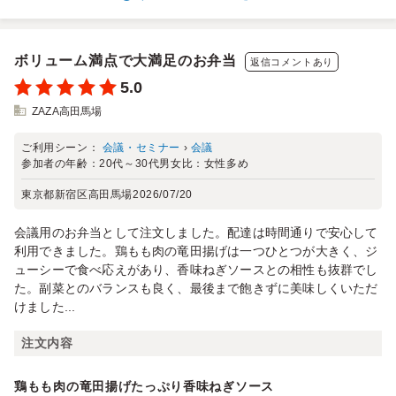
ボリューム満点で大満足のお弁当
返信コメントあり
5.0
ZAZA高田馬場
ご利用シーン：
会議・セミナー
›
会議
参加者の年齢：
20代～30代
男女比：
女性多め
東京都新宿区高田馬場
2026/07/20
会議用のお弁当として注文しました。配達は時間通りで安心して
利用できました。鶏もも肉の竜田揚げは一つひとつが大きく、ジ
ューシーで食べ応えがあり、香味ねぎソースとの相性も抜群でし
た。副菜とのバランスも良く、最後まで飽きずに美味しくいただ
けました...
注文内容
鶏もも肉の竜田揚げたっぷり香味ねぎソース