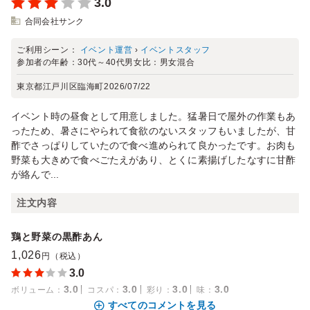
3.0
合同会社サンク
ご利用シーン：
イベント運営
›
イベントスタッフ
参加者の年齢：
30代～40代
男女比：
男女混合
東京都江戸川区臨海町
2026/07/22
イベント時の昼食として用意しました。猛暑日で屋外の作業もあ
ったため、暑さにやられて食欲のないスタッフもいましたが、甘
酢でさっぱりしていたので食べ進められて良かったです。お肉も
野菜も大きめで食べごたえがあり、とくに素揚げしたなすに甘酢
が絡んで...
注文内容
鶏と野菜の黒酢あん
1,026
円（税込）
3.0
3.0
3.0
3.0
3.0
ボリューム
：
コスパ
：
彩り
：
味
：
すべてのコメントを見る