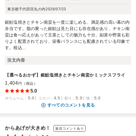
東京都千代田区丸の内
2026/07/23
銀鮭塩焼きとチキン南蛮を一度に楽しめる、満足感の高い幕の内
弁当です。脂の乗った銀鮭は見た目にも存在感があり、チキン南
蛮は食べ応えがあって主菜としての魅力も十分。副菜や野菜も彩
りよく配置されており、栄養バランスにも配慮されている印象で
す。税込...
注文内容
【選べるおかず】銀鮭塩焼きとチキン南蛮かミックスフライ
1,404
円（税込）
5.0
5.0
4.5
5.0
5.0
ボリューム
：
コスパ
：
彩り
：
味
：
すべてのコメントを見る
からあげが大きめ！
返信コメントあり