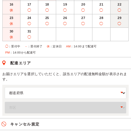
16
17
18
19
20
21
22
休
◯
◯
◯
◯
◯
◯
23
24
25
26
27
28
29
休
◯
◯
◯
◯
◯
◯
30
31
休
◯
◯
：受付中
－
：受付終了
休
：定休日
AM
：14:00まで配達可
PM
：14:00から配達可
配達エリア
お届けエリアを選択していただくと、該当エリアの配達無料金額が表示されま
す。
キャンセル規定