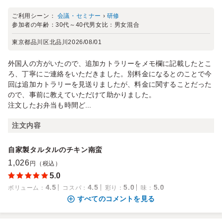
ご利用シーン：
会議・セミナー
›
研修
参加者の年齢：
30代～40代
男女比：
男女混合
東京都品川区北品川
2026/08/01
外国人の方がいたので、追加カトラリーをメモ欄に記載したとこ
ろ、丁寧にご連絡をいただきました。別料金になるとのことで今
回は追加カトラリーを見送りましたが、料金に関することだった
ので、事前に教えていただけて助かりました。
注文したお弁当も時間ど...
注文内容
自家製タルタルのチキン南蛮
1,026
円（税込）
5.0
4.5
4.5
5.0
5.0
ボリューム
：
コスパ
：
彩り
：
味
：
すべてのコメントを見る