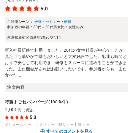
5.0
ご利用シーン：
会議・セミナー
›
研修
参加者の年齢：
20代～30代
男女比：
女性のみ
東京都新宿区西新宿
2026/07/14
新入社員研修で利用しました。20代の女性社員が中心でしたが、
見た目も華やかで味もおいしいと大変好評でした。配達も時間ど
おりで安心して利用でき、研修もスムーズに進めることができま
した。また機会があればお願いしたいです。参加者からも「また
食べた...
注文内容
特製手ごねハンバーグ(100％牛)
1,000
円（税込）
5.0
－
－
－
－
ボリューム
：
コスパ
：
彩り
：
味
：
すべてのコメントを見る