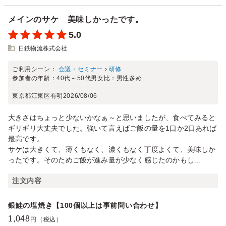
メインのサケ 美味しかったです。
5.0
日鉄物流株式会社
ご利用シーン：
会議・セミナー
›
研修
参加者の年齢：
40代～50代
男女比：
男性多め
東京都江東区有明
2026/08/06
大きさはちょっと少ないかなぁ～と思いましたが、食べてみると
ギリギリ大丈夫でした。強いて言えばご飯の量を1口か2口あれば
最高です。
サケは大きくて、薄くもなく、濃くもなく丁度よくて、美味しか
ったです。そのためご飯が進み量が少なく感じたのかもし...
注文内容
銀鮭の塩焼き【100個以上は事前問い合わせ】
1,048
円（税込）