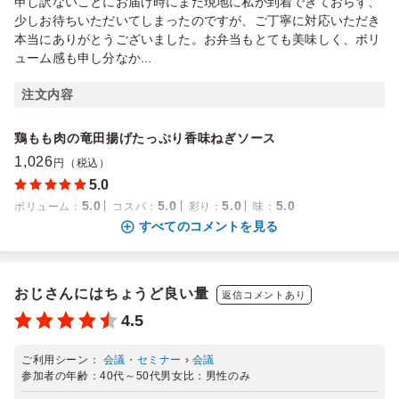
申し訳ないことにお届け時にまだ現地に私が到着できておらず、
少しお待ちいただいてしまったのですが、ご丁寧に対応いただき
本当にありがとうございました。お弁当もとても美味しく、ボリ
ューム感も申し分なか...
注文内容
鶏もも肉の竜田揚げたっぷり香味ねぎソース
1,026
円（税込）
5.0
5.0
5.0
5.0
5.0
ボリューム
：
コスパ
：
彩り
：
味
：
すべてのコメントを見る
おじさんにはちょうど良い量
返信コメントあり
4.5
ご利用シーン：
会議・セミナー
›
会議
参加者の年齢：
40代～50代
男女比：
男性のみ