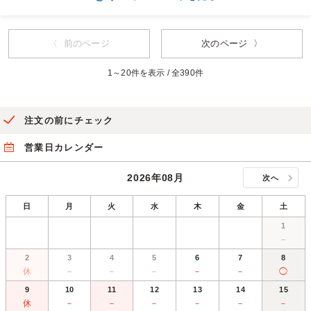
〈 前のページ
次のページ 〉
1～20件を表示 / 全390件
注文の前にチェック
営業日カレンダー
2026年08月
次へ
日
月
火
水
木
金
土
1
－
2
3
4
5
6
7
8
休
－
－
－
－
－
◯
9
10
11
12
13
14
15
休
－
－
－
－
－
－