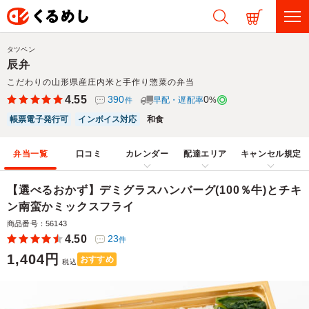
タツベン
辰弁
こだわりの山形県産庄内米と手作り惣菜の弁当
4.55
390
0
早配・遅配率
%
件
帳票電子発行可
インボイス対応
和食
弁当一覧
口コミ
カレンダー
配達エリア
キャンセル規定
【選べるおかず】デミグラスハンバーグ(100％牛)とチキ
ン南蛮かミックスフライ
商品番号：56143
4.50
23
件
1,404円
おすすめ
税込