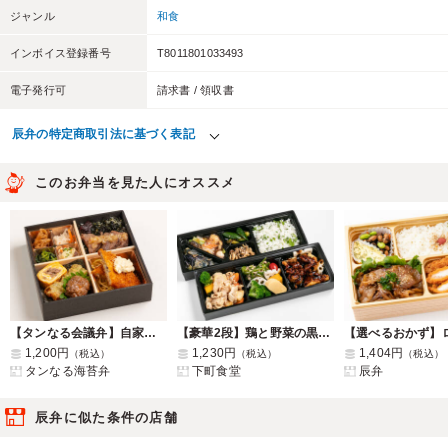
ジャンル
和食
インボイス登録番号
T8011801033493
電子発行可
請求書 / 領収書
辰弁の特定商取引法に基づく表記
このお弁当を見た人にオススメ
【タンなる会議弁】自家製白身魚のフライ
【豪華2段】鶏と野菜の黒酢あんと野菜と豚の蒸ししゃぶしゃぶ
1,200円
1,230円
1,404円
（税込）
（税込）
（税込）
タンなる海苔弁
下町食堂
辰弁
辰弁に似た条件の店舗