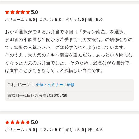
5.0
5.0
5.0
4.0
5.0
ボリューム
：
コスパ
：
彩り
：
味
：
おかず選択ができるお弁当で今回は「チキン南蛮」を選択。
参加者の年齢層も年配から若手まで（男女混合）の研修会なの
で，鉄板の人気ハンバーグは必ず入れるようにしています。
そのうえ，大人気のチキン南蛮を選んだら，あっという間にな
くなった人気のお弁当でした。 そのため，残念ながら自分で
は食すことができなくて，名残惜しい弁当です。
ご利用シーン：
会議・セミナー
›
研修
東京都千代田区九段南
2026/05/29
5.0
5.0
5.0
5.0
4.5
ボリューム
：
コスパ
：
彩り
：
味
：