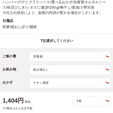
ハンバーグ/デミグラスソース/選べるおかず/自家製タルタルソー
ス/枝豆ひじき/レタス/ご飯[約200g]/梅干し/柴漬け/野沢菜
※仕入れ状況により、副菜の内容が変わる場合がございます。
付属品
割箸/紙おしぼり/楊枝
下記選択してください
ご飯の量
お飲み物
おかず
1,404円
税込
※3個以上から注文可能