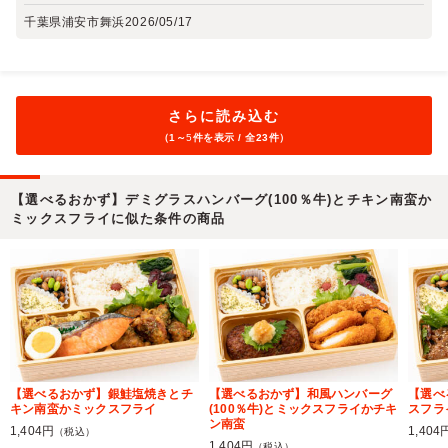
千葉県浦安市舞浜
2026/05/17
さらに読み込む
（1～
5
件を表示 / 全23件）
【選べるおかず】デミグラスハンバーグ(100％牛)とチキン南蛮か
ミックスフライに似た条件の商品
【選べるおかず】銀鮭塩焼きとチ
【選べるおかず】和風ハンバーグ
【選べ
キン南蛮かミックスフライ
(100％牛)とミックスフライかチキ
スフラ
ン南蛮
1,404円
1,404
（税込）
1,404円
（税込）