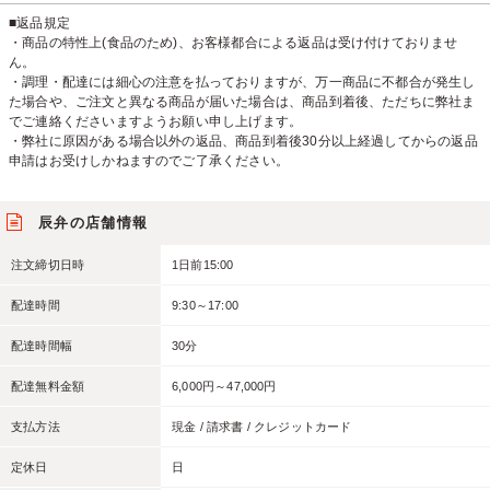
■返品規定
・商品の特性上(食品のため)、お客様都合による返品は受け付けておりませ
ん。
・調理・配達には細心の注意を払っておりますが、万一商品に不都合が発生し
た場合や、ご注文と異なる商品が届いた場合は、商品到着後、ただちに弊社ま
でご連絡くださいますようお願い申し上げます。
・弊社に原因がある場合以外の返品、商品到着後30分以上経過してからの返品
申請はお受けしかねますのでご了承ください。
辰弁の店舗情報
注文締切日時
1日前15:00
配達時間
9:30～17:00
配達時間幅
30分
配達無料金額
6,000円～47,000円
支払方法
現金 / 請求書 / クレジットカード
定休日
日