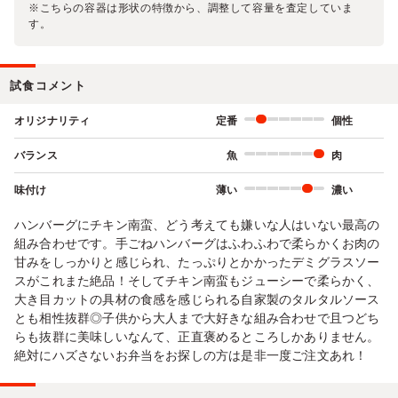
※こちらの容器は形状の特徴から、調整して容量を査定していま
す。
試食コメント
オリジナリティ
定番
個性
バランス
魚
肉
味付け
薄い
濃い
ハンバーグにチキン南蛮、どう考えても嫌いな人はいない最高の
組み合わせです。手ごねハンバーグはふわふわで柔らかくお肉の
甘みをしっかりと感じられ、たっぷりとかかったデミグラスソー
スがこれまた絶品！そしてチキン南蛮もジューシーで柔らかく、
大き目カットの具材の食感を感じられる自家製のタルタルソース
とも相性抜群◎子供から大人まで大好きな組み合わせで且つどち
らも抜群に美味しいなんて、正直褒めるところしかありません。
絶対にハズさないお弁当をお探しの方は是非一度ご注文あれ！