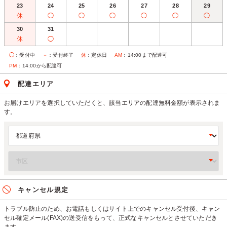
23
24
25
26
27
28
29
休
◯
◯
◯
◯
◯
◯
30
31
休
◯
◯
：受付中
－
：受付終了
休
：定休日
AM
：14:00まで配達可
PM
：14:00から配達可
配達エリア
お届けエリアを選択していただくと、該当エリアの配達無料金額が表示されま
す。
キャンセル規定
トラブル防止のため、お電話もしくはサイト上でのキャンセル受付後、キャン
セル確定メール(FAX)の送受信をもって、正式なキャンセルとさせていただき