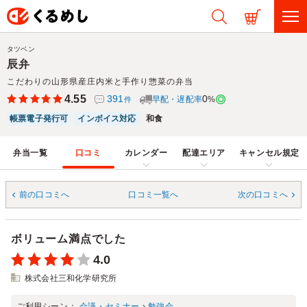
タツベン
辰弁
こだわりの山形県産庄内米と手作り惣菜の弁当
4.55
391
0
早配・遅配率
%
件
帳票電子発行可
インボイス対応
和食
弁当一覧
口コミ
カレンダー
配達エリア
キャンセル規定
前の口コミへ
口コミ一覧へ
次の口コミへ
ボリューム満点でした
4.0
株式会社三和化学研究所
ご利用シーン：
会議・セミナー
›
勉強会