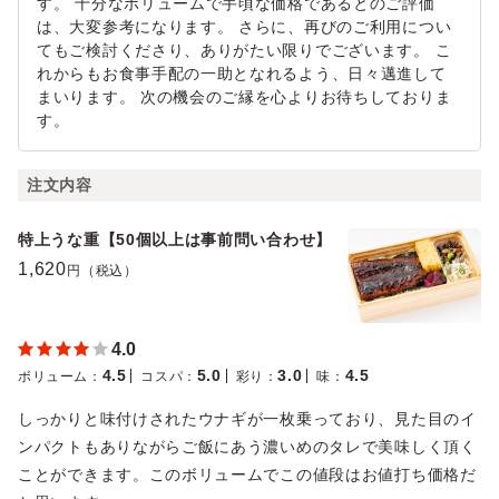
す。 十分なボリュームで手頃な価格であるとのご評価
は、大変参考になります。 さらに、再びのご利用につい
てもご検討くださり、ありがたい限りでございます。 こ
れからもお食事手配の一助となれるよう、日々邁進して
まいります。 次の機会のご縁を心よりお待ちしておりま
す。
注文内容
特上うな重【50個以上は事前問い合わせ】
1,620
円（税込）
4.0
4.5
5.0
3.0
4.5
ボリューム
：
コスパ
：
彩り
：
味
：
しっかりと味付けされたウナギが一枚乗っており、見た目のイ
ンパクトもありながらご飯にあう濃いめのタレで美味しく頂く
ことができます。このボリュームでこの値段はお値打ち価格だ