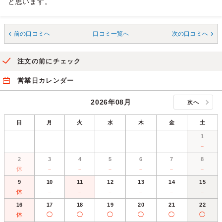
と思います。
前の口コミへ
口コミ一覧へ
次の口コミへ
注文の前にチェック
営業日カレンダー
2026年08月
次へ
日
月
火
水
木
金
土
1
－
2
3
4
5
6
7
8
休
－
－
－
－
－
－
9
10
11
12
13
14
15
休
－
－
－
－
－
－
16
17
18
19
20
21
22
休
◯
◯
◯
◯
◯
◯