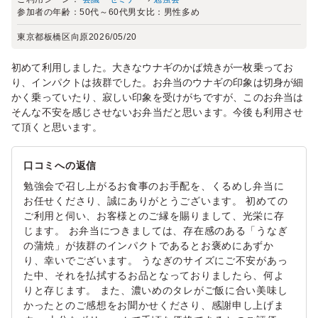
参加者の年齢：
50代～60代
男女比：
男性多め
東京都板橋区向原
2026/05/20
初めて利用しました。大きなウナギのかば焼きが一枚乗ってお
り、インパクトは抜群でした。お弁当のウナギの印象は切身が細
かく乗っていたり、寂しい印象を受けがちですが、このお弁当は
そんな不安を感じさせないお弁当だと思います。今後も利用させ
て頂くと思います。
口コミへの返信
勉強会で召し上がるお食事のお手配を、くるめし弁当に
お任せくださり、誠にありがとうございます。 初めての
ご利用と伺い、お客様とのご縁を賜りまして、光栄に存
じます。 お弁当につきましては、存在感のある「うなぎ
の蒲焼」が抜群のインパクトであるとお褒めにあずか
り、幸いでございます。 うなぎのサイズにご不安があっ
た中、それを払拭するお品となっておりましたら、何よ
りと存じます。 また、濃いめのタレがご飯に合い美味し
かったとのご感想をお聞かせくださり、感謝申し上げま