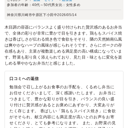
参加者の年齢：
40代～50代
男女比：
女性多め
神奈川県川崎市中原区下小田中
2026/05/14
木目調の容器にバランスよく盛り付けられた贅沢感のあるお弁当
で、全体の彩りが非常に豊かで目を引きます。鶏ももスパイス焼
きは香ばしさが伝わる焼き色で食欲をそそり、隣の天然鮪南仏風
は爽やかなハーブの風味が感じられそうです。さらにポークの存
在感もあり、主菜が複数楽しめる満足度の高い構成になっていま
す。野菜も彩り良く添えられており、見た目・味ともに変化を楽
しめる華やかなお弁当だと感じました。
口コミへの返信
勉強会で召し上がるお食事のお手配を、くるめし弁当に
お任せくださいまして、深く感謝いたします。 お弁当に
つきまして、豊かな彩りが目を引き、バランスの良い盛
り付けに贅沢感があるとお褒めにあずかり、大変ありが
たく存じます。 香ばしい「鶏ももスパイス焼き」に食欲
がそそられ、献立内容にも満足度が高いとのお声をお寄
せくださり、とても参考になります。 また、お野菜の見