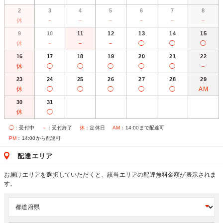
2
3
4
5
6
7
8
休
－
－
－
－
－
－
9
10
11
12
13
14
15
休
－
－
－
◯
◯
◯
16
17
18
19
20
21
22
休
◯
◯
◯
◯
◯
－
23
24
25
26
27
28
29
休
◯
◯
◯
◯
◯
AM
30
31
休
◯
◯
：受付中
－
：受付終了
休
：定休日
AM
：14:00まで配達可
PM
：14:00から配達可
配達エリア
お届けエリアを選択していただくと、該当エリアの配達無料金額が表示されま
す。