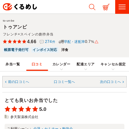
to-un-be
トゥアンビ
フレンチ×スペインの創作弁当
4.66
274
0.7
早配・遅配率
%
件
帳票電子発行可
インボイス対応
洋食
弁当一覧
口コミ
カレンダー
配達エリア
キャンセル規定
前の口コミへ
口コミ一覧へ
次の口コミへ
とても良いお弁当でした
5.0
参天製薬株式会社
ご利用シーン：
会議・セミナー
›
勉強会