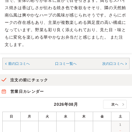
当で、全体の彩りが非常に豊かで目を引きます。鶏ももスパイ
ス焼きは香ばしさが伝わる焼き色で食欲をそそり、隣の天然鮪
南仏風は爽やかなハーブの風味が感じられそうです。さらにポ
ークの存在感もあり、主菜が複数楽しめる満足度の高い構成に
なっています。野菜も彩り良く添えられており、見た目・味と
もに変化を楽しめる華やかなお弁当だと感じました。 また注
文します。
前の口コミへ
口コミ一覧へ
次の口コミへ
注文の前にチェック
営業日カレンダー
2026年08月
次へ
日
月
火
水
木
金
土
1
－