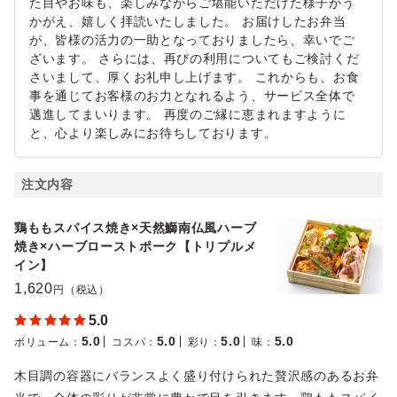
た目やお味も、楽しみながらご堪能いただけた様子がう
かがえ、嬉しく拝読いたしました。 お届けしたお弁当
が、皆様の活力の一助となっておりましたら、幸いでご
ざいます。 さらには、再びの利用についてもご検討くだ
さいまして、厚くお礼申し上げます。 これからも、お食
事を通じてお客様のお力となれるよう、サービス全体で
邁進してまいります。 再度のご縁に恵まれますように
と、心より楽しみにお待ちしております。
注文内容
鶏ももスパイス焼き×天然鰤南仏風ハーブ
焼き×ハーブローストポーク【トリプルメ
イン】
1,620
円（税込）
5.0
5.0
5.0
5.0
5.0
ボリューム
：
コスパ
：
彩り
：
味
：
木目調の容器にバランスよく盛り付けられた贅沢感のあるお弁