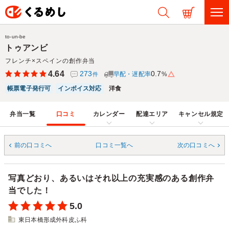
to-un-be
トゥアンビ
フレンチ×スペインの創作弁当
4.64
273
0.7
早配・遅配率
%
件
帳票電子発行可
インボイス対応
洋食
弁当一覧
口コミ
カレンダー
配達エリア
キャンセル規定
前の口コミへ
口コミ一覧へ
次の口コミへ
写真どおり、あるいはそれ以上の充実感のある創作弁
当でした！
5.0
東日本橋形成外科皮ふ科