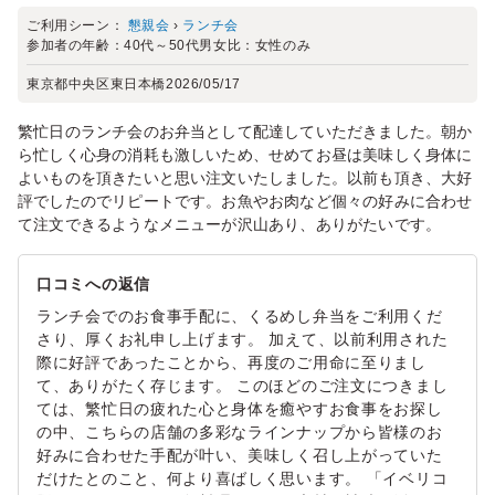
ご利用シーン：
懇親会
›
ランチ会
参加者の年齢：
40代～50代
男女比：
女性のみ
東京都中央区東日本橋
2026/05/17
繁忙日のランチ会のお弁当として配達していただきました。朝か
ら忙しく心身の消耗も激しいため、せめてお昼は美味しく身体に
よいものを頂きたいと思い注文いたしました。以前も頂き、大好
評でしたのでリピートです。お魚やお肉など個々の好みに合わせ
て注文できるようなメニューが沢山あり、ありがたいです。
口コミへの返信
ランチ会でのお食事手配に、くるめし弁当をご利用くだ
さり、厚くお礼申し上げます。 加えて、以前利用された
際に好評であったことから、再度のご用命に至りまし
て、ありがたく存じます。 このほどのご注文につきまし
ては、繁忙日の疲れた心と身体を癒やすお食事をお探し
の中、こちらの店舗の多彩なラインナップから皆様のお
好みに合わせた手配が叶い、美味しく召し上がっていた
だけたとのこと、何より喜ばしく思います。 「イベリコ