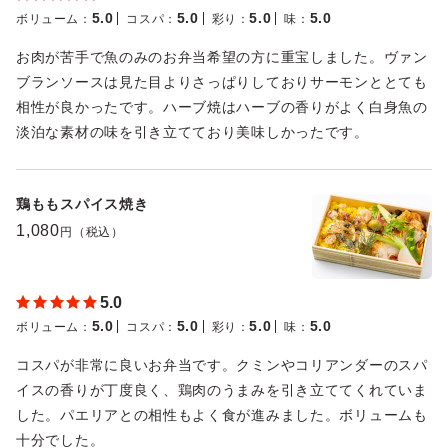
5.0
5.0
5.0
5.0
ボリューム
：
コスパ
：
彩り
：
味
：
お肉が苦手で魚のみのお弁当希望の方に重宝しました。ヴァン
ブランソースは見た目よりさっぱりしておりサーモンととても
相性が良かったです。ハーブ焼はハーブの香りがよく白身魚の
淡泊な素材の味を引き立てており美味しかったです。
鶏ももスパイス焼き
1,080
円（税込）
5.0
5.0
5.0
5.0
5.0
ボリューム
：
コスパ
：
彩り
：
味
：
コスパが非常に良いお弁当です。クミンやコリアンダーのスパ
イスの香りが丁度良く、鶏肉のうまみを引き立ててくれていま
した。パエリアとの相性もよく食が進みました。ボリュームも
十分でした。