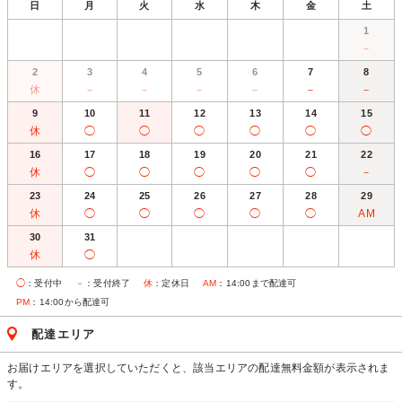
日
月
火
水
木
金
土
1
－
2
3
4
5
6
7
8
休
－
－
－
－
－
－
9
10
11
12
13
14
15
休
◯
◯
◯
◯
◯
◯
16
17
18
19
20
21
22
休
◯
◯
◯
◯
◯
－
23
24
25
26
27
28
29
休
◯
◯
◯
◯
◯
AM
30
31
休
◯
◯
：受付中
－
：受付終了
休
：定休日
AM
：14:00まで配達可
PM
：14:00から配達可
配達エリア
お届けエリアを選択していただくと、該当エリアの配達無料金額が表示されま
す。