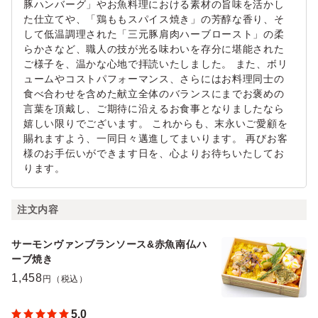
豚ハンバーグ」やお魚料理における素材の旨味を活かし
た仕立てや、「鶏ももスパイス焼き」の芳醇な香り、そ
して低温調理された「三元豚肩肉ハーブロースト」の柔
らかさなど、職人の技が光る味わいを存分に堪能された
ご様子を、温かな心地で拝読いたしました。 また、ボリ
ュームやコストパフォーマンス、さらにはお料理同士の
食べ合わせを含めた献立全体のバランスにまでお褒めの
言葉を頂戴し、ご期待に沿えるお食事となりましたなら
嬉しい限りでございます。 これからも、末永いご愛顧を
賜れますよう、一同日々邁進してまいります。 再びお客
様のお手伝いができます日を、心よりお待ちいたしてお
ります。
注文内容
サーモンヴァンブランソース&赤魚南仏ハ
ーブ焼き
1,458
円（税込）
5.0