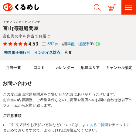
トヤマワンカイセンドンヤ
富山湾廻船問屋
富山海の幸を弁当でお届け
4.53
392
0
早配・遅配率
%
件
帳票電子発行可
インボイス対応
和食
弁当一覧
口コミ
カレンダー
配達エリア
キャンセル規定
お問い合わせ
この度は富山湾廻船問屋をご覧いただき誠にありがとうございます。
お弁当の内容調整、ご希望条件などのご要望や当店へのお問い合わせは以下の
フォームからお願い致します。
ご注意事項
ご注文方法やお支払い方法などについては、
よくあるご質問
やチャットに
まとめておりますので、よろしければお役立てください。