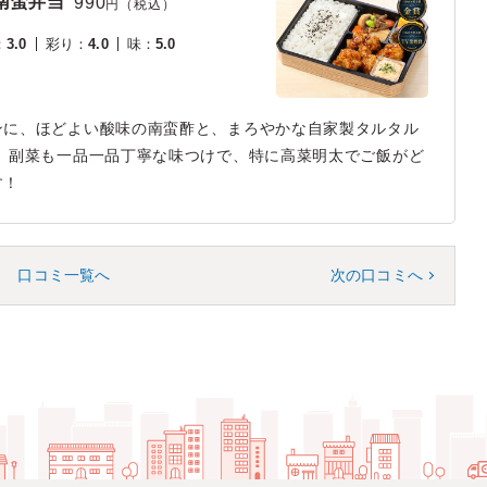
南蛮弁当
990
円（税込）
：
3.0
彩り
：
4.0
味
：
5.0
ンに、ほどよい酸味の南蛮酢と、まろやかな自家製タルタル
 副菜も一品一品丁寧な味つけで、特に高菜明太でご飯がど
す！
口コミ一覧へ
次の口コミへ