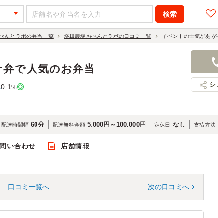
べんとラボの弁当一覧
塚田農場おべんとラボの口コミ一覧
イベントの士気があが
ケ弁で人気のお弁当
シ
0.1
率
%
60分
5,000円～100,000円
なし
配達時間幅
配達無料金額
定休日
支払方法
問い合わせ
店舗情報
口コミ一覧へ
次の口コミへ