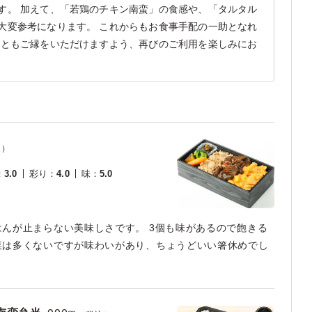
す。 加えて、「若鶏のチキン南蛮」の食感や、「タルタル
大変参考になります。 これからもお食事手配の一助となれ
後ともご縁をいただけますよう、再びのご利用を楽しみにお
込）
：
3.0
彩り
：
4.0
味
：
5.0
んが止まらない美味しさです。 3個も味があるので飽きる
菜は多くないですが味わいがあり、ちょうどいい箸休めでし