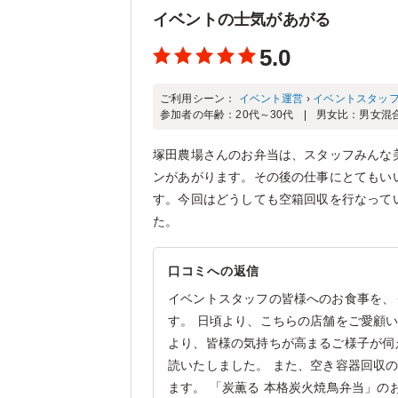
イベントの士気があがる
5.0
ご利用シーン：
イベント運営
›
イベントスタッ
参加者の年齢：
20代～30代
男女比：
男女混
塚田農場さんのお弁当は、スタッフみんな
ンがあがります。その後の仕事にとてもい
す。今回はどうしても空箱回収を行なって
た。
口コミへの返信
イベントスタッフの皆様へのお食事を、
す。 日頃より、こちらの店舗をご愛顧
より、皆様の気持ちが高まるご様子が伺
読いたしました。 また、空き容器回収
ます。 「炭薫る 本格炭火焼鳥弁当」