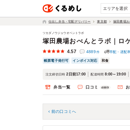
エリアを選択
仕出し弁当・宅配デリバリー
東京都
塚田農場お
ツカダノウジョウオベントラボ
塚田農場おべんとラボ｜ロ
4.57
4889
早配・遅配
件
帳票電子発行可
インボイス対応
和食
2日前17:00
8:00～19:00
注文締切日時
配達時間
弁当一覧
口コミ
お
4889
前の口コミへ