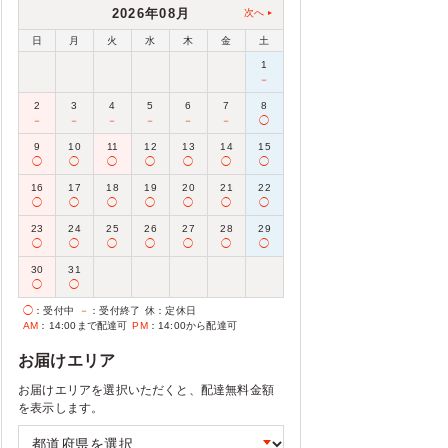
2026年08月
次へ
日
月
火
水
木
金
土
1
－
2
3
4
5
6
7
8
－
－
－
－
－
－
◯
9
10
11
12
13
14
15
◯
◯
◯
◯
◯
◯
◯
16
17
18
19
20
21
22
◯
◯
◯
◯
◯
◯
◯
23
24
25
26
27
28
29
◯
◯
◯
◯
◯
◯
◯
30
31
◯
◯
◯
：受付中
－
：受付終了
休
：定休日
AM
：14:00まで配達可
PM
：14:00から配達可
お届けエリア
お届けエリアを選択いただくと、配達無料金額
を表示します。