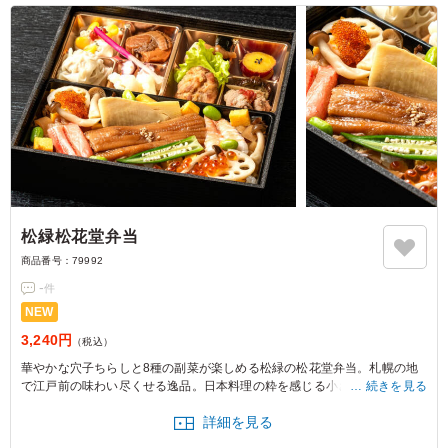
松緑松花堂弁当
商品番号：
79992
-
件
NEW
3,240円
（税込）
華やかな穴子ちらしと8種の副菜が楽しめる松緑の松花堂弁当。札幌の地
で江戸前の味わい尽くせる逸品。日本料理の粋を感じる小さな懐石料理を
続きを見る
お祝いや法事、おもてなしのシーンにオススメです。
詳細を見る