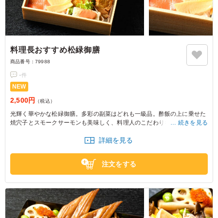
料理長おすすめ松緑御膳
商品番号：
79988
-
件
NEW
2,500円
（税込）
光輝く華やかな松緑御膳。多彩の副菜はどれも一級品。酢飯の上に乗せた
焼穴子とスモークサーモンも美味しく、料理人のこだわりを随所に詰め込
続きを見る
んだ穴子専門店の作る和食御膳です。
詳細を見る
注文をする