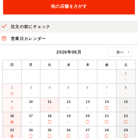
他の店舗をさがす
注文の前にチェック
営業日カレンダー
2026年08月
次へ
日
月
火
水
木
金
土
1
－
2
3
4
5
6
7
8
休
－
－
－
－
－
－
9
10
11
12
13
14
15
休
－
－
－
－
◯
－
16
17
18
19
20
21
22
休
－
◯
－
◯
◯
◯
23
24
25
26
27
28
29
休
◯
◯
◯
◯
◯
◯