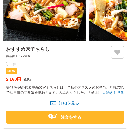
おすすめ穴子ちらし
商品番号：
79986
-
件
NEW
2,160円
（税込）
築地 松緑の代表商品の穴子ちらしは、当店のオススメのお弁当。札幌の地
で江戸前の雰囲気を味わえます。ふんわりとした、「煮上げ」、または香
続きを見る
ばしさを楽しむ「焼き上げ」で仕上げた天然穴子に特製タレを程よくかけ
詳細を見る
た当店自慢の看板の品。
注文をする