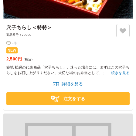
穴子ちらし＜特特＞
商品番号：
79990
-
件
NEW
2,500円
（税込）
築地 松緑の代表商品「穴子ちらし」。迷った場合には、まずはこの穴子ち
らしをお召し上がりください。大切な場のお弁当として、会議・接待・会
続きを見る
食など様々なご用途にオススメです。
詳細を見る
注文をする