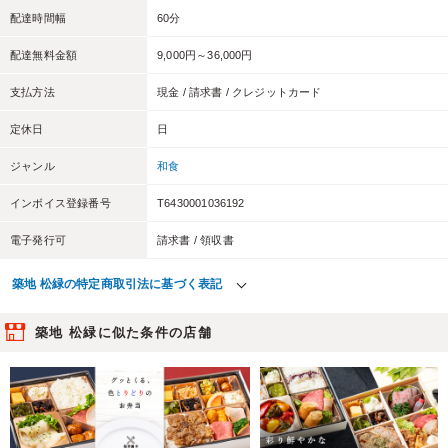
配達時間幅
60分
配達無料金額
9,000円～36,000円
支払方法
現金 / 請求書 / クレジットカード
定休日
日
ジャンル
和食
インボイス登録番号
T6430001036192
電子発行可
請求書 / 領収書
築地 松緑の特定商取引法に基づく表記
築地 松緑に似た条件の店舗