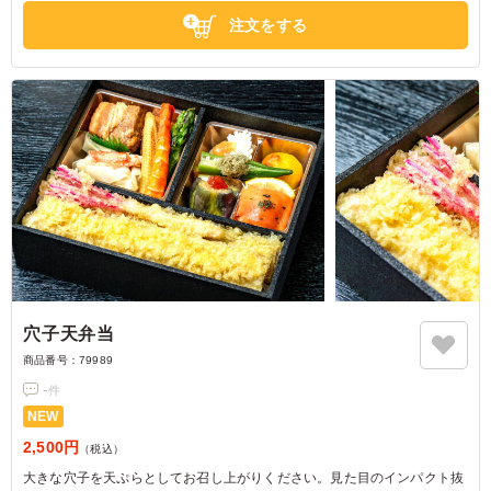
注文をする
穴子天弁当
商品番号：
79989
-
件
NEW
2,500円
（税込）
大きな穴子を天ぷらとしてお召し上がりください。見た目のインパクト抜