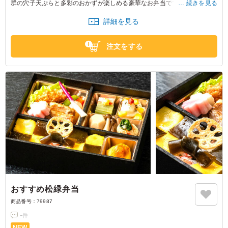
群の穴子天ぷらと多彩のおかずが楽しめる豪華なお弁当です。彩りだけで
続きを見る
なく、築地 松緑の職人のこだわりを詰め込んだ味を存分にお楽しみくださ
詳細を見る
い。
注文をする
おすすめ松緑弁当
商品番号：
79987
-
件
NEW