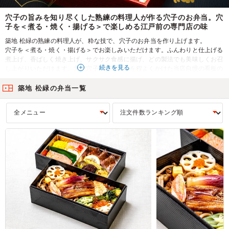
穴子の旨みを知り尽くした熟練の料理人が作る穴子のお弁当。穴
子を＜煮る・焼く・揚げる＞で楽しめる江戸前の専門店の味
築地 松緑の熟練の料理人が、粋な技で、穴子のお弁当を作り上げます。
穴子を＜煮る・焼く・揚げる＞でお楽しみいただけます。ふんわりと仕上げる
煮上げ、香ばしく焼き上げ、サクサク食感に揚げ、どの製法でも美味しくお召
続きを見る
し上がりいただけます。天然穴子に特製タレを程よくかけた当店自慢の看板の
「穴子ちらし」。【会議・会食・接待のおもてなし】のシーンにオススメの逸
品。
築地 松緑の弁当一覧