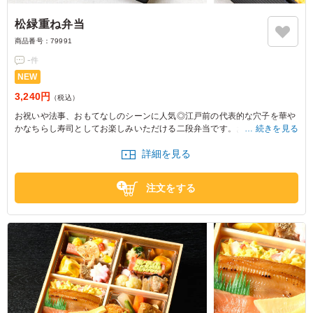
松緑重ね弁当
商品番号：
79991
-
件
NEW
3,240円
（税込）
お祝いや法事、おもてなしのシーンに人気◎江戸前の代表的な穴子を華や
かなちらし寿司としてお楽しみいただける二段弁当です。お肉やお魚を一
続きを見る
度にお召し上がりいただける懐石幕の内。築地 松緑の職人の味を心ゆくま
詳細を見る
まに。
注文をする