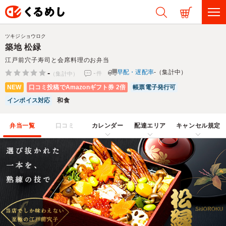
ツキジショウロク
築地 松緑
江戸前穴子寿司と会席料理のお弁当
-
-
早配・遅配率
-（集計中）
件
（集計中）
NEW
口コミ投稿でAmazonギフト券 2倍
帳票電子発行可
インボイス対応
和食
弁当一覧
口コミ
カレンダー
配達エリア
キャンセル規定