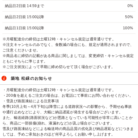
納品日2日前 14:59まで
0%
納品日2日前 15:00以降
50%
納品日1日前 15:00以降
100%
※月曜配達分の締切は土曜12時・キャンセル規定は通常通りです。
※注文キャンセルのみでなく、食数減の場合にも、規定が適用されますので、
ご注意くださいませ。
※商品名に締切の記載がある商品に関しましては、変更締切・キャンセル規定
ともにそちらに準じます。
※ご注文状況によって早期に締め切らせて頂く場合がございます。
築地 松緑のお知らせ
・月曜配達分の締切は土曜12時・キャンセル規定は通常通りです。
・200食を超えるご注文の場合は、お電話にて事前にお問い合わせください。
・雪及び路面凍結による注意事項
冬季(10月上旬～4月下旬)は降雪による道路状況への影響から、予期せぬ事故
や通行止めなどにより、大幅に納品遅延が発生する場合がございます。
また、輸送経路(路面状況など)が悪路となっている可能性が非常に高いことか
ら、商品に一部損傷(崩れ、液漏れなど)が及ぶ場合がございます。
雪及び路面凍結などによる輸送時の商品品質の劣化及び納品遅延などにつきま
しては、予めご承知おきのほど何卒よろしくお願い申し上げます。