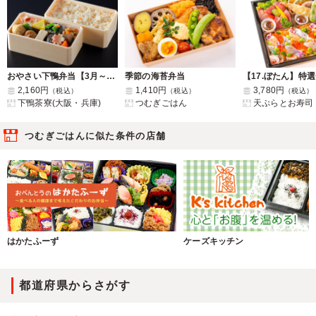
おやさい下鴨弁当【3月～8月】【8月31日まで納品可能】
季節の海苔弁当
2,160円
1,410円
3,780円
（税込）
（税込）
（税込）
下鴨茶寮(大阪・兵庫)
つむぎごはん
天ぷらとお寿司
つむぎごはんに似た条件の店舗
はかたふーず
ケーズキッチン
都道府県からさがす