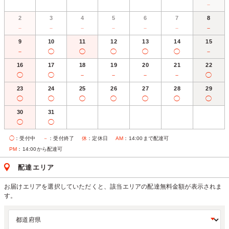
－
2
3
4
5
6
7
8
－
－
－
－
－
－
－
9
10
11
12
13
14
15
－
◯
◯
◯
◯
◯
－
16
17
18
19
20
21
22
◯
◯
－
－
－
－
◯
23
24
25
26
27
28
29
◯
◯
◯
◯
◯
◯
◯
30
31
◯
◯
◯
：受付中
－
：受付終了
休
：定休日
AM
：14:00まで配達可
PM
：14:00から配達可
配達エリア
お届けエリアを選択していただくと、該当エリアの配達無料金額が表示されま
す。