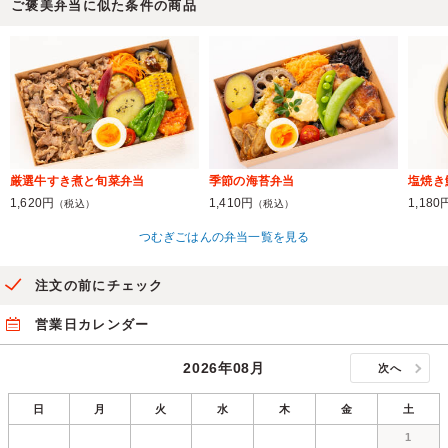
ご褒美弁当に似た条件の商品
厳選牛すき煮と旬菜弁当
季節の海苔弁当
塩焼き
1,620円
1,410円
1,180
（税込）
（税込）
つむぎごはんの弁当一覧を見る
注文の前にチェック
営業日カレンダー
2026年08月
次へ
日
月
火
水
木
金
土
1