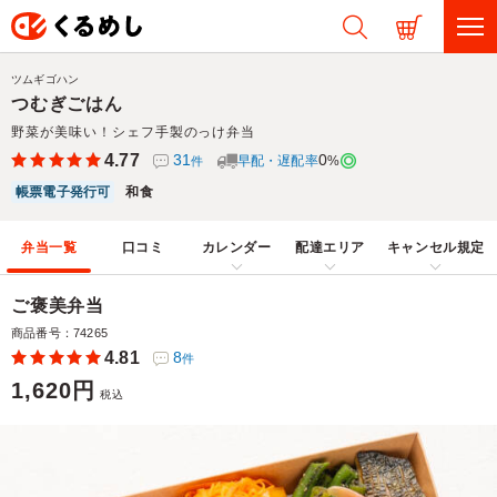
ツムギゴハン
つむぎごはん
野菜が美味い！シェフ手製のっけ弁当
4.77
31
0
早配・遅配率
%
件
帳票電子発行可
和食
弁当一覧
口コミ
カレンダー
配達エリア
キャンセル規定
ご褒美弁当
商品番号：74265
4.81
8
件
1,620円
税込