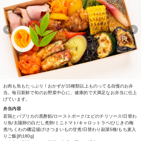
お肉も魚もたっぷり！おかずが15種類以上ものってる自慢のお弁
当。毎日新鮮で旬のお野菜中心に、健康的で大満足なお弁当に仕上
げています。
弁当内容
若鶏とパプリカの黒酢餡/ローストポーク/エビのチリソース/日替わ
り魚/太陽卵の白だし煮卵/ミニトマト/キャロットラペ/ひじきの梅
煮/ちくわの磯辺揚げ/さつまいもの甘煮/日替わり副菜5種/もち麦入
りご飯[約180g]