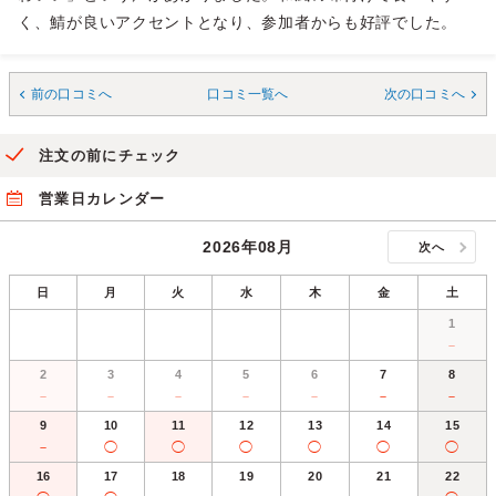
く、鯖が良いアクセントとなり、参加者からも好評でした。
前の口コミへ
口コミ一覧へ
次の口コミへ
注文の前にチェック
営業日カレンダー
2026年08月
次へ
日
月
火
水
木
金
土
1
－
2
3
4
5
6
7
8
－
－
－
－
－
－
－
9
10
11
12
13
14
15
－
◯
◯
◯
◯
◯
◯
16
17
18
19
20
21
22