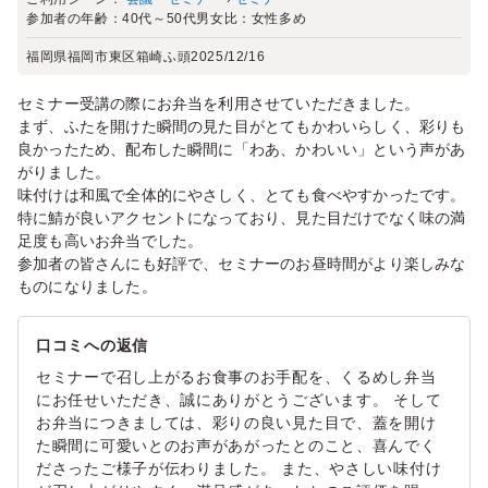
参加者の年齢：
40代～50代
男女比：
女性多め
福岡県福岡市東区箱崎ふ頭
2025/12/16
セミナー受講の際にお弁当を利用させていただきました。
まず、ふたを開けた瞬間の見た目がとてもかわいらしく、彩りも
良かったため、配布した瞬間に「わあ、かわいい」という声があ
がりました。
味付けは和風で全体的にやさしく、とても食べやすかったです。
特に鯖が良いアクセントになっており、見た目だけでなく味の満
足度も高いお弁当でした。
参加者の皆さんにも好評で、セミナーのお昼時間がより楽しみな
ものになりました。
口コミへの返信
セミナーで召し上がるお食事のお手配を、くるめし弁当
にお任せいただき、誠にありがとうございます。 そして
お弁当につきましては、彩りの良い見た目で、蓋を開け
た瞬間に可愛いとのお声があがったとのこと、喜んでく
ださったご様子が伝わりました。 また、やさしい味付け