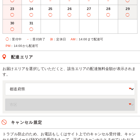
◯
◯
－
－
－
－
◯
23
24
25
26
27
28
29
◯
◯
◯
◯
◯
◯
◯
30
31
◯
◯
◯
：受付中
－
：受付終了
休
：定休日
AM
：14:00まで配達可
PM
：14:00から配達可
配達エリア
お届けエリアを選択していただくと、該当エリアの配達無料金額が表示されま
す。
キャンセル規定
トラブル防止のため、お電話もしくはサイト上でのキャンセル受付後、キャン
セル確定メール(FAX)の送受信をもって、正式なキャンセルとさせていただき