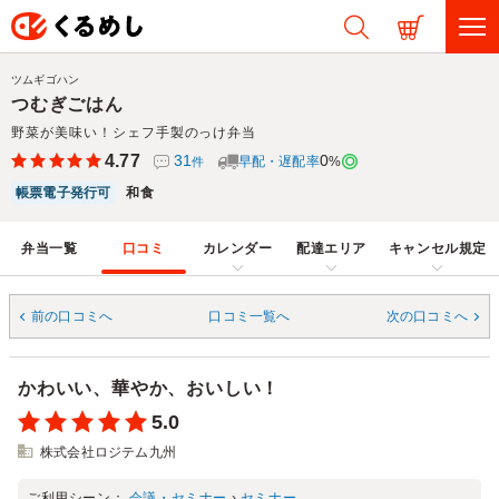
ツムギゴハン
つむぎごはん
野菜が美味い！シェフ手製のっけ弁当
4.77
31
0
早配・遅配率
%
件
帳票電子発行可
和食
弁当一覧
口コミ
カレンダー
配達エリア
キャンセル規定
前の口コミへ
口コミ一覧へ
次の口コミへ
かわいい、華やか、おいしい！
5.0
株式会社ロジテム九州
ご利用シーン：
会議・セミナー
›
セミナー