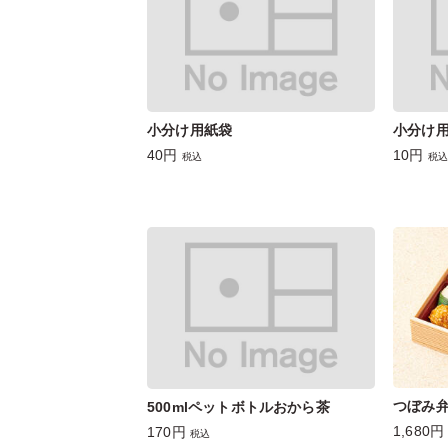
小分け用紙袋
小分け
40円
10円
税込
税込
つぼみ
500mlペットボトルおから茶
1,680円
170円
税込