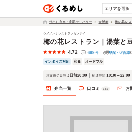
エリアを選択
仕出し弁当・宅配デリバリー
大阪府
梅の花レス
ウメノハナレストランカンサイ
梅の花レストラン｜湯葉と
4.72
689
早配・遅配率
件
インボイス対応
和食
オードブル
3日前20:00
10:30～22:00
注文締切日時
配達時間
弁当一覧
口コミ
お
689