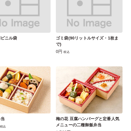
用ビニル袋
ゴミ袋(90リットルサイズ・1枚ま
で)
0円
税込
弁当
梅の花 豆腐ハンバーグと定番人気
メニューの二種御飯弁当
税込