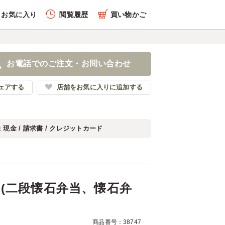
お気に入り
閲覧履歴
買い物かご
履歴を全件削除する
布袋 (二段懐石弁当、懐
お電話でのご注文・お問い合わせ
の花レストラン
ェアする
店舗をお気に入りに追加する
現金 / 請求書 / クレジットカード
法
履歴を見る
 (二段懐石弁当、懐石弁
商品番号：38747