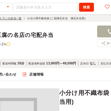
トランの弁当一覧
小分け用不織布袋 (二段懐石弁当、懐石弁当用)
小分け用不織
石弁当用)
豆腐の名店の宅配弁当
80円
店舗名：梅
シ
0.2
%
30分
13,000円～48,000円
なし
配達時間幅
配達無料金額
定休日
支払方
問い合わせ
店舗情報
閲覧
小分け用不織布袋
当用)