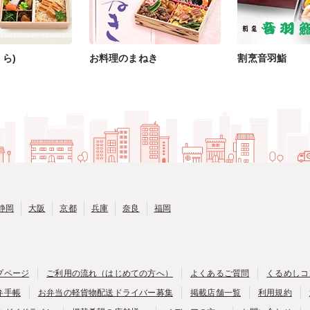
ら)
お料理のまねき
割烹音羽鮨
静岡
大阪
京都
兵庫
奈良
福岡
プページ
ご利用の流れ（はじめての方へ）
よくあるご質問
くるめしコ
弁手帳
お弁当の軽貨物配送ドライバー募集
掲載店舗一覧
利用規約