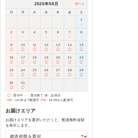
2026年08月
次へ
日
月
火
水
木
金
土
1
－
2
3
4
5
6
7
8
－
－
－
－
－
－
－
9
10
11
12
13
14
15
◯
◯
◯
◯
◯
◯
◯
16
17
18
19
20
21
22
◯
◯
◯
◯
◯
◯
◯
23
24
25
26
27
28
29
◯
◯
◯
◯
◯
◯
◯
30
31
◯
◯
◯
：受付中
－
：受付終了
休
：定休日
AM
：14:00まで配達可
PM
：14:00から配達可
お届けエリア
お届けエリアを選択いただくと、配達無料金額
を表示します。