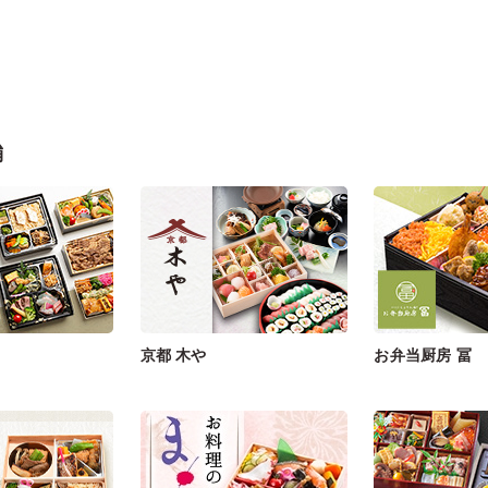
舗
京都 木や
お弁当厨房 冨