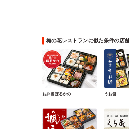
梅の花レストランに似た条件の店
お弁当ぼるかの
うお健