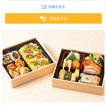
く、煮物は中までしっかりと味が染み渡っており、和食な
詳細を見る
らではの繊細な美味しさが詰まっています。冷めていても
ご飯がモチモチとしていて美味しく、どのおかずも素材本
注文をする
来の味が活かされた上品な味付けだったので、最後まで飽
きることなく、心もお腹も満たされる大満足の内容でし
た。他の社員からも大絶賛でした。
京都府京都市北区小松原南町
2026/03/13