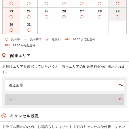
◯
◯
◯
◯
◯
◯
◯
23
24
25
26
27
28
29
◯
◯
◯
◯
◯
◯
◯
30
31
◯
◯
◯
：受付中
－
：受付終了
休
：定休日
AM
：14:00まで配達可
PM
：14:00から配達可
配達エリア
お届けエリアを選択していただくと、該当エリアの配達無料金額が表示されま
す。
キャンセル規定
トラブル防止のため、お電話もしくはサイト上でのキャンセル受付後、キャン