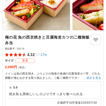
梅の花 魚の西京焼きと豆腐海老カツの二種御飯
弁当
商品番号：
32174
4.32
17
件
サイズ
普通
2,080円
（税込）
メインは魚の西京焼き。ぷりぷりの海老の食感の豆腐海老カツ等、どれも
御飯が進むおかずを取り揃えました。ご飯二種類ででボリュームも有りま
続きを見る
す。
5.0
焼き魚も美味しいし小ぶりですっきり食べられる
京都府宇治市莵道
2026/07/18