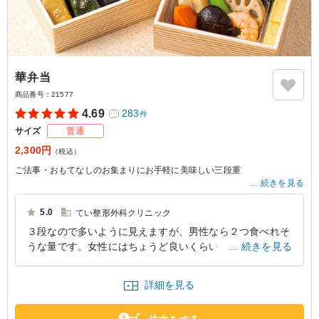
華弁当
商品番号：
21577
4.69
283
件
サイズ
普通
2,300円
（税込）
ご法事・おもてなしのお集まりにお手軽に美味しい三段重
続きを見る
※仕入れ状況によって、ご飯の具材が変更になります。
5.0
てい整形外科クリニック
３段なので多いように見えますが、男性なら２つ食べれそ
うな量です。女性にはちょうど良いくらいですが、美味し
続きを見る
ので満足でした。
詳細を見る
大阪府岸和田市藤井町
2026/06/10