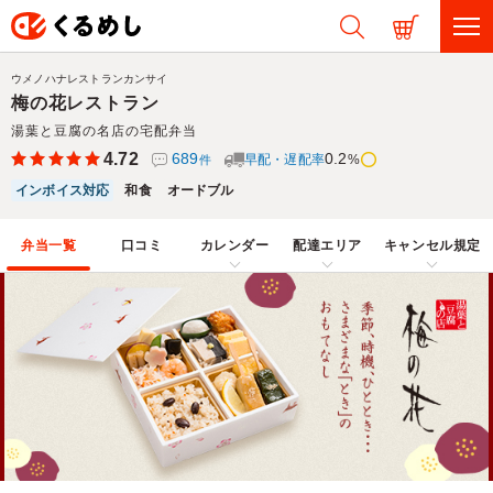
ウメノハナレストランカンサイ
梅の花レストラン
湯葉と豆腐の名店の宅配弁当
4.72
689
0.2
早配・遅配率
%
件
インボイス対応
和食
オードブル
弁当一覧
口コミ
カレンダー
配達エリア
キャンセル規定