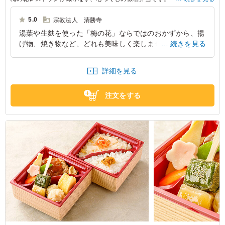
一品一品丁寧にお作りした副菜をご堪能ください。
5.0
宗教法人 清勝寺
※仕入れ状況によって、ご飯の具材が変更になります。
湯葉や生麩を使った「梅の花」ならではのおかずから、揚
げ物、焼き物など、どれも美味しく楽しませていただきま
続きを見る
した。ごはんは、押し麦が入った炊き込みごはんで、食感
も味付けもとても良かったです！
詳細を見る
兵庫県姫路市北今宿
2026/03/24
注文をする