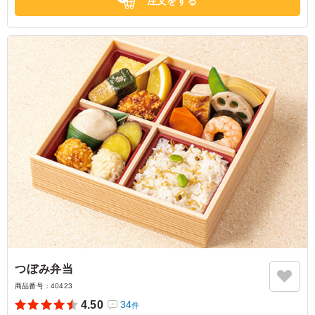
注文をする
つぼみ弁当
商品番号：
40423
4.50
34
件