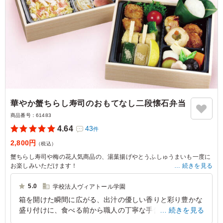
華やか蟹ちらし寿司のおもてなし二段懐石弁当
商品番号：
61483
4.64
43
件
2,800円
（税込）
蟹ちらし寿司や梅の花人気商品の、湯葉揚げやとうふしゅうまいも一度に
お楽しみいただけます！
続きを見る
オススメの逸品をぜひご賞味ください！！
5.0
学校法人ヴィアトール学園
箱を開けた瞬間に広がる、出汁の優しい香りと彩り豊かな
盛り付けに、食べる前から職人の丁寧な手仕事を感じるこ
続きを見る
とができました。メインの焼き魚は身がふっくらと柔らか