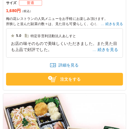
サイズ
普通
1,680円
（税込）
梅の花レストランの人気メニューをお手軽にお楽しみ頂けます。
所狭しと並んだ副菜の数々は、見た目も可愛らしく、心もお腹も満たして
続きを見る
くれる逸品。
5.0
特定非営利活動法人あしすと
※仕入れ状況によって、ご飯の具材が変更になります。
お店の味そのもので美味しくいただきました。また見た目
も上品で好評でした。
続きを見る
京都府京都市西京区上桂今井町
2026/05/29
詳細を見る
注文をする