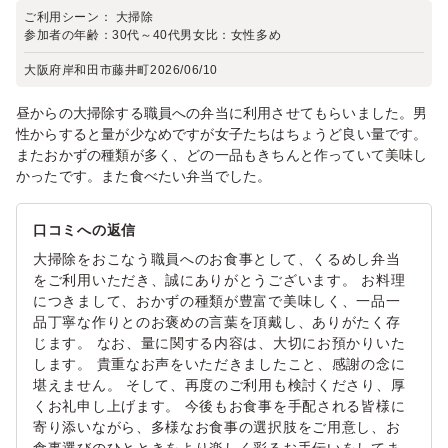
ご利用シーン：
大掃除
参加者の年齢：
30代～40代
男女比：
女性多め
大阪府岸和田市藤井町
2026/06/10
昼からの大掃除する職員への弁当に利用させてもらいました。男
性からすると量が少なめですが女子たちはちょうど良い量です。
またおかずの種類が多く、どの一品もきちんと作っていて美味し
かったです。また食べたい弁当でした。
口コミへの返信
大掃除をおこなう職員へのお食事として、くるめし弁当
をご利用いただき、誠にありがとうございます。 お料理
につきまして、おかずの種類が豊富で美味しく、一品一
品丁寧な作りとのお褒めの言葉を頂戴し、ありがたく存
じます。 なお、量に関する内容は、大切にお預かりいた
します。 貴重なお声をいただきましたこと、感謝の念に
堪えません。 そして、再度のご利用も検討くださり、厚
くお礼申し上げます。 今後もお食事を手配される皆様に
寄り添いながら、多様なお食事の選択肢をご用意し、お