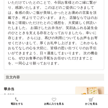
いただけていたとのことで、今回お客様とのご縁に繋が
り、感謝いたします。 このほどのご提供につきまして
は、食感の良いご飯が美味しかったとお褒めの言葉を頂
戴でき、何よりでございます。 また、店舗ならではのお
味をご堪能いただけたとのご感想を、大変嬉しく拝読い
たしました。 お届けしたお弁当が、笑顔あふれる誕生会
のひとときを支える存在となっておりましたら、幸いに
存じます。 さらには、再びの利用についてもお声をお寄
せくださいまして、厚くお礼申し上げます。 これからも
おもてなしの心を大切に、皆様の思い出づくりのお手伝
いができますよう、日々邁進してまいります。 次の機会
にも、ぜひお食事のお手配をお任せいただけますこと
を、一同心より願っております。
注文内容
華弁当
2,300
円（税込）
電話をする
お気に入りを見る
かごを見る