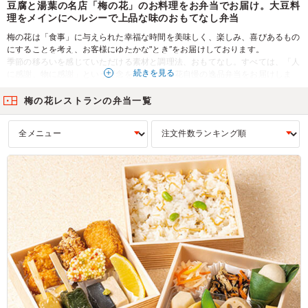
豆腐と湯葉の名店「梅の花」のお料理をお弁当でお届け。大豆料
理をメインにヘルシーで上品な味のおもてなし弁当
梅の花は「食事」に与えられた幸福な時間を美味しく、楽しみ、喜びあるもの
にすることを考え、お客様にゆたかな"とき″をお届けしております。
季節の移ろいを感じていただける素材と調理法、おもてなし。すべては、「人
続きを見る
に感謝、物に感謝」という理念をもって梅の花自慢の逸品弁当をお届けしま
す。
会議、おもてなし、行楽などさまざまなシーンでご利用ください。
梅の花レストランの弁当一覧