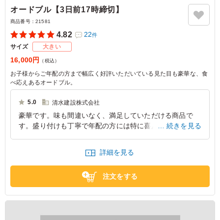
オードブル【3日前17時締切】
商品番号：
21581
4.82
22
件
サイズ
大きい
16,000円
（税込）
お子様からご年配の方まで幅広く好評いただいている見た目も豪華な、食
べ応えあるオードブル。
5.0
清水建設株式会社
豪華です。味も間違いなく、満足していただける商品で
す。盛り付けも丁寧で年配の方には特に喜んでいただける
続きを見る
商品と思います。出来たてでなくても美味しくいただける
ので、時間を気にせず注文できると思いました。
詳細を見る
大阪府高槻市道鵜町
2025/10/08
注文をする