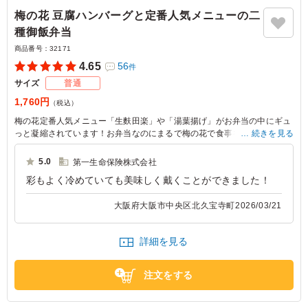
梅の花 豆腐ハンバーグと定番人気メニューの二
種御飯弁当
商品番号：
32171
4.65
56
件
サイズ
普通
1,760円
（税込）
梅の花定番人気メニュー「生麩田楽」や「湯葉揚げ」がお弁当の中にギュ
っと凝縮されています！お弁当なのにまるで梅の花で食事をしているよう
続きを見る
な気持ちになれるお弁当です。
5.0
第一生命保険株式会社
彩もよく冷めていても美味しく戴くことができました！
大阪府大阪市中央区北久宝寺町
2026/03/21
詳細を見る
注文をする