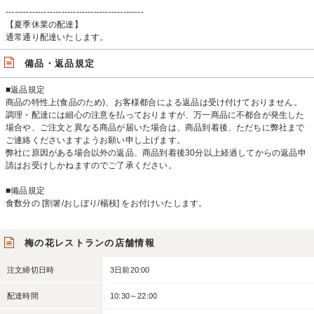
-----------------------------------------------
【夏季休業の配達】
通常通り配達いたします。
備品・返品規定
■返品規定
商品の特性上(食品のため)、お客様都合による返品は受け付けておりません。
調理・配達には細心の注意を払っておりますが、万一商品に不都合が発生した
場合や、ご注文と異なる商品が届いた場合は、商品到着後、ただちに弊社まで
ご連絡くださいますようお願い申し上げます。
弊社に原因がある場合以外の返品、商品到着後30分以上経過してからの返品申
請はお受けしかねますのでご了承ください。
■備品規定
食数分の [割箸/おしぼり/楊枝] をお付けいたします。
梅の花レストランの店舗情報
注文締切日時
3日前20:00
配達時間
10:30～22:00