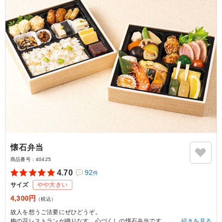
懐石弁当
商品番号：
40425
4.70
92
件
サイズ
やや大きい
4,300円
（税込）
故人を想うご法要にぜひどうぞ。
梅の花レストランが織りなす、心づくしの懐石弁当です。
続きを見る