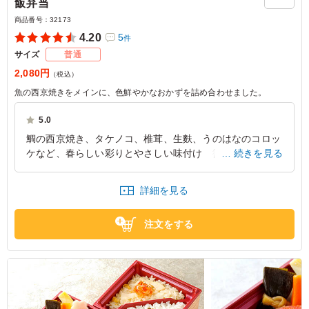
飯弁当
商品番号：
32173
4.20
5
件
サイズ
普通
2,080円
（税込）
魚の西京焼きをメインに、色鮮やかなおかずを詰め合わせました。
5.0
鯛の西京焼き、タケノコ、椎茸、生麩、うのはなのコロッ
ケなど、春らしい彩りとやさしい味付け 御飯も2種類で
続きを見る
もっちりして大好評でした 鳥の唐揚げ、とうふのフライ
も優しい味付けになっていました 誰も残す事なく大満足
詳細を見る
の声を頂きました 次回も此れが良いとの評価を頂きまし
た
注文をする
大阪府堺市北区長曾根町
2026/03/11