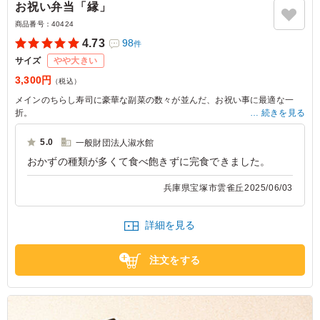
お祝い弁当「縁」
商品番号：
40424
4.73
98
件
サイズ
やや大きい
3,300円
（税込）
メインのちらし寿司に豪華な副菜の数々が並んだ、お祝い事に最適な一
折。
続きを見る
お誕生日・お顔合わせなどの大事な日に、梅の花レストラン自慢のお弁当
をどうぞ。
5.0
一般財団法人淑水館
おかずの種類が多くて食べ飽きずに完食できました。
兵庫県宝塚市雲雀丘
2025/06/03
詳細を見る
注文をする