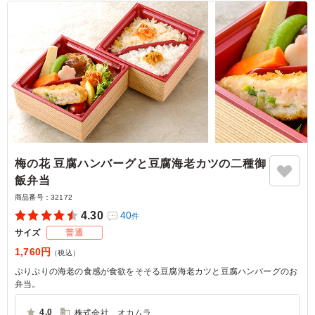
梅の花 豆腐ハンバーグと豆腐海老カツの二種御
飯弁当
商品番号：
32172
4.30
40
件
サイズ
普通
1,760円
（税込）
ぷりぷりの海老の食感が食欲をそそる豆腐海老カツと豆腐ハンバーグのお
弁当。
4.0
株式会社 オカムラ