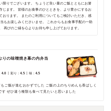
い限りでございます。 ちょうど良い量のご飯とともにお箸
存じます。 皆様のお食事のひとときを、より豊かにするお
ております。 またのご利用についてもご検討いただき、感
弁当もお楽しみくださいませ。 これからもお食事手配の一助
。 再びのご縁を心よりお待ち申し上げております。
ぶりの味噌焼き幕の内弁当
：
4.0
彩り
：
4.5
味
：
4.5
もご飯が進むおかずでした ご飯の上のちりめんも香ばしく
です ぜひ違う種類も食べて見たいと思いました