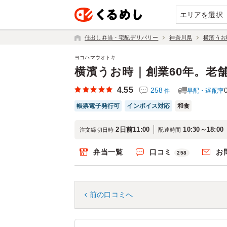
エリアを選択
仕出し弁当・宅配デリバリー
神奈川県
横濱うお
ヨコハマウオトキ
横濱うお時｜創業60年。老
4.55
258
早配・遅配率
件
帳票電子発行可
インボイス対応
和食
2日前11:00
10:30～18:00
注文締切日時
配達時間
弁当一覧
口コミ
お
258
前の口コミへ