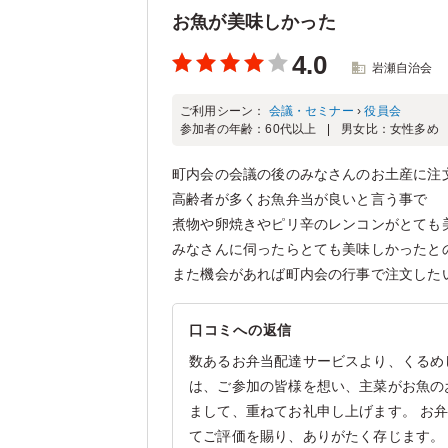
お魚が美味しかった
4.0
岩瀬自治会
ご利用シーン：
会議・セミナー
›
役員会
参加者の年齢：
60代以上
男女比：
女性多め
町内会の会議の後のみなさんのお土産に注
高齢者が多くお魚弁当が良いと言う事で
煮物や卵焼きやピリ辛のレンコンがとても
みなさんに伺ったらとても美味しかったと
また機会があれば町内会の行事で注文した
口コミへの返信
数あるお弁当配達サービスより、くるめ
は、ご参加の皆様を想い、主菜がお魚の
まして、重ねてお礼申し上げます。 お
てご評価を賜り、ありがたく存じます。