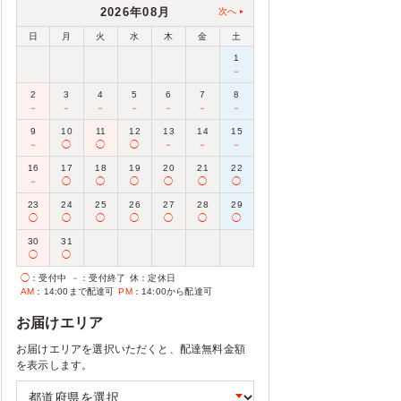
2026年08月
次へ
日
月
火
水
木
金
土
1
－
2
3
4
5
6
7
8
－
－
－
－
－
－
－
9
10
11
12
13
14
15
－
◯
◯
◯
－
－
－
16
17
18
19
20
21
22
－
◯
◯
◯
◯
◯
◯
23
24
25
26
27
28
29
◯
◯
◯
◯
◯
◯
◯
30
31
◯
◯
◯
：受付中
－
：受付終了
休
：定休日
AM
：14:00まで配達可
PM
：14:00から配達可
お届けエリア
お届けエリアを選択いただくと、配達無料金額
を表示します。