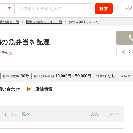
時の弁当一覧
横濱うお時の口コミ一覧
お魚が美味しかった
舗の魚弁当を配達
シ
0.8
%
30分
10,000円～50,000円
なし
配達時間幅
配達無料金額
定休日
支払方
問い合わせ
店舗情報
口コミ一覧へ
次の口コミへ