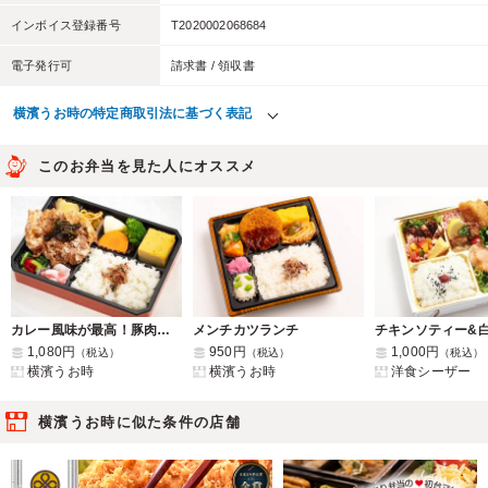
インボイス登録番号
T2020002068684
電子発行可
請求書 / 領収書
横濱うお時の特定商取引法に基づく表記
このお弁当を見た人にオススメ
カレー風味が最高！豚肉のパイコー風揚げ幕の内弁当
メンチカツランチ
1,080円
950円
1,000円
（税込）
（税込）
（税込）
横濱うお時
横濱うお時
洋食シーザー
横濱うお時に似た条件の店舗