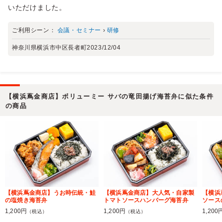
いただけました。
ご利用シーン：
会議・セミナー
›
研修
神奈川県横浜市中区長者町
2023/12/04
【横浜蔦金商店】ボリューミー サバの竜田揚げ海苔弁に似た条件
の商品
【横浜蔦金商店】うお時伝統・鮭
【横浜蔦金商店】大人気・自家製
【横浜
の塩焼き海苔弁
トマトソースハンバーグ海苔弁
ソース
1,200円
1,200円
1,200
（税込）
（税込）