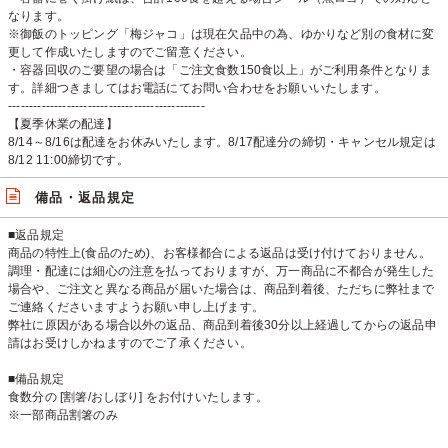
なります。
※御飯のトッピング「梅ジャコ」は現在欠品中の為、ゆかりなど別の食材に変
更して作成いたしますのでご留意ください。
・容器回収のご要望の場合は「ご注文食数150食以上」がご利用条件となりま
す。詳細つきましてはお電話にてお問い合わせをお願いいたします。
-----------------------------------------------
【夏季休業の配達】
8/14～8/16は配達をお休みいたします。8/17配達分の締切・キャンセル規定は
8/12 11:00締切です。
備品・返品規定
■返品規定
商品の特性上(食品のため)、お客様都合による返品は受け付けておりません。
調理・配達には細心の注意を払っておりますが、万一商品に不都合が発生した
場合や、ご注文と異なる商品が届いた場合は、商品到着後、ただちに弊社まで
ご連絡くださいますようお願い申し上げます。
弊社に原因がある場合以外の返品、商品到着後30分以上経過してからの返品申
請はお受けしかねますのでご了承ください。
■備品規定
食数分の [割箸/おしぼり] をお付けいたします。
※一部商品割箸のみ