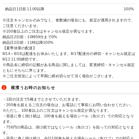
納品日1日前 11:00以降
100%
※注文キャンセルのみでなく、食数減の場合にも、規定が適用されますので、
ご注意くださいませ。
※100食以上のご注文はキャンセル規定が異なります。
納品日2日前：10時59分まで0%
納品日2日前：11時以降100%
【夏季休業の配達】
8/14～8/16は配達をお休みいたします。8/17配達分の締切・キャンセル規定は
8/12 11:00締切です。
※商品名に締切の記載がある商品に関しましては、変更締切・キャンセル規定
ともにそちらに準じます。
※ご注文状況によって早期に締め切らせて頂く場合がございます。
横濱うお時のお知らせ
・1回の注文で5種までとさせていただきます。
・200食を超えるご注文の場合は、お電話にて事前にお問い合わせください。
※ただし、100食以上のご注文はキャンセル規定が異なります。
・容器に巻く掛け紙は、100食を超える場合シール（魚ロゴ）での対応となり
ます。
・756円の商品は、掛け紙ではなくシール（魚ロゴ）を貼っての対応となりま
す。
・容器に巻く掛け紙は、合計100食を超える場合シール（魚ロゴ）での対応と