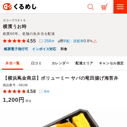
ヨコハマウオトキ
横濱うお時
創業60年。老舗の魚弁当を配達
4.55
258
0.8
早配・遅配率
%
件
帳票電子発行可
インボイス対応
和食
弁当一覧
口コミ
カレンダー
配達エリア
キャンセル規定
【横浜蔦金商店】ボリューミー サバの竜田揚げ海苔弁
商品番号：59108
4.58
6
件
1,200円
税込