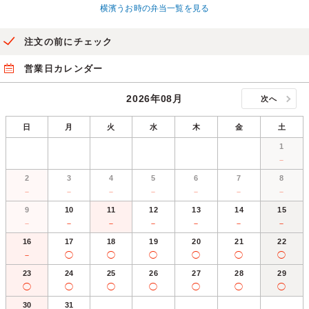
横濱うお時の弁当一覧を見る
注文の前にチェック
営業日カレンダー
2026年08月
次へ
日
月
火
水
木
金
土
1
－
2
3
4
5
6
7
8
－
－
－
－
－
－
－
9
10
11
12
13
14
15
－
－
－
－
－
－
－
16
17
18
19
20
21
22
－
◯
◯
◯
◯
◯
◯
23
24
25
26
27
28
29
◯
◯
◯
◯
◯
◯
◯
30
31