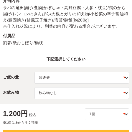
弁当内容
サバの竜田揚げ/煮物(かぼちゃ・高野豆腐・人参・枝豆)/鶏のから
揚げ/レンコンのきんぴら/大根とガリの和え物/小松菜の辛子醤油和
え/頑固焼き(甘風玉子焼き)/海苔/御飯[約200g]
※仕入れ状況により、副菜の内容が変わる場合がございます。
付属品
割箸/紙おしぼり/楊枝
下記選択してください
ご飯の量
お飲み物
1,200円
税込
※1個以上から注文可能