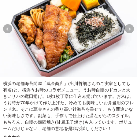
横浜の老舗海苔問屋「蔦金商店」(出川哲朗さんのご実家としても
有名)と、横浜うお時のコラボメニュー。うお時自慢のドカンと大
きいサバの竜田揚げ。1枚1枚丁寧に仕込み揚げています。お米は、
うお時が70年かけて作り上げた、冷めても美味しいお弁当用のブレ
ンド米。そこに蔦金さんの香り高い針海苔を乗せて。もう間違いな
い美味しさです。副菜も、手作りで仕上げた昔ながらのスタイル。
もちろん、自慢の頑固焼き(甘風玉子焼き)も入っています。ボリュ
ームだけじゃない、老舗の意地を是非お試しください！