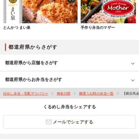
とんかつ まい泉
手作り弁当のマザー
都道府県からさがす
都道府県から店舗をさがす
都道府県からお弁当をさがす
仕出し弁当・宅配デリバリー
神奈川県
横濱うお時の弁当一覧
【横浜蔦金
くるめし弁当をシェアする
メールでシェアする