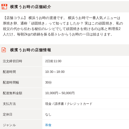
横濱うお時の店舗紹介
【店舗コラム】 横浜うお時の渡邊です。 横浜うお時で一番人気メニューは
厚焼き卵、通称「頑固焼き」って知ってましたか？ 実はこの頑固焼き、私の
祖父の代から伝わる秘伝のレシピでして頑固焼きを焼けるのは私と料理長2
人だけ。毎朝2kgの鉄鍋を振る筋トレからうお時の一日は始まります。
横濱うお時の店舗情報
注文締切日時
2日前11:00
配達時間
10:30～18:00
配達時間幅
30分
配達無料金額
10,000円～50,000円
支払方法
現金 / 請求書 / クレジットカード
定休日
なし
ジャンル
和食