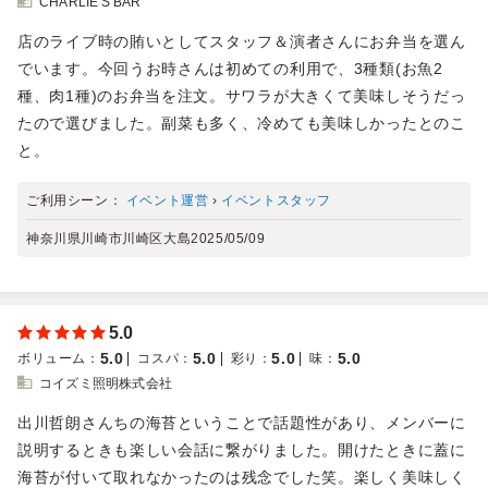
CHARLIE'S BAR
店のライブ時の賄いとしてスタッフ＆演者さんにお弁当を選ん
でいます。今回うお時さんは初めての利用で、3種類(お魚2
種、肉1種)のお弁当を注文。サワラが大きくて美味しそうだっ
たので選びました。副菜も多く、冷めても美味しかったとのこ
と。
ご利用シーン：
イベント運営
›
イベントスタッフ
神奈川県川崎市川崎区大島
2025/05/09
5.0
5.0
5.0
5.0
5.0
ボリューム
：
コスパ
：
彩り
：
味
：
コイズミ照明株式会社
出川哲朗さんちの海苔ということで話題性があり、メンバーに
説明するときも楽しい会話に繋がりました。開けたときに蓋に
海苔が付いて取れなかったのは残念でした笑。楽しく美味しく