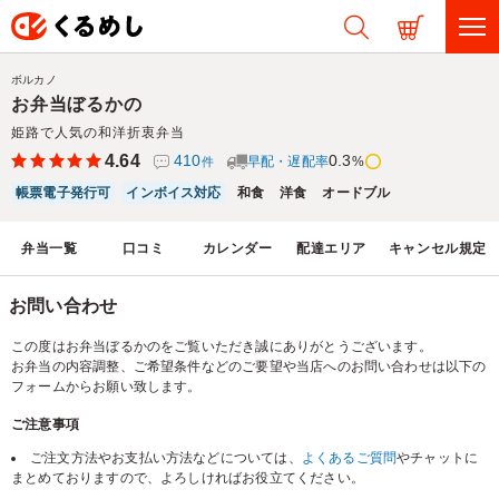
ボルカノ
お弁当ぼるかの
姫路で人気の和洋折衷弁当
4.64
410
0.3
早配・遅配率
%
件
帳票電子発行可
インボイス対応
和食
洋食
オードブル
弁当一覧
口コミ
カレンダー
配達エリア
キャンセル規定
お問い合わせ
この度はお弁当ぼるかのをご覧いただき誠にありがとうございます。
お弁当の内容調整、ご希望条件などのご要望や当店へのお問い合わせは以下の
フォームからお願い致します。
ご注意事項
ご注文方法やお支払い方法などについては、
よくあるご質問
やチャットに
まとめておりますので、よろしければお役立てください。