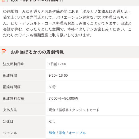
姫路駅前、みゆき通りとおみぞ筋の間にある「ボルカノ姫路みゆき通り店」
茹で上げパスタ専門店として、バリエーション豊富なパスタ料理はもちろ
ん、ピザ・アラカルト・コース料理もお楽しみ頂くことができます。自然と
会話が弾む、ゆったりとした空間で、本格イタリアンお楽しみください。こ
だわりのワインも種類豊富に取り扱いしております。
お弁当ぼるかのの店舗情報
注文締切日時
1日前12:00
配達時間
9:30～18:00
配達時間幅
60分
配達無料金額
7,000円～50,000円
支払方法
現金 / 請求書 / クレジットカード
定休日
なし
ジャンル
和食
/
洋食
/
オードブル