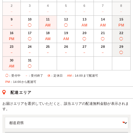
2
3
4
5
6
7
8
－
－
－
－
－
－
－
9
10
11
12
13
14
15
－
◯
AM
◯
AM
AM
PM
16
17
18
19
20
21
22
PM
◯
AM
AM
◯
◯
◯
23
24
25
26
27
28
29
－
－
－
－
－
－
◯
30
31
AM
◯
◯
：受付中
－
：受付終了
休
：定休日
AM
：14:00まで配達可
PM
：14:00から配達可
配達エリア
お届けエリアを選択していただくと、該当エリアの配達無料金額が表示されま
す。