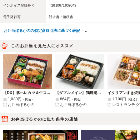
インボイス登録番号
T2810671939349
電子発行可
請求書 / 領収書
お弁当ぼるかのの特定商取引法に基づく表記
このお弁当を見た人にオススメ
【DX】豚ヘレカツ＆牛スタミナ焼き
【ダブルメイン】鶏唐揚げ甘酢あん&豚の生姜焼き
1,080円
864円
1,700円
（税込）
（税込）
（税込）
お弁当ぼるかの
お弁当ぼるかの
レストランテ 
お弁当ぼるかのに似た条件の店舗