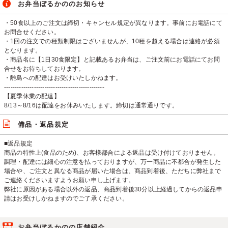
お弁当ぼるかののお知らせ
・50食以上のご注文は締切・キャンセル規定が異なります。事前にお電話にて
お問合せください。
・1回の注文での種類制限はございませんが、10種を超える場合は連絡が必須
となります。
・商品名に【1日30食限定】と記載あるお弁当は、ご注文前にお電話にてお問
合せをお待ちしております。
・離島への配達はお受けいたしかねます。
-----------------------------------------------
【夏季休業の配達】
8/13～8/16は配達をお休みいたします。締切は通常通りです。
備品・返品規定
■返品規定
商品の特性上(食品のため)、お客様都合による返品は受け付けておりません。
調理・配達には細心の注意を払っておりますが、万一商品に不都合が発生した
場合や、ご注文と異なる商品が届いた場合は、商品到着後、ただちに弊社まで
ご連絡くださいますようお願い申し上げます。
弊社に原因がある場合以外の返品、商品到着後30分以上経過してからの返品申
請はお受けしかねますのでご了承ください。
お弁当ぼるかのの店舗紹介