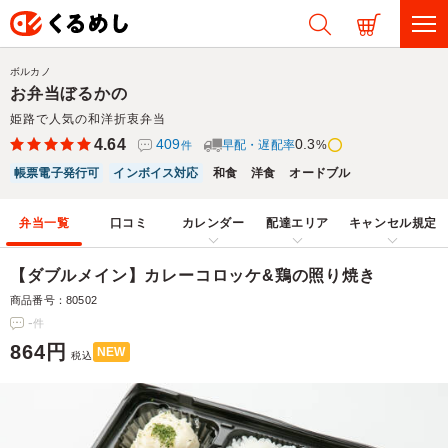
ボルカノ
お弁当ぼるかの
姫路で人気の和洋折衷弁当
4.64
409
0.3
早配・遅配率
%
件
帳票電子発行可
インボイス対応
和食
洋食
オードブル
弁当一覧
口コミ
カレンダー
配達エリア
キャンセル規定
【ダブルメイン】カレーコロッケ&鶏の照り焼き
商品番号：80502
-
件
864円
NEW
税込