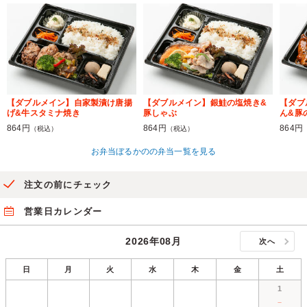
【ダブルメイン】自家製漬け唐揚
【ダブルメイン】銀鮭の塩焼き&
【ダブ
げ&牛スタミナ焼き
豚しゃぶ
ん&豚
864円
864円
864円
（税込）
（税込）
お弁当ぼるかのの弁当一覧を見る
注文の前にチェック
営業日カレンダー
2026年08月
次へ
日
月
火
水
木
金
土
1
－