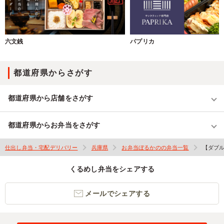
六文銭
パプリカ
都道府県からさがす
都道府県から店舗をさがす
都道府県からお弁当をさがす
仕出し弁当・宅配デリバリー
兵庫県
お弁当ぼるかのの弁当一覧
【ダブ
くるめし弁当をシェアする
メールでシェアする