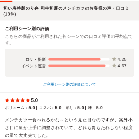
和い寿特製のり弁 和牛和豚のメンチカツのお客様の声・口コミ
(13件)
ご利用シーン別の評価
こちらの商品がご利用された各シーンでの口コミ評価の平均点で
す。
4.25
ロケ・撮影
4.67
イベント運営
ご利用シーン別の評価について
5.0
5.0
5.0
5.0
5.0
ボリューム
：
コスパ
：
彩り
：
味
：
メンチカツー食べれるかな～という見た目なのですが、案外小
さ目に量が上手に調整されていて、どれも胃もたれしない程度
の量で大丈夫でした。