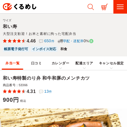
ワイズ
和い寿
大型注文歓迎！お米と素材に拘った宅配弁当
4.46
650
0
早配・遅配率
%
件
帳票電子発行可
インボイス対応
和食
弁当一覧
口コミ
カレンダー
配達エリア
キャンセル規定
和い寿特製のり弁 和牛和豚のメンチカツ
商品番号：53366
4.31
13
件
900円
税込