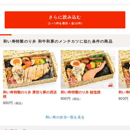
さらに読み込む
（1～
5
件を表示 / 全13件）
和い寿特製のり弁 和牛和豚のメンチカツに似た条件の商品
和い寿特製のり弁 厚切り豚の西京
和い寿特製のり弁 鮭塩焼
和い寿
焼
900円
900円
（税込）
900円
（税込）
和い寿の弁当一覧を見る