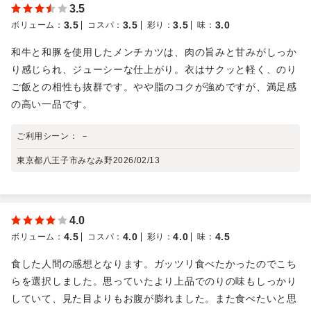
3.5
3.5
3.5
3.5
3.0
ボリューム
：
コスパ
：
彩り
：
味
：
和牛と和豚を使用したメンチカツは、肉の旨みと甘みがしっか
り感じられ、ジューシーな仕上がり。衣はサクッと軽く、のり
ご飯との相性も抜群です。やや脂のコクが強めですが、満足感
の高い一品です。
ご利用シーン：
－
東京都八王子市みなみ野
2026/02/13
4.0
4.5
4.0
4.0
4.5
ボリューム
：
コスパ
：
彩り
：
味
：
食した人間の感想となります。ガッツリ食べたかったのでこち
らを選択しました。思っていたより上品でのりの味もしっかり
していて、見た目よりもお腹が膨れました。また食べたいと思