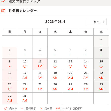
注文の前にチェック
営業日カレンダー
2026年08月
次へ
日
月
火
水
木
金
土
1
－
2
3
4
5
6
7
8
－
－
－
－
－
－
－
9
10
11
12
13
14
15
－
◯
AM
◯
◯
◯
◯
16
17
18
19
20
21
22
－
AM
AM
AM
AM
AM
AM
23
24
25
26
27
28
29
◯
AM
AM
AM
AM
AM
AM
30
31
AM
AM
◯
：受付中
－
：受付終了
休
：定休日
AM
：14:00まで配達可