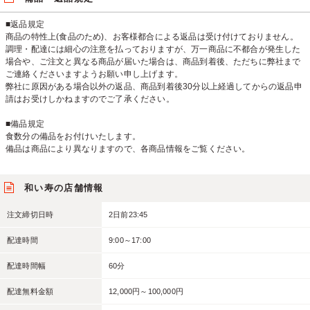
■返品規定
商品の特性上(食品のため)、お客様都合による返品は受け付けておりません。
調理・配達には細心の注意を払っておりますが、万一商品に不都合が発生した
場合や、ご注文と異なる商品が届いた場合は、商品到着後、ただちに弊社まで
ご連絡くださいますようお願い申し上げます。
弊社に原因がある場合以外の返品、商品到着後30分以上経過してからの返品申
請はお受けしかねますのでご了承ください。
■備品規定
食数分の備品をお付けいたします。
備品は商品により異なりますので、各商品情報をご覧ください。
和い寿の店舗情報
注文締切日時
2日前23:45
配達時間
9:00～17:00
配達時間幅
60分
配達無料金額
12,000円～100,000円