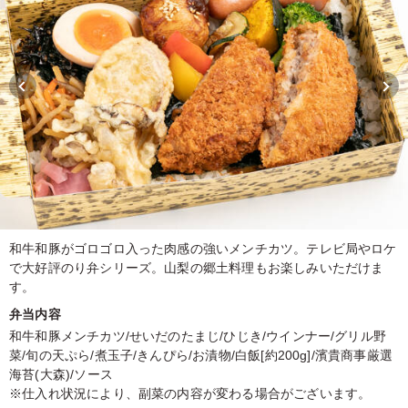
和牛和豚がゴロゴロ入った肉感の強いメンチカツ。テレビ局やロケ
で大好評のり弁シリーズ。山梨の郷土料理もお楽しみいただけま
す。
弁当内容
和牛和豚メンチカツ/せいだのたまじ/ひじき/ウインナー/グリル野
菜/旬の天ぷら/煮玉子/きんぴら/お漬物/白飯[約200g]/濱貴商事厳選
海苔(大森)/ソース
※仕入れ状況により、副菜の内容が変わる場合がございます。