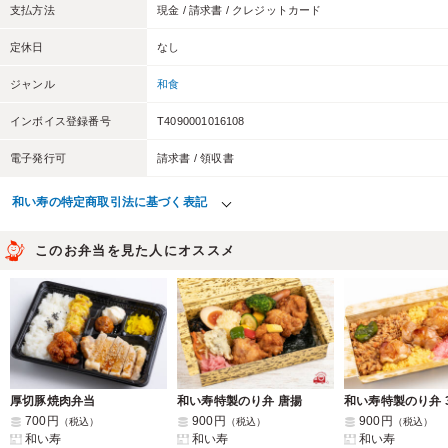
支払方法
現金 / 請求書 / クレジットカード
定休日
なし
ジャンル
和食
インボイス登録番号
T4090001016108
電子発行可
請求書 / 領収書
和い寿の特定商取引法に基づく表記
このお弁当を見た人にオススメ
厚切豚焼肉弁当
和い寿特製のり弁 唐揚
700円
900円
900円
（税込）
（税込）
（税込）
和い寿
和い寿
和い寿