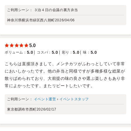
ご利用シーン：
３泊４日の会議の裏方弁当
神奈川県横浜市緑区西八朔町
2026/04/06
5.0
5.0
5.0
5.0
5.0
ボリューム
：
コスパ
：
彩り
：
味
：
こちらは直接頂きまして、メンチカツがふわっとしていて非常
においしかったです。他の弁当と同様ですが多種多様な総菜が
散りばめられており、大前提の味の良さや選ぶ楽しさもあり非
常によかったです。またリピートしたいです。
ご利用シーン：
イベント運営
›
イベントスタッフ
東京都調布市西町
2026/02/17