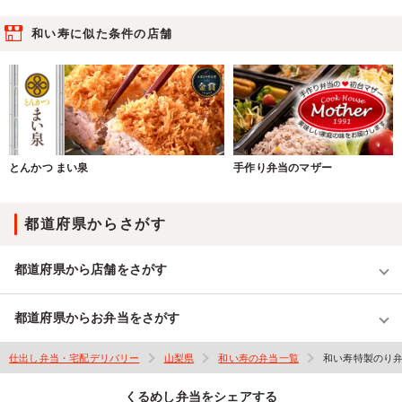
和い寿に似た条件の店舗
とんかつ まい泉
手作り弁当のマザー
都道府県からさがす
都道府県から店舗をさがす
都道府県からお弁当をさがす
仕出し弁当・宅配デリバリー
山梨県
和い寿の弁当一覧
和い寿特製のり弁
くるめし弁当をシェアする