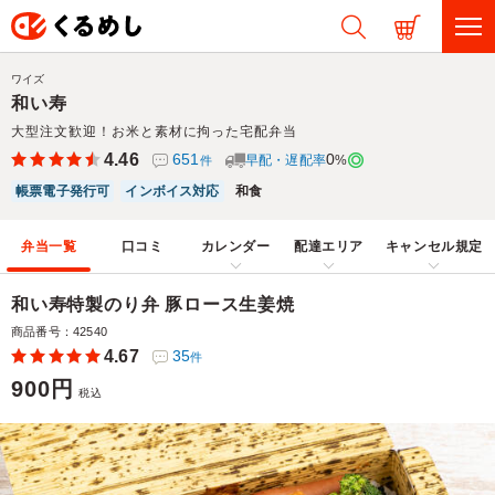
ワイズ
和い寿
大型注文歓迎！お米と素材に拘った宅配弁当
4.46
651
0
早配・遅配率
%
件
帳票電子発行可
インボイス対応
和食
弁当一覧
口コミ
カレンダー
配達エリア
キャンセル規定
和い寿特製のり弁 豚ロース生姜焼
商品番号：42540
4.67
35
件
900円
税込