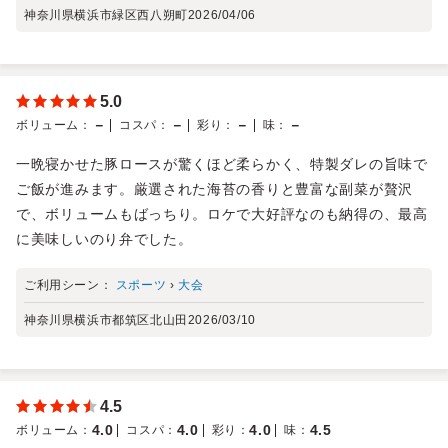
神奈川県横浜市緑区西八朔町
2026/04/06
5.0
－
－
－
－
ボリューム
：
コスパ
：
彩り
：
味
：
一晩寝かせた豚ロースが驚くほど柔らかく、特製ダレの旨味で
ご飯が進みます。厳選された海苔の香りと豊富な副菜が贅沢
で、ボリュームもばっちり。ロケで大好評なのも納得の、最高
に美味しいのり弁でした。
ご利用シーン：
スポーツ
›
大会
神奈川県横浜市都筑区北山田
2026/03/10
4.5
4.0
4.0
4.0
4.5
ボリューム
：
コスパ
：
彩り
：
味
：