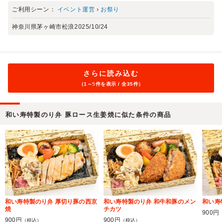
ご利用シーン：
イベント運営
›
お祭り
神奈川県茅ヶ崎市松浪
2025/10/24
さらに読み込む
（1～
5
件を表示 / 全35件）
和い寿特製のり弁 豚ロース生姜焼に似た条件の商品
和い寿特製のり弁 厚切り豚の西京
和い寿特製のり弁 和牛和豚のメン
和い寿
焼
チカツ
900円
900円
900円
（税込）
（税込）