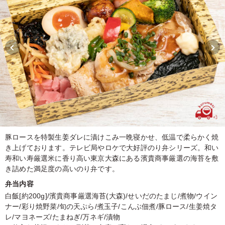
豚ロースを特製生姜ダレに漬けこみ一晩寝かせ、低温で柔らかく焼
き上げております。テレビ局やロケで大好評のり弁シリーズ。和い
寿和い寿厳選米に香り高い東京大森にある濱貴商事厳選の海苔を敷
き詰めた満足度の高いのり弁です。
弁当内容
白飯[約200g]/濱貴商事厳選海苔(大森)/せいだのたまじ/煮物/ウイン
ナー/彩り焼野菜/旬の天ぷら/煮玉子/こんぶ佃煮/豚ロース/生姜焼タ
レ/マヨネーズ/たまねぎ/万ネギ/漬物