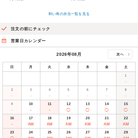
和い寿の弁当一覧を見る
注文の前にチェック
営業日カレンダー
2026年08月
次へ
日
月
火
水
木
金
土
1
－
2
3
4
5
6
7
8
－
－
－
－
－
－
－
9
10
11
12
13
14
15
－
－
－
◯
◯
◯
◯
16
17
18
19
20
21
22
－
AM
AM
AM
AM
AM
AM
23
24
25
26
27
28
29