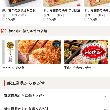
鶏天甘辛の炊き込みご飯弁当
和い寿特製のり弁 ブリ照焼
和い寿特製のり弁 
1,000円
900円
900円
（税込）
（税込）
（税込）
和い寿
和い寿
和い寿
和い寿に似た条件の店舗
とんかつ まい泉
手作り弁当のマザー
都道府県からさがす
都道府県から店舗をさがす
都道府県からお弁当をさがす