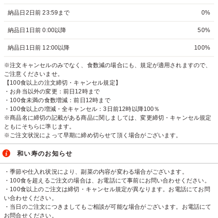
納品日2日前 23:59まで
0%
納品日1日前 0:00以降
50%
納品日1日前 12:00以降
100%
※注文キャンセルのみでなく、食数減の場合にも、規定が適用されますので、
ご注意くださいませ。
【100食以上の注文締切・キャンセル規定】
・お弁当以外の変更：前日12時まで
・100食未満の食数増減：前日12時まで
・100食以上の増減・全キャンセル：3日前12時以降100％
※商品名に締切の記載がある商品に関しましては、変更締切・キャンセル規定
ともにそちらに準じます。
※ご注文状況によって早期に締め切らせて頂く場合がございます。
和い寿のお知らせ
・季節や仕入れ状況により、副菜の内容が変わる場合がございます。
・100食を超えるご注文の場合は、お電話にて事前にお問い合わせください。
・100食以上のご注文は締切・キャンセル規定が異なります。お電話にてお問
い合わせください。
・当日のご注文につきましてもご相談が可能な場合がございます。お電話にて
お問合せください。