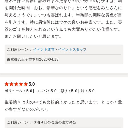
経木っぽい容器に詰め込まれた彩りの良い数々のおかずは、箱
を開けた瞬間「おお、豪華なのり弁」という感想をみなさんに
与えるようです。いつも喜ばれます。半熟卵の濃厚な黄色が目
を引きます。特に男性陣にはウケの良いお弁当です。また、容
器のゴミを抑えられるという点でも大変ありがたい仕様です。
またお願いしたいと思います。
ご利用シーン：
イベント運営
›
イベントスタッフ
東京都八王子市本町
2026/04/18
5.0
5.0
5.0
5.0
5.0
ボリューム
：
コスパ
：
彩り
：
味
：
生姜焼きは肉の中でも比較的よかったと思います。とにかく量
が多すぎないのがいい。
ご利用シーン：
３泊４日の会議の裏方弁当