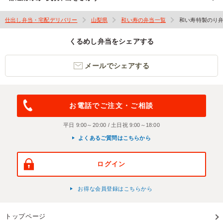
仕出し弁当・宅配デリバリー
山梨県
和い寿の弁当一覧
和い寿特製のり弁
くるめし弁当をシェアする
メールでシェアする
お電話でご注文・ご相談
平日 9:00～20:00 / 土日祝 9:00～18:00
よくあるご質問はこちらから
ログイン
お得な会員登録はこちらから
トップページ