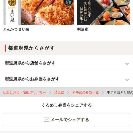
とんかつ まい泉
明治座
都道府県からさがす
都道府県から店舗をさがす
都道府県からお弁当をさがす
仕出し弁当・宅配デリバリー
埼玉県
和亭武の弁当一覧
牛すき焼きと鶏
くるめし弁当をシェアする
メールでシェアする