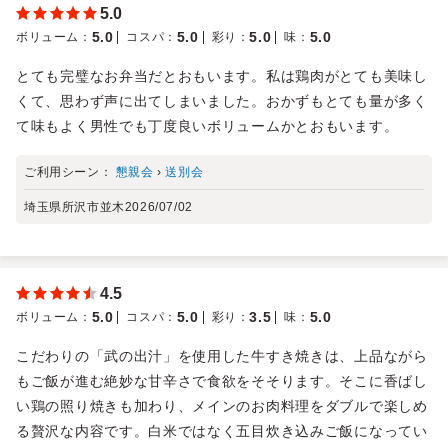
5.0
5.0
5.0
5.0
5.0
ボリューム
：
コスパ
：
彩り
：
味
：
とても完璧なお弁当だとおもいます。私は鶏肉がとても美味し
くて、思わず声に出てしまいました。おかずもとても量が多く
て味もよく男性でも丁度良いボリュームかとおもいます。
ご利用シーン：
懇親会
›
送別会
埼玉県所沢市並木
2026/07/02
4.5
5.0
5.0
3.5
5.0
ボリューム
：
コスパ
：
彩り
：
味
：
こだわりの「武の出汁」を使用した牛すき焼きは、上品ながら
もご飯が進む絶妙な甘辛さで食欲をそそります。そこに香ばし
い鶏の照り焼きも加わり、メインのお肉料理をダブルで楽しめ
る贅沢な内容です。白米ではなく五目炊き込みご飯になってい