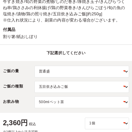
牛すき焼き/旬の野菜の煮物/しのだ巻き/厚焼き玉子/きんぴらつく
ね串/鶏ささみの利休揚げ/鶏の野菜巻き/きんぴらごぼう/旬の魚の
塩焼き/漬物/鶏の照り焼き/五目炊き込みご飯[約250g]
※仕入れ状況により、副菜の内容が変わる場合がございます。
付属品
割り箸/紙おしぼり
下記選択してください
ご飯の量
ご飯の種類
お飲み物
2,360円
税込
※1個以上から注文可能