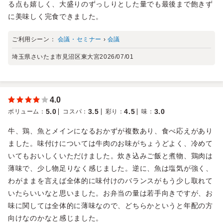
る点も嬉しく、大盛りのずっしりとした量でも最後まで飽きず
に美味しく完食できました。
ご利用シーン：
会議・セミナー
›
会議
埼玉県さいたま市見沼区東大宮
2026/07/01
4.0
5.0
3.5
4.5
3.0
ボリューム
：
コスパ
：
彩り
：
味
：
牛、鶏、魚とメインになるおかずが複数あり、食べ応えがあり
ました。味付けについては牛肉のお味がちょうどよく、冷めて
いてもおいしくいただけました。炊き込みご飯と煮物、鶏肉は
薄味で、少し物足りなく感じました。逆に、魚は塩気が強く、
わがままを言えば全体的に味付けのバランスがもう少し取れて
いたらいいなと思いました。お弁当の量は若手向きですが、お
味に関しては全体的に薄味なので、どちらかというと年配の方
向けなのかなと感じました。