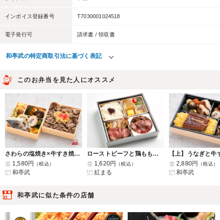
インボイス登録番号
T7030001024518
電子発行可
請求書 / 領収書
和亭武の特定商取引法に基づく表記
このお弁当を見た人にオススメ
さわらの塩焼き×牛すき焼きご飯二段膳
ローストビーフと鶏もも直火焼き×肉まぶし御膳
1,580円
1,620円
2,880円
（税込）
（税込）
（税込）
和亭武
紅まる
和亭武
和亭武に似た条件の店舗