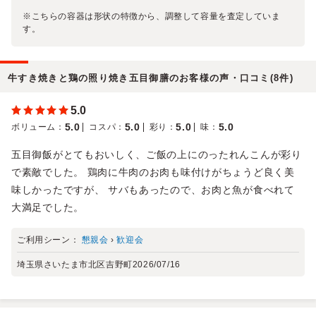
※こちらの容器は形状の特徴から、調整して容量を査定していま
す。
牛すき焼きと鶏の照り焼き五目御膳のお客様の声・口コミ(8件)
5.0
5.0
5.0
5.0
5.0
ボリューム
：
コスパ
：
彩り
：
味
：
五目御飯がとてもおいしく、ご飯の上にのったれんこんが彩り
で素敵でした。 鶏肉に牛肉のお肉も味付けがちょうど良く美
味しかったですが、 サバもあったので、お肉と魚が食べれて
大満足でした。
ご利用シーン：
懇親会
›
歓迎会
埼玉県さいたま市北区吉野町
2026/07/16