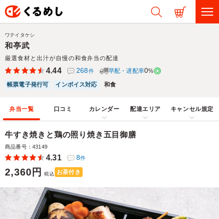
ワテイタケシ
和亭武
厳選食材と出汁が自慢の和食弁当の配達
4.44
268
0
早配・遅配率
%
件
帳票電子発行可
インボイス対応
和食
弁当一覧
口コミ
カレンダー
配達エリア
キャンセル規定
牛すき焼きと鶏の照り焼き五目御膳
商品番号：43149
4.31
8
件
2,360円
お茶付き
税込