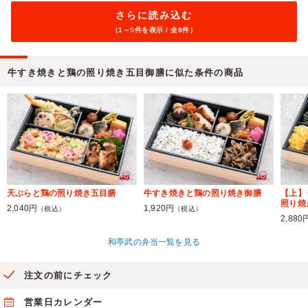
さらに読み込む
（1～
5
件を表示 / 全8件）
牛すき焼きと鶏の照り焼き五目御膳に似た条件の商品
天ぷらと鶏の照り焼き五目膳
牛すき焼きと鶏の照り焼き御膳
【上】
照り焼
2,040円
1,920円
（税込）
（税込）
2,880
和亭武の弁当一覧を見る
注文の前にチェック
営業日カレンダー