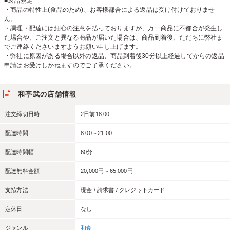
■返品規定
・商品の特性上(食品のため)、お客様都合による返品は受け付けておりませ
ん。
・調理・配達には細心の注意を払っておりますが、万一商品に不都合が発生し
た場合や、ご注文と異なる商品が届いた場合は、商品到着後、ただちに弊社ま
でご連絡くださいますようお願い申し上げます。
・弊社に原因がある場合以外の返品、商品到着後30分以上経過してからの返品
申請はお受けしかねますのでご了承ください。
和亭武の店舗情報
注文締切日時
2日前18:00
配達時間
8:00～21:00
配達時間幅
60分
配達無料金額
20,000円～65,000円
支払方法
現金 / 請求書 / クレジットカード
定休日
なし
ジャンル
和食