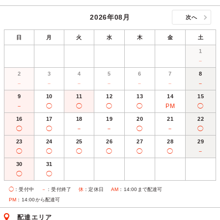
2026年08月
次へ
日
月
火
水
木
金
土
1
－
2
3
4
5
6
7
8
－
－
－
－
－
－
－
9
10
11
12
13
14
15
－
◯
◯
◯
◯
PM
◯
16
17
18
19
20
21
22
◯
◯
－
－
◯
－
◯
23
24
25
26
27
28
29
◯
◯
◯
◯
◯
◯
－
30
31
◯
◯
◯
：受付中
－
：受付終了
休
：定休日
AM
：14:00まで配達可
PM
：14:00から配達可
配達エリア