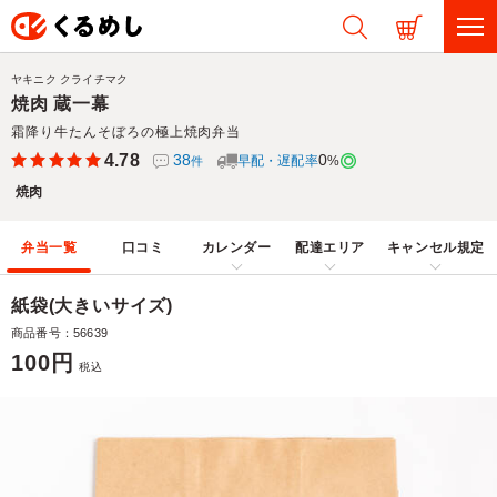
ヤキニク クライチマク
焼肉 蔵一幕
霜降り牛たんそぼろの極上焼肉弁当
4.78
38
0
早配・遅配率
%
件
焼肉
弁当一覧
口コミ
カレンダー
配達エリア
キャンセル規定
紙袋(大きいサイズ)
商品番号：56639
100円
税込