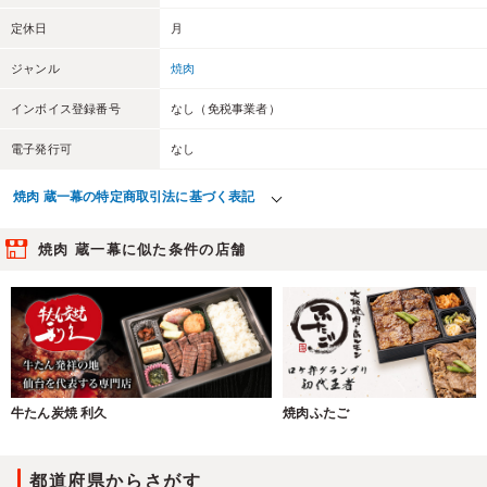
定休日
月
ジャンル
焼肉
インボイス登録番号
なし（免税事業者）
電子発行可
なし
焼肉 蔵一幕の特定商取引法に基づく表記
焼肉 蔵一幕に似た条件の店舗
牛たん炭焼 利久
焼肉ふたご
都道府県からさがす