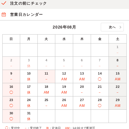
注文の前にチェック
営業日カレンダー
2026年08月
次へ
日
月
火
水
木
金
土
1
－
2
3
4
5
6
7
8
－
休
－
－
－
－
－
9
10
11
12
13
14
15
－
休
－
AM
AM
◯
AM
16
17
18
19
20
21
22
◯
休
AM
AM
－
－
－
23
24
25
26
27
28
29
◯
休
－
AM
AM
◯
AM
30
31
◯
休
◯
：受付中
－
：受付終了
休
：定休日
AM
：14:00まで配達可