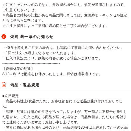
※注文キャンセルのみでなく、食数減の場合にも、規定が適用されますので、
ご注意くださいませ。
※商品名に締切の記載がある商品に関しましては、変更締切・キャンセル規定
ともにそちらに準じます。
※ご注文状況によって早期に締め切らせて頂く場合がございます。
焼肉 蔵一幕のお知らせ
・40食を超えるご注文の場合は、お電話にて事前にお問い合わせください。
・1回の注文で4種までとさせていただきます。
・仕入れ状況により、副菜の内容が変わる場合がございます。
-----------------------------------------------
【夏季休業の配達】
8/13～8/16は配達をお休みいたします。締切は通常通りです。
備品・返品規定
■返品規定
・商品の特性上(食品のため)、お客様都合による返品は受け付けておりませ
ん。
・調理・配達には細心の注意を払っておりますが、万一商品に不都合が発生し
た場合や、ご注文と異なる商品が届いた場合は、商品到着後、ただちに弊社ま
でご連絡くださいますようお願い申し上げます。
・弊社に原因がある場合以外の返品、商品到着後30分以上経過してからの返品