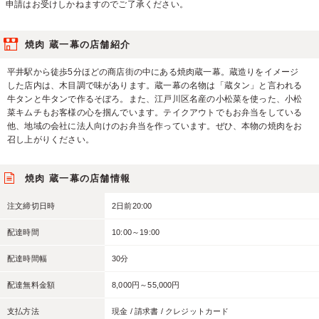
申請はお受けしかねますのでご了承ください。
焼肉 蔵一幕の店舗紹介
平井駅から徒歩5分ほどの商店街の中にある焼肉蔵一幕。蔵造りをイメージ
した店内は、木目調で味があります。蔵一幕の名物は「蔵タン」と言われる
牛タンと牛タンで作るそぼろ。また、江戸川区名産の小松菜を使った、小松
菜キムチもお客様の心を掴んでいます。テイクアウトでもお弁当をしている
他、地域の会社に法人向けのお弁当を作っています。ぜひ、本物の焼肉をお
召し上がりください。
焼肉 蔵一幕の店舗情報
注文締切日時
2日前20:00
配達時間
10:00～19:00
配達時間幅
30分
配達無料金額
8,000円～55,000円
支払方法
現金 / 請求書 / クレジットカード