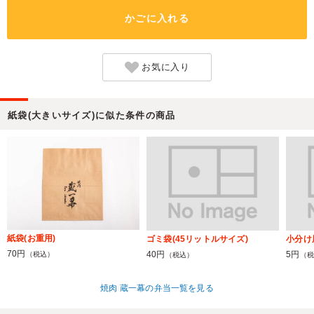
かごに入れる
お気に入り
紙袋(大きいサイズ)に似た条件の商品
紙袋(お重用)
ゴミ袋(45リットルサイズ)
小分け
70円
40円
5円
（税込）
（税込）
（税
焼肉 蔵一幕の弁当一覧を見る