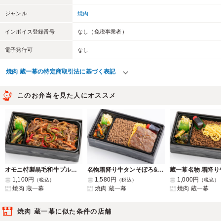
ジャンル
焼肉
インボイス登録番号
なし（免税事業者）
電子発行可
なし
焼肉 蔵一幕の特定商取引法に基づく表記
このお弁当を見た人にオススメ
オモニ特製黒毛和牛プルコギお重
名物霜降り牛タンそぼろ&特選上ロースお重
1,100円
1,580円
1,000円
（税込）
（税込）
（税込）
焼肉 蔵一幕
焼肉 蔵一幕
焼肉 蔵一幕
焼肉 蔵一幕に似た条件の店舗