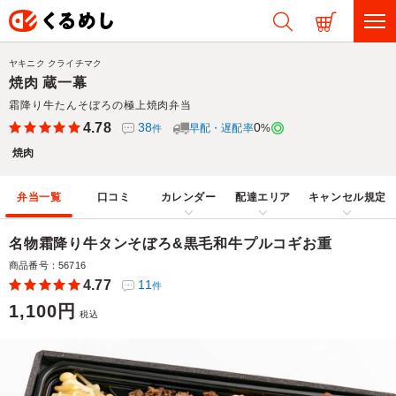
ヤキニク クライチマク
焼肉 蔵一幕
霜降り牛たんそぼろの極上焼肉弁当
4.78
38
0
早配・遅配率
%
件
焼肉
弁当一覧
口コミ
カレンダー
配達エリア
キャンセル規定
名物霜降り牛タンそぼろ&黒毛和牛プルコギお重
商品番号：56716
4.77
11
件
1,100円
税込