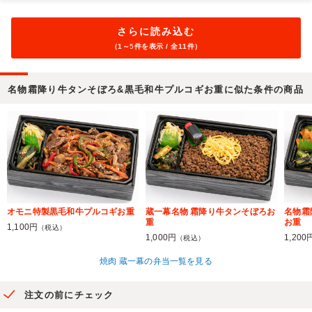
さらに読み込む
（1～
5
件を表示 / 全11件）
名物霜降り牛タンそぼろ&黒毛和牛プルコギお重に似た条件の商品
オモニ特製黒毛和牛プルコギお重
蔵一幕名物 霜降り牛タンそぼろお
名物霜
重
お重
1,100円
（税込）
1,000円
1,200
（税込）
焼肉 蔵一幕の弁当一覧を見る
注文の前にチェック