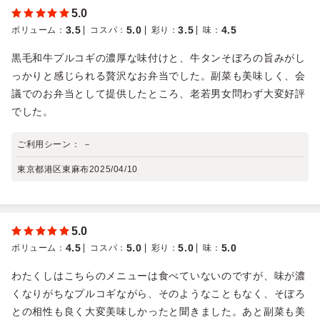
5.0
3.5
5.0
3.5
4.5
ボリューム
：
コスパ
：
彩り
：
味
：
黒毛和牛プルコギの濃厚な味付けと、牛タンそぼろの旨みがし
っかりと感じられる贅沢なお弁当でした。副菜も美味しく、会
議でのお弁当として提供したところ、老若男女問わず大変好評
でした。
ご利用シーン：
－
東京都港区東麻布
2025/04/10
5.0
4.5
5.0
5.0
5.0
ボリューム
：
コスパ
：
彩り
：
味
：
わたくしはこちらのメニューは食べていないのですが、味が濃
くなりがちなプルコギながら、そのようなこともなく、そぼろ
との相性も良く大変美味しかったと聞きました。あと副菜も美