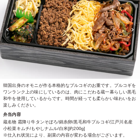
韓国出身のオモニが作る本格的なプルコギのお重です。プルコギを
ワンランク上の味にしているのは、肉にこだわる蔵一幕らしい黒毛
和牛を使用しているからです。時間が経っても柔らかい味わいをお
楽しみください。
弁当内容
蔵名物 霜降り牛タンそぼろ/錦糸卵/黒毛和牛プルコギ/江戸川名産
小松菜キムチ/もやしナムル/白米[約200g]
※仕入れ状況により、副菜の内容が変わる場合がございます。