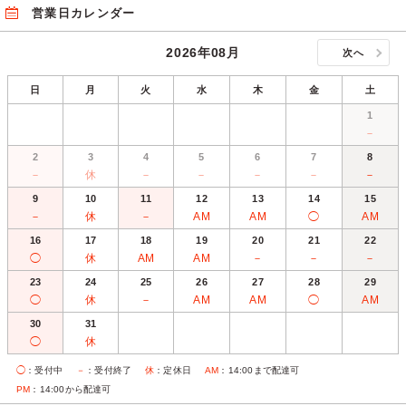
営業日カレンダー
2026年08月
次へ
日
月
火
水
木
金
土
1
－
2
3
4
5
6
7
8
－
休
－
－
－
－
－
9
10
11
12
13
14
15
－
休
－
AM
AM
◯
AM
16
17
18
19
20
21
22
◯
休
AM
AM
－
－
－
23
24
25
26
27
28
29
◯
休
－
AM
AM
◯
AM
30
31
◯
休
◯
：受付中
－
：受付終了
休
：定休日
AM
：14:00まで配達可
PM
：14:00から配達可