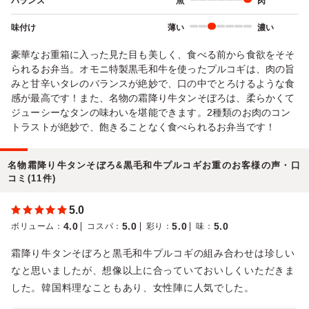
バランス
魚
肉
味付け
薄い
濃い
豪華なお重箱に入った見た目も美しく、食べる前から食欲をそそ
られるお弁当。オモニ特製黒毛和牛を使ったプルコギは、肉の旨
みと甘辛いタレのバランスが絶妙で、口の中でとろけるような食
感が最高です！また、名物の霜降り牛タンそぼろは、柔らかくて
ジューシーなタンの味わいを堪能できます。2種類のお肉のコン
トラストが絶妙で、飽きることなく食べられるお弁当です！
名物霜降り牛タンそぼろ&黒毛和牛プルコギお重のお客様の声・口
コミ(11件)
5.0
4.0
5.0
5.0
5.0
ボリューム
：
コスパ
：
彩り
：
味
：
霜降り牛タンそぼろと黒毛和牛プルコギの組み合わせは珍しい
なと思いましたが、想像以上に合っていておいしくいただきま
した。韓国料理なこともあり、女性陣に人気でした。