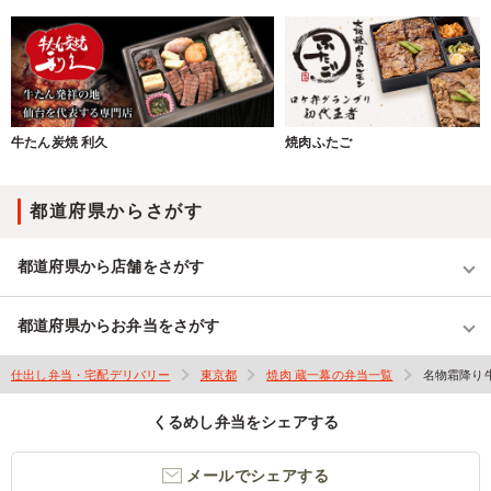
牛たん炭焼 利久
焼肉ふたご
都道府県からさがす
都道府県から店舗をさがす
都道府県からお弁当をさがす
仕出し弁当・宅配デリバリー
東京都
焼肉 蔵一幕の弁当一覧
名物霜降り
くるめし弁当をシェアする
メールでシェアする