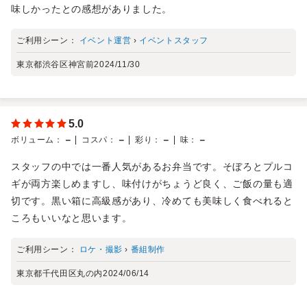
味しかったとの感想がありました。
ご利用シーン：
イベント運営
›
イベントスタッフ
東京都渋谷区神宮前
2024/11/30
5.0
－
－
－
－
ボリューム
：
コスパ
：
彩り
：
味
：
スタッフの中では一番人気があるお弁当です。そぼろとプルコ
ギが両方楽しめますし、味付けがちょうど良く、ご飯の量も適
切です。黒い箱に高級感があり、冷めても美味しく食べれると
ころもいいなと思います。
ご利用シーン：
ロケ・撮影
›
番組制作
東京都千代田区丸の内
2024/06/14