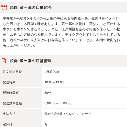
焼肉 蔵一幕の店舗紹介
平井駅から徒歩5分ほどの商店街の中にある焼肉蔵一幕。蔵造りをイメージ
した店内は、木目調で味があります。蔵一幕の名物は「蔵タン」と言われる
牛タンと牛タンで作るそぼろ。また、江戸川区名産の小松菜を使った、小松
菜キムチもお客様の心を掴んでいます。テイクアウトでもお弁当をしている
他、地域の会社に法人向けのお弁当を作っています。ぜひ、本物の焼肉をお
召し上がりください。
焼肉 蔵一幕の店舗情報
注文締切日時
2日前20:00
配達時間
10:00～19:00
配達時間幅
30分
配達無料金額
8,000円～55,000円
支払方法
現金 / 請求書 / クレジットカード
定休日
月