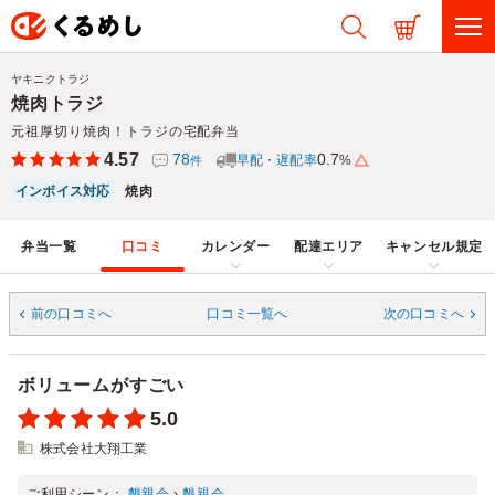
ヤキニクトラジ
焼肉トラジ
元祖厚切り焼肉！トラジの宅配弁当
4.57
78
0.7
早配・遅配率
%
件
インボイス対応
焼肉
弁当一覧
口コミ
カレンダー
配達エリア
キャンセル規定
前の口コミへ
口コミ一覧へ
次の口コミへ
ボリュームがすごい
5.0
株式会社大翔工業
ご利用シーン：
懇親会
›
懇親会