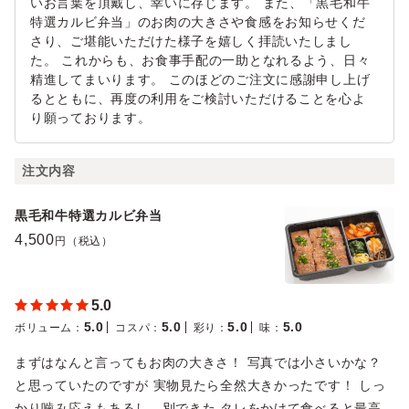
いお言葉を頂戴し、幸いに存じます。 また、「黒毛和牛
特選カルビ弁当」のお肉の大きさや食感をお知らせくだ
さり、ご堪能いただけた様子を嬉しく拝読いたしまし
た。 これからも、お食事手配の一助となれるよう、日々
精進してまいります。 このほどのご注文に感謝申し上げ
るとともに、再度の利用をご検討いただけることを心よ
り願っております。
注文内容
黒毛和牛特選カルビ弁当
4,500
円（税込）
5.0
5.0
5.0
5.0
5.0
ボリューム
：
コスパ
：
彩り
：
味
：
まずはなんと言ってもお肉の大きさ！ 写真では小さいかな？
と思っていたのですが 実物見たら全然大きかったです！ しっ
かり噛み応えもあるし、別できた タレをかけて食べると最高