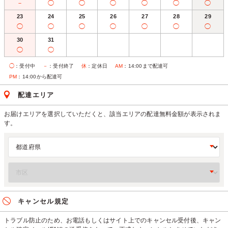
－
◯
◯
◯
◯
◯
◯
23
24
25
26
27
28
29
◯
◯
◯
◯
◯
◯
◯
30
31
◯
◯
◯
：受付中
－
：受付終了
休
：定休日
AM
：14:00まで配達可
PM
：14:00から配達可
配達エリア
お届けエリアを選択していただくと、該当エリアの配達無料金額が表示されま
す。
キャンセル規定
トラブル防止のため、お電話もしくはサイト上でのキャンセル受付後、キャン