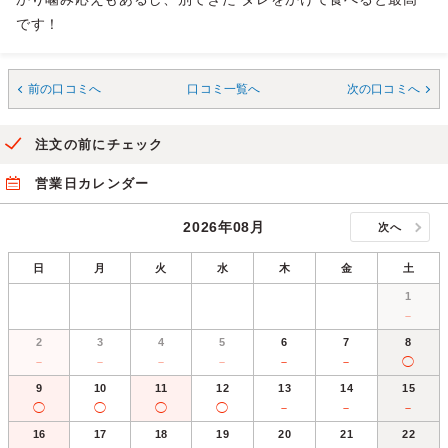
です！
前の口コミへ
口コミ一覧へ
次の口コミへ
注文の前にチェック
営業日カレンダー
2026年08月
次へ
日
月
火
水
木
金
土
1
－
2
3
4
5
6
7
8
－
－
－
－
－
－
◯
9
10
11
12
13
14
15
◯
◯
◯
◯
－
－
－
16
17
18
19
20
21
22