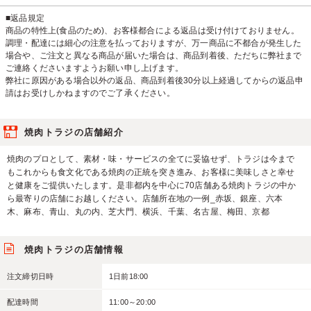
■返品規定
商品の特性上(食品のため)、お客様都合による返品は受け付けておりません。
調理・配達には細心の注意を払っておりますが、万一商品に不都合が発生した
場合や、ご注文と異なる商品が届いた場合は、商品到着後、ただちに弊社まで
ご連絡くださいますようお願い申し上げます。
弊社に原因がある場合以外の返品、商品到着後30分以上経過してからの返品申
請はお受けしかねますのでご了承ください。
焼肉トラジの店舗紹介
焼肉のプロとして、素材・味・サービスの全てに妥協せず、トラジは今まで
もこれからも食文化である焼肉の正統を突き進み、お客様に美味しさと幸せ
と健康をご提供いたします。是非都内を中心に70店舗ある焼肉トラジの中か
ら最寄りの店舗にお越しください。店舗所在地の一例_赤坂、銀座、六本
木、麻布、青山、丸の内、芝大門、横浜、千葉、名古屋、梅田、京都
焼肉トラジの店舗情報
注文締切日時
1日前18:00
配達時間
11:00～20:00