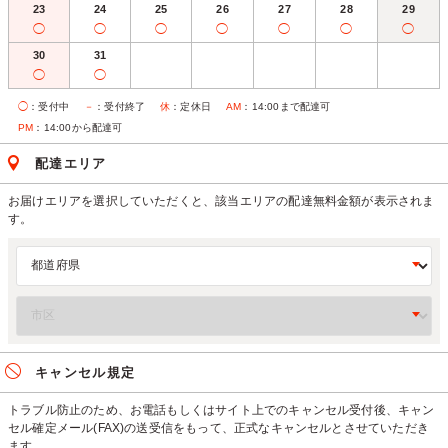
23
24
25
26
27
28
29
◯
◯
◯
◯
◯
◯
◯
30
31
◯
◯
◯
：受付中
－
：受付終了
休
：定休日
AM
：14:00まで配達可
PM
：14:00から配達可
配達エリア
お届けエリアを選択していただくと、該当エリアの配達無料金額が表示されま
す。
キャンセル規定
トラブル防止のため、お電話もしくはサイト上でのキャンセル受付後、キャン
セル確定メール(FAX)の送受信をもって、正式なキャンセルとさせていただき
ます。