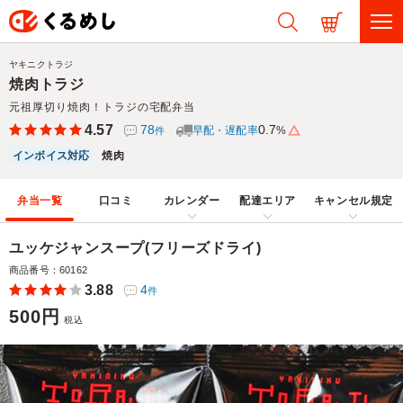
ヤキニクトラジ
焼肉トラジ
元祖厚切り焼肉！トラジの宅配弁当
4.57
78
0.7
早配・遅配率
%
件
インボイス対応
焼肉
弁当一覧
口コミ
カレンダー
配達エリア
キャンセル規定
ユッケジャンスープ(フリーズドライ)
商品番号：60162
3.88
4
件
500円
税込