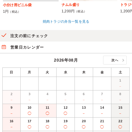
ナムル盛り
トラジ
小分け用ビニル袋
1,200円
1,200
1円
（税込）
（税込）
焼肉トラジの弁当一覧を見る
注文の前にチェック
営業日カレンダー
2026年08月
次へ
日
月
火
水
木
金
土
1
－
2
3
4
5
6
7
8
－
－
－
－
－
－
－
9
10
11
12
13
14
15
－
◯
◯
◯
－
－
－
16
17
18
19
20
21
22
－
◯
◯
◯
◯
◯
◯