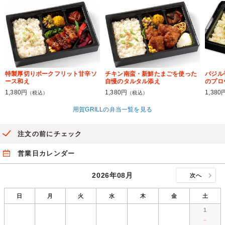
特製厚切りポークフリット甘辛ソ
チキン南蛮・新鮮たまごを使った
バジル
ース和え
自慢のタルタル添え
のプロ
1,380円
1,380円
1,380
（税込）
（税込）
用賀GRILLの弁当一覧を見る
注文の前にチェック
営業日カレンダー
2026年08月
次へ
日
月
火
水
木
金
土
1
－