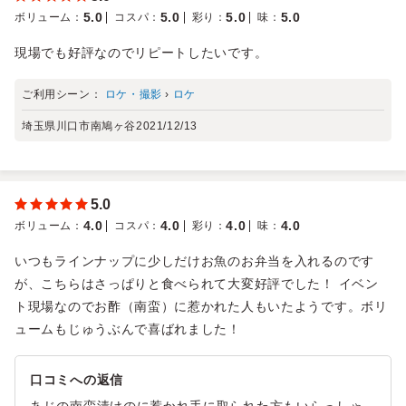
5.0
5.0
5.0
5.0
ボリューム
：
コスパ
：
彩り
：
味
：
現場でも好評なのでリピートしたいです。
ご利用シーン：
ロケ・撮影
›
ロケ
埼玉県川口市南鳩ヶ谷
2021/12/13
5.0
4.0
4.0
4.0
4.0
ボリューム
：
コスパ
：
彩り
：
味
：
いつもラインナップに少しだけお魚のお弁当を入れるのです
が、こちらはさっぱりと食べられて大変好評でした！ イベン
ト現場なのでお酢（南蛮）に惹かれた人もいたようです。ボリ
ュームもじゅうぶんで喜ばれました！
口コミへの返信
あじの南蛮漬けのに惹かれ手に取られた方もいらっしゃ