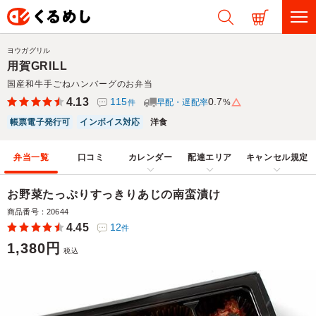
ヨウガグリル
用賀GRILL
国産和牛手ごねハンバーグのお弁当
4.13
115
0.7
早配・遅配率
%
件
帳票電子発行可
インボイス対応
洋食
弁当一覧
口コミ
カレンダー
配達エリア
キャンセル規定
お野菜たっぷりすっきりあじの南蛮漬け
商品番号：20644
4.45
12
件
1,380円
税込