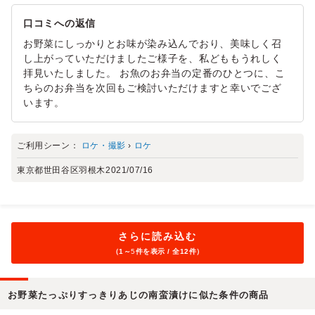
口コミへの返信
お野菜にしっかりとお味が染み込んでおり、美味しく召
し上がっていただけましたご様子を、私どももうれしく
拝見いたしました。 お魚のお弁当の定番のひとつに、こ
ちらのお弁当を次回もご検討いただけますと幸いでござ
います。
ご利用シーン：
ロケ・撮影
›
ロケ
東京都世田谷区羽根木
2021/07/16
さらに読み込む
（1～
5
件を表示 / 全12件）
お野菜たっぷりすっきりあじの南蛮漬けに似た条件の商品