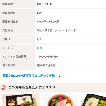
配達時間
8:00～19:00
配達時間幅
60分
配達無料金額
6,000円～57,000円
支払方法
現金 / 請求書 / クレジットカード
定休日
なし
ジャンル
洋食
インボイス登録番号
T7020001053550
電子発行可
請求書 / 領収書
用賀GRILLの特定商取引法に基づく表記
このお弁当を見た人にオススメ