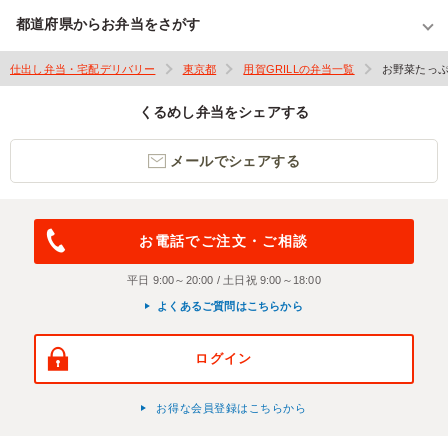
都道府県からお弁当をさがす
仕出し弁当・宅配デリバリー
東京都
用賀GRILLの弁当一覧
お野菜たっ
くるめし弁当をシェアする
メールでシェアする
お電話でご注文・ご相談
平日 9:00～20:00 / 土日祝 9:00～18:00
よくあるご質問はこちらから
ログイン
お得な会員登録はこちらから