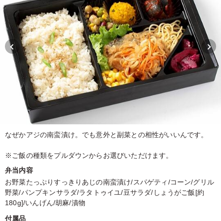
なぜかアジの南蛮漬け。でも意外と副菜との相性がいいんです。
※ご飯の種類をプルダウンからお選びいただけます。
弁当内容
お野菜たっぷりすっきりあじの南蛮漬け/スパゲティ/コーン/グリル
野菜/パンプキンサラダ/ラタトゥイユ/豆サラダ/しょうがご飯[約
180g]/いんげん/胡麻/漬物
付属品