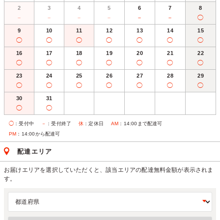
2
3
4
5
6
7
8
－
－
－
－
－
－
◯
9
10
11
12
13
14
15
◯
◯
◯
◯
◯
◯
◯
16
17
18
19
20
21
22
◯
◯
◯
◯
◯
◯
◯
23
24
25
26
27
28
29
◯
◯
◯
◯
◯
◯
◯
30
31
◯
◯
◯
：受付中
－
：受付終了
休
：定休日
AM
：14:00まで配達可
PM
：14:00から配達可
配達エリア
お届けエリアを選択していただくと、該当エリアの配達無料金額が表示されま
す。