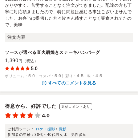
かりやすく、苦労することなく注文ができました。配達の方も丁
寧に対応頂きましたので、特に問題は感じる事はございませんで
した。お弁当は提供した方々皆さん残すことなく完食されてたの
で、美味...
注文内容
ソースが選べる直火網焼きステーキハンバーグ
1,390
円（税込）
5.0
5.0
5.0
4.5
4.5
ボリューム
：
コスパ
：
彩り
：
味
：
すべてのコメントを見る
得意から、好評でした
返信コメントあり
4.0
ご利用シーン：
ロケ・撮影
›
撮影
参加者の年齢：
30代～40代
男女比：
男性多め