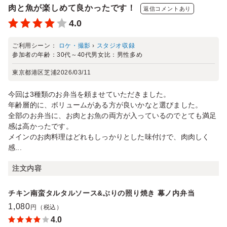
肉と魚が楽しめて良かったです！
返信コメントあり
4.0
ご利用シーン：
ロケ・撮影
›
スタジオ収録
参加者の年齢：
30代～40代
男女比：
男性多め
東京都港区芝浦
2026/03/11
今回は3種類のお弁当を頼ませていただきました。
年齢層的に、ボリュームがある方が良いかなと選びました。
全部のお弁当に、お肉とお魚の両方が入っているのでとても満足
感は高かったです。
メインのお肉料理はどれもしっかりとした味付けで、肉肉しく
感...
注文内容
チキン南蛮タルタルソース&ぶりの照り焼き 幕ノ内弁当
1,080
円（税込）
4.0