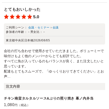
とてもおいしかった
5.0
ご利用シーン：
会議・セミナー
›
会議
参加者の年齢：
－
男女比：
－
東京都中央区日本橋
2026/08/05
会社の打ち合わせで使用させていただきました。ボリューミーで
味付けもよく他のメンバーからとても好評でした。
すべてに魚が入っているのもバランスが良く、また注文したいと
思っています。
配達もとてもスムーズで、「ゆっくりおりてきてください」とお
声...
注文内容
チキン南蛮タルタルソース&ぶりの照り焼き 幕ノ内弁当
1,080
円（税込）