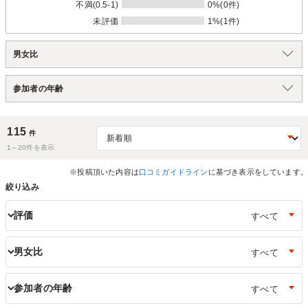
不満(0.5-1)
0%(0件)
未評価
1%(1件)
男女比
参加者の年齢
115
件
1～
20
件を表示
※投稿頂いた内容は
口コミガイドライン
に基づき表示をしています。
絞り込み
評価
男女比
参加者の年齢