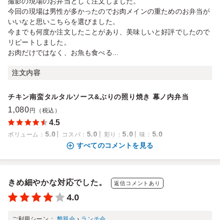
撮影の現場のお弁当として注文しました。
今回の現場は男性が多かったのでお肉メインの重ためのお弁当が
いいなと思いこちらを選びました。
今までも何度か注文したことがあり、美味しいと好評でしたので
リピートしました。
お肉だけではなく、お魚も食べる...
注文内容
チキン南蛮タルタルソース&ぶりの照り焼き 幕ノ内弁当
1,080
円（税込）
4.5
5.0
5.0
5.0
5.0
ボリューム
：
コスパ
：
彩り
：
味
：
すべてのコメントを見る
きめ細やかな対応でした。
返信コメントあり
4.0
ご利用シーン：
懇親会
›
ランチ会