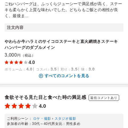
ごねハンバーグは、ふっくらジューシーで満足感が高く、ステー
キも柔らかく上質な味わいでした。どちらもご飯との相性が良
く、最後ま...
注文内容
やわらか牛ハラミのサイコロステーキと直火網焼きステーキ
ハンバーグのダブルメイン
3,000
円（税込）
4.0
4.0
3.5
3.5
3.0
ボリューム
：
コスパ
：
彩り
：
味
：
すべてのコメントを見る
食欲そそる見た目と食べた時の満足感
返信コメントあり
4.0
ご利用シーン：
ロケ・撮影
›
スタジオ撮影
参加者の年齢：
30代～40代
男女比：
男性多め