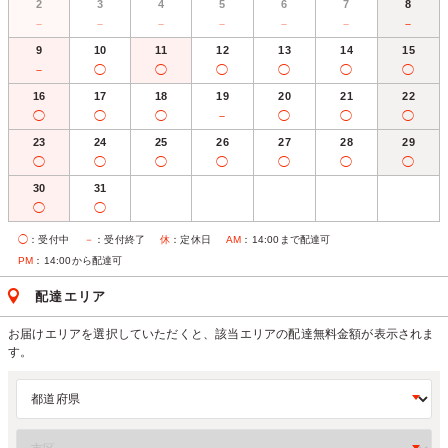
2
3
4
5
6
7
8
－
－
－
－
－
－
－
9
10
11
12
13
14
15
－
◯
◯
◯
◯
◯
◯
16
17
18
19
20
21
22
◯
◯
◯
－
◯
◯
◯
23
24
25
26
27
28
29
◯
◯
◯
◯
◯
◯
◯
30
31
◯
◯
◯
：受付中
－
：受付終了
休
：定休日
AM
：14:00まで配達可
PM
：14:00から配達可
配達エリア
お届けエリアを選択していただくと、該当エリアの配達無料金額が表示されま
す。