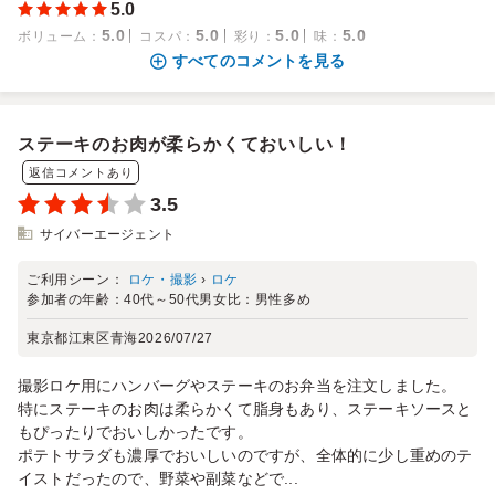
5.0
5.0
5.0
5.0
5.0
ボリューム
：
コスパ
：
彩り
：
味
：
すべてのコメントを見る
ステーキのお肉が柔らかくておいしい！
返信コメントあり
3.5
サイバーエージェント
ご利用シーン：
ロケ・撮影
›
ロケ
参加者の年齢：
40代～50代
男女比：
男性多め
東京都江東区青海
2026/07/27
撮影ロケ用にハンバーグやステーキのお弁当を注文しました。
特にステーキのお肉は柔らかくて脂身もあり、ステーキソースと
もぴったりでおいしかったです。
ポテトサラダも濃厚でおいしいのですが、全体的に少し重めのテ
イストだったので、野菜や副菜などで...