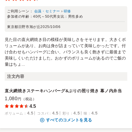
ご利用シーン：
会議・セミナー
›
研修
参加者の年齢：
40代～50代
男女比：
男性多め
東京都日野市旭が丘
2025/10/06
見た目の直火網焼き目の模様が美味しさをそそります。大きくボ
リュームがあり、お肉は身が詰まっていて美味しかったです。付
け合わせもハンバーグに合い、バランスも良く飽きずに最後まで
美味しくいただけました。おかずのボリュームがあるのでご飯の
量はちょ...
注文内容
直火網焼きステーキハンバーグ&ぶりの照り焼き 幕ノ内弁当
1,080
円（税込）
4.5
4.5
4.5
4.5
4.5
ボリューム
：
コスパ
：
彩り
：
味
：
すべてのコメントを見る