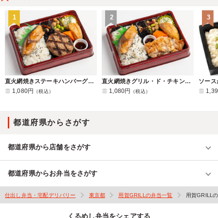
1
2
3
直火網焼きステーキハンバーグ&ぶりの照り焼き 幕ノ内弁当
直火網焼きグリル・ド・チキン&ぶりの照り焼き 幕ノ内弁当
1,080円
1,080円
1,3
（税込）
（税込）
都道府県からさがす
都道府県から店舗をさがす
都道府県からお弁当をさがす
仕出し弁当・宅配デリバリー
東京都
用賀GRILLの弁当一覧
用賀GRILL
くるめし弁当をシェアする