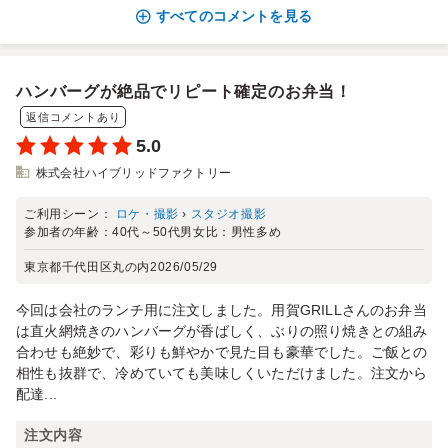
すべてのコメントを見る
ハンバーグが絶品でリピート確定のお弁当！
返信コメントあり
5.0
株式会社ハイブリッドファクトリー
ご利用シーン：
ロケ・撮影
›
スタジオ撮影
参加者の年齢：
40代～50代
男女比：
男性多め
東京都千代田区丸の内
2026/05/29
今回は会社のランチ用に注文しました。用賀GRILLさんのお弁当
は直火網焼きのハンバーグが香ばしく、ぶりの照り焼きとの組み
合わせも絶妙で、彩りも鮮やかで見た目も豪華でした。ご飯との
相性も抜群で、冷めていても美味しくいただけました。注文から
配達...
注文内容