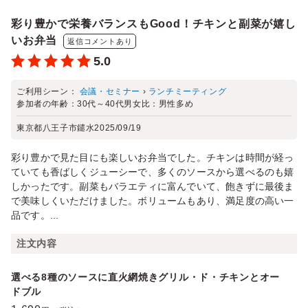
彩り豊かで栄養バランスもGood！チキンと副菜が嬉し
いお弁当
返信コメントあり
5.0
ご利用シーン：
会議・セミナー
›
ランチミーティング
参加者の年齢：
30代～40代
男女比：
男性多め
東京都八王子市鑓水
2025/09/19
彩り豊かで見た目にも楽しいお弁当でした。チキンは時間が経っ
ていても香ばしくジューシーで、多くのソースから選べるのも嬉
しかったです。副菜もバラエティに富んでいて、飽きずに最後ま
で美味しくいただけました。ボリュームもあり、満足度の高い一
品です。...
注文内容
選べる8種のソースに直火網焼きグリル・ド・チキンとオー
ドブル