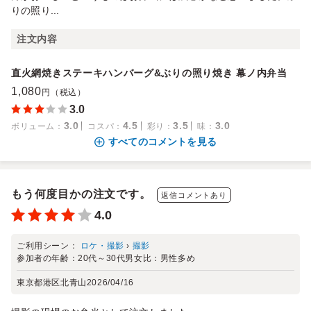
りの照り...
注文内容
直火網焼きステーキハンバーグ&ぶりの照り焼き 幕ノ内弁当
1,080
円（税込）
3.0
3.0
4.5
3.5
3.0
ボリューム
：
コスパ
：
彩り
：
味
：
すべてのコメントを見る
もう何度目かの注文です。
返信コメントあり
4.0
ご利用シーン：
ロケ・撮影
›
撮影
参加者の年齢：
20代～30代
男女比：
男性多め
東京都港区北青山
2026/04/16