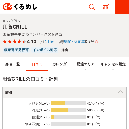
ヨウガグリル
用賀GRILL
国産和牛手ごねハンバーグのお弁当
4.13
115
0.7
早配・遅配率
%
件
帳票電子発行可
インボイス対応
洋食
弁当一覧
口コミ
カレンダー
配達エリア
キャンセル規定
用賀GRILLの口コミ・評判
評価
大満足(4.5-5)
41%(47件)
満足(3.5-4)
50%(58件)
普通(2.5-3)
8%(9件)
やや不満(1.5-2)
0%(0件)