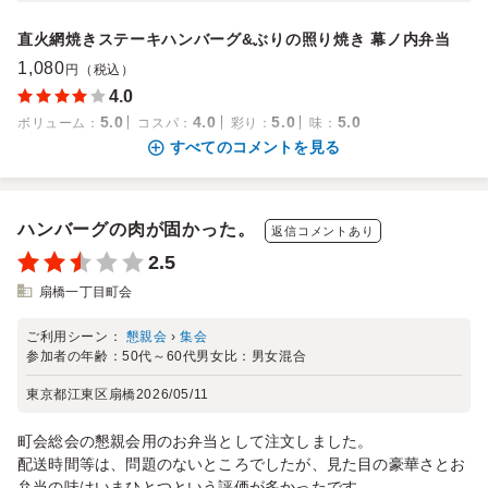
直火網焼きステーキハンバーグ&ぶりの照り焼き 幕ノ内弁当
1,080
円（税込）
4.0
5.0
4.0
5.0
5.0
ボリューム
：
コスパ
：
彩り
：
味
：
すべてのコメントを見る
ハンバーグの肉が固かった。
返信コメントあり
2.5
扇橋一丁目町会
ご利用シーン：
懇親会
›
集会
参加者の年齢：
50代～60代
男女比：
男女混合
東京都江東区扇橋
2026/05/11
町会総会の懇親会用のお弁当として注文しました。
配送時間等は、問題のないところでしたが、見た目の豪華さとお
弁当の味はいまひとつという評価が多かったです。