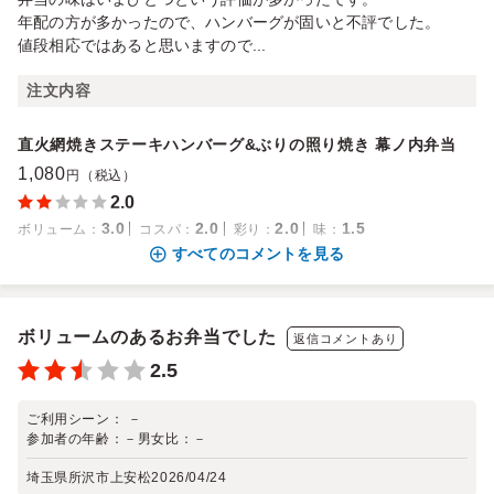
年配の方が多かったので、ハンバーグが固いと不評でした。
値段相応ではあると思いますので...
注文内容
直火網焼きステーキハンバーグ&ぶりの照り焼き 幕ノ内弁当
1,080
円（税込）
2.0
3.0
2.0
2.0
1.5
ボリューム
：
コスパ
：
彩り
：
味
：
すべてのコメントを見る
ボリュームのあるお弁当でした
返信コメントあり
2.5
ご利用シーン：
－
参加者の年齢：
－
男女比：
－
埼玉県所沢市上安松
2026/04/24