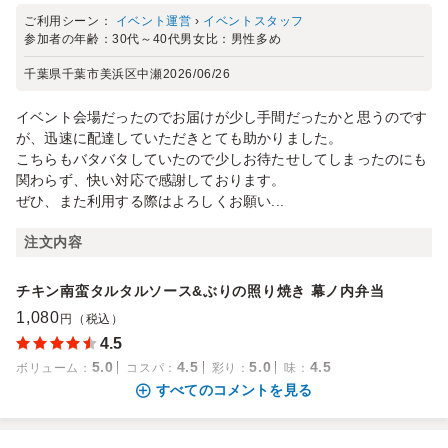
ご利用シーン：
イベント運営
›
イベントスタッフ
参加者の年齢：
30代～40代
男女比：
男性多め
千葉県千葉市美浜区中瀬
2026/06/26
イベント会場だったのでお届けが少し手間だったかと思うのです
が、迅速に配達していただきとても助かりました。
こちらもバタバタしていたので少しお待たせしてしまったのにも
関わらず、快い対応で感謝しております。
ぜひ、また利用する際はよろしくお願い...
注文内容
チキン南蛮タルタルソース&ぶりの照り焼き 幕ノ内弁当
1,080
円（税込）
4.5
5.0
4.5
5.0
4.5
ボリューム
：
コスパ
：
彩り
：
味
：
すべてのコメントを見る