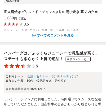
注文内容
直火網焼きグリル・ド・チキン&ぶりの照り焼き 幕ノ内弁当
1,080
円（税込）
3.5
4.0
4.0
3.5
3.5
ボリューム
：
コスパ
：
彩り
：
味
：
すべてのコメントを見る
ハンバーグは、ふっくらジューシーで満足感が高く、
ステーキも柔らかく上質で絶品！
返信コメントあり
3.5
ご利用シーン：
会議・セミナー
›
ランチミーティング
参加者の年齢：
30代～40代
男女比：
男性多め
東京都港区六本木
2025/12/15
ランチミーティングに利用しました。時間通りでスムーズな配達
をしていただきました。国産和牛の旨みがしっかり感じられる手