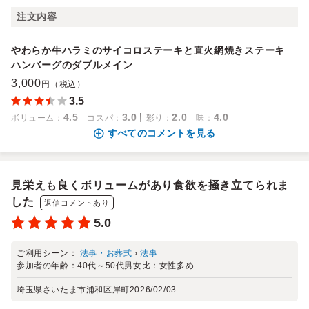
注文内容
やわらか牛ハラミのサイコロステーキと直火網焼きステーキ
ハンバーグのダブルメイン
3,000
円（税込）
3.5
4.5
3.0
2.0
4.0
ボリューム
：
コスパ
：
彩り
：
味
：
すべてのコメントを見る
見栄えも良くボリュームがあり食欲を掻き立てられま
した
返信コメントあり
5.0
ご利用シーン：
法事・お葬式
›
法事
参加者の年齢：
40代～50代
男女比：
女性多め
埼玉県さいたま市浦和区岸町
2026/02/03