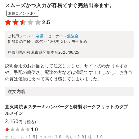
スムーズかつ入力が容易ですぐ完結出来ます。
返信コメントあり
2.5
ご利用シーン：
会議・セミナー
›
勉強会
参加者の年齢：
30代～40代
男女比：
男性多め
神奈川県相模原市緑区橋本台
2026/06/25
説明会用のお弁当として注文しました。サイトのわかりやすさ
や、手配の簡便さ、配達の方などは満足です！！しかし、お弁当
の質は値段に比べて高くは感じてしまいました。
注文内容
直火網焼きステーキハンバーグと特製ポークフリットのダブ
ルメイン
2,160
円（税込）
1.0
1.5
1.0
2.0
1.0
ボリューム
：
コスパ
：
彩り
：
味
：