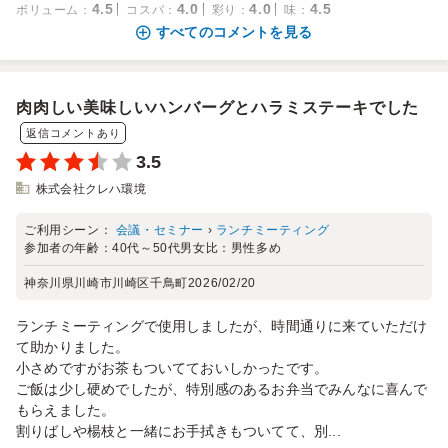
4.5
4.0
4.0
4.5
ボリューム
：
コスパ
：
彩り
：
味
：
すべてのコメントを見る
肉肉しい美味しいハンバーグとハラミステーキでした
返信コメントあり
3.5
株式会社クレハ環境
ご利用シーン：
会議・セミナー
›
ランチミーティング
参加者の年齢：
40代～50代
男女比：
男性多め
神奈川県川崎市川崎区千鳥町
2026/02/20
ランチミーティングで使用しましたが、時間通りに来ていただけ
て助かりました。
小さめですがお茶もついてておいしかったです。
ご飯は少し硬めでしたが、特別感のあるお弁当でみんなに喜んで
もらえました。
割りばしや楊枝と一緒にお手拭きもついてて、別...