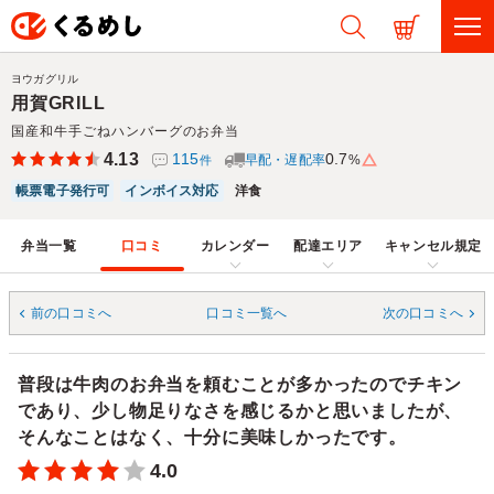
ヨウガグリル
用賀GRILL
国産和牛手ごねハンバーグのお弁当
4.13
115
0.7
早配・遅配率
%
件
帳票電子発行可
インボイス対応
洋食
弁当一覧
口コミ
カレンダー
配達エリア
キャンセル規定
前の口コミへ
口コミ一覧へ
次の口コミへ
普段は牛肉のお弁当を頼むことが多かったのでチキン
であり、少し物足りなさを感じるかと思いましたが、
そんなことはなく、十分に美味しかったです。
4.0