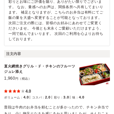
彩りとお味にご評価を賜り、ありがたい限りでございま
す。 なお、量感へのお声は、関係各所へ共有してまいり
ます。 補足となりますが、こちらのお弁当は有料にてご
飯の量を大盛へ変更することが可能となっております。
次回ご注文の際には、皆様のお好みにあわせてご変更く
ださいませ。 今後とも末永くご愛顧いただけますよう、
一同で励んでまいります。 次回のご利用を心よりお待ち
しております。
注文内容
直火網焼きグリル・ド・チキンのフルーツ
ジュレ添え
1,960
円（税込）
4.0
4.0
2.0
3.0
4.0
ボリューム
：
コスパ
：
彩り
：
味
：
普段は牛肉のお弁当を頼むことが多かったので、チキン弁当で
あり、少し物足りなさを感じるかと思いましたが、そんなこと