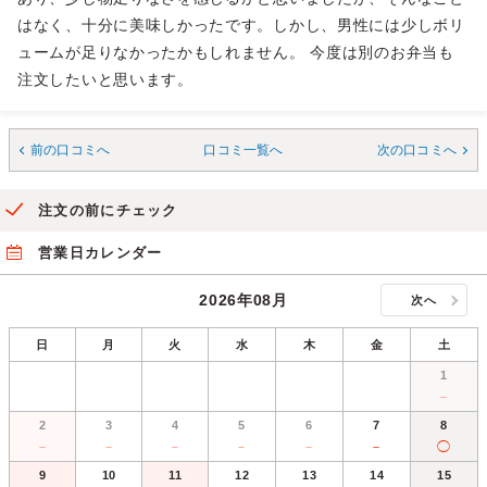
はなく、十分に美味しかったです。しかし、男性には少しボリ
ュームが足りなかったかもしれません。 今度は別のお弁当も
注文したいと思います。
前の口コミへ
口コミ一覧へ
次の口コミへ
注文の前にチェック
営業日カレンダー
2026年08月
次へ
日
月
火
水
木
金
土
1
－
2
3
4
5
6
7
8
－
－
－
－
－
－
◯
9
10
11
12
13
14
15