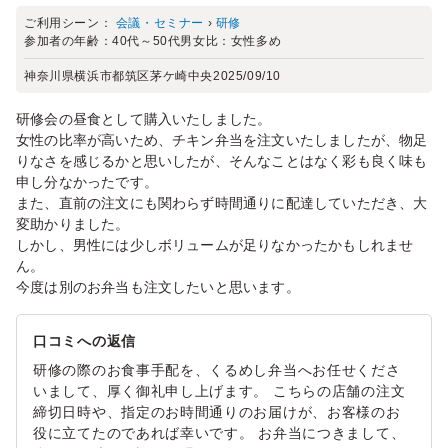
ご利用シーン：
会議・セミナー
›
研修
参加者の年齢：
40代～50代
男女比：
女性多め
神奈川県横浜市都筑区茅ケ崎中央
2025/09/10
研修会の昼食として購入いたしました。
女性の比率が高いため、チキン弁当を注文いたしましたが、物足
りなさを感じるかと思いしたが、そんなことはなく彩も良く味も
申し分なかったです。
また、直前の注文にも関わらず時間通りに配達していただき、大
変助かりました。
しかし、男性には少しボリュームが足りなかったかもしれませ
ん。
今度は別のお弁当も注文したいと思います。
口コミへの返信
研修の際のお食事手配を、くるめし弁当へお任せくださ
いまして、厚く御礼申し上げます。 こちらの店舗の注文
締切日時や、指定のお時間通りのお届けが、お客様のお
役に立てたのであれば幸いです。 お弁当につきまして、