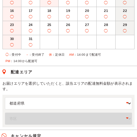
◯
◯
◯
◯
◯
◯
◯
16
17
18
19
20
21
22
◯
◯
◯
◯
◯
◯
◯
23
24
25
26
27
28
29
◯
◯
◯
◯
◯
◯
◯
30
31
◯
◯
◯
：受付中
－
：受付終了
休
：定休日
AM
：14:00まで配達可
PM
：14:00から配達可
配達エリア
お届けエリアを選択していただくと、該当エリアの配達無料金額が表示されま
す。
キャンセル規定