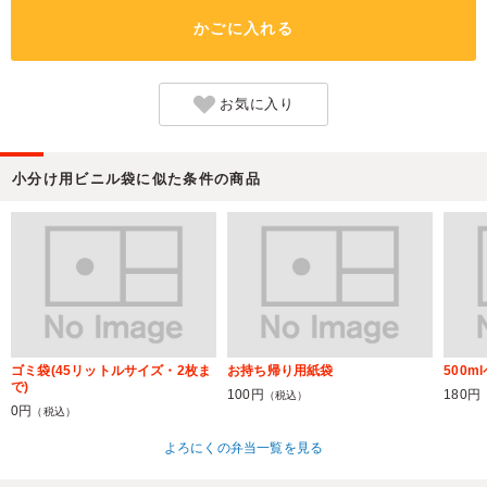
かごに入れる
お気に入り
小分け用ビニル袋に似た条件の商品
ゴミ袋(45リットルサイズ・2枚ま
お持ち帰り用紙袋
500
で)
100円
180円
（税込）
0円
（税込）
よろにくの弁当一覧を見る