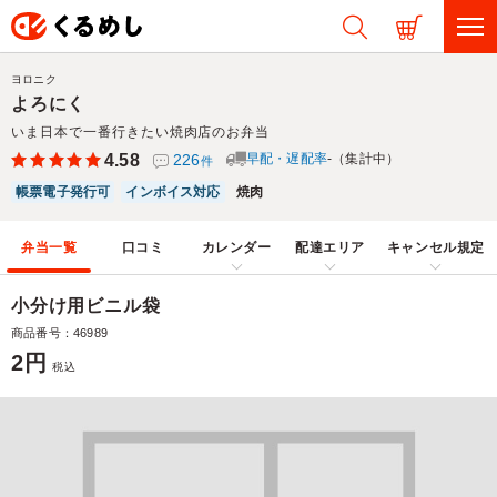
ヨロニク
よろにく
いま日本で一番行きたい焼肉店のお弁当
4.58
226
早配・遅配率
-（集計中）
件
帳票電子発行可
インボイス対応
焼肉
弁当一覧
口コミ
カレンダー
配達エリア
キャンセル規定
小分け用ビニル袋
商品番号：46989
2円
税込