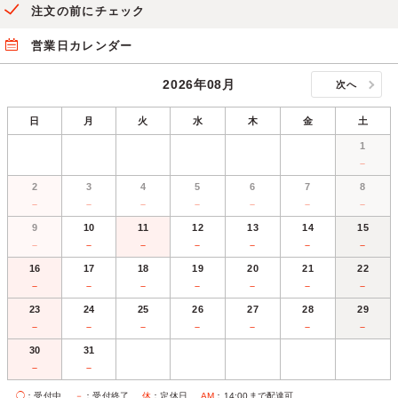
注文の前にチェック
営業日カレンダー
2026年08月
次へ
日
月
火
水
木
金
土
1
－
2
3
4
5
6
7
8
－
－
－
－
－
－
－
9
10
11
12
13
14
15
－
－
－
－
－
－
－
16
17
18
19
20
21
22
－
－
－
－
－
－
－
23
24
25
26
27
28
29
－
－
－
－
－
－
－
30
31
－
－
◯
：受付中
－
：受付終了
休
：定休日
AM
：14:00まで配達可