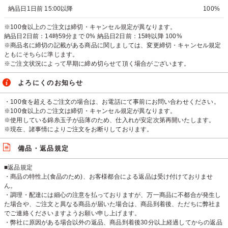
納品日1日前 15:00以降
100%
※100食以上のご注文は締切・キャンセル規定が異なります。
納品日2日前：14時59分まで 0% 納品日2日前：15時以降 100%
※商品名に締切の記載がある商品に関しましては、変更締切・キャンセル規定
ともにそちらに準じます。
※ご注文状況によって早期に締め切らせて頂く場合がございます。
よろにくのお知らせ
・100食を超えるご注文の場合は、お電話にて事前にお問い合わせください。
※100食以上のご注文は締切・キャンセル規定が異なります。
※使用している錦糸玉子が品薄のため、仕入れが安定次第再開いたします。
※現在、諸事情によりご注文をお断りしております。
備品・返品規定
■返品規定
・商品の特性上(食品のため)、お客様都合による返品は受け付けておりませ
ん。
・調理・配達には細心の注意を払っておりますが、万一商品に不都合が発生し
た場合や、ご注文と異なる商品が届いた場合は、商品到着後、ただちに弊社ま
でご連絡くださいますようお願い申し上げます。
・弊社に原因がある場合以外の返品、商品到着後30分以上経過してからの返品