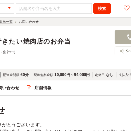
弁当一覧
お問い合わせ
行きたい焼肉店のお弁当
シ
-（集計中）
60分
10,000円～94,000円
なし
配達時間幅
配達無料金額
定休日
支払方
問い合わせ
店舗情報
せ
りがとうございます。