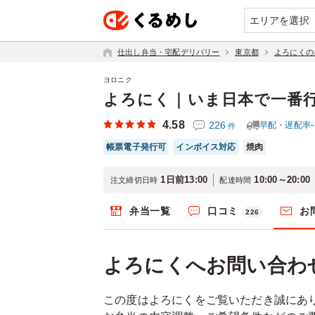
エリアを選択
仕出し弁当・宅配デリバリー
東京都
よろにくの
ヨロニク
よろにく｜いま日本で一番
4.58
226
早配・遅配率
件
帳票電子発行可
インボイス対応
焼肉
1日前13:00
10:00～20:00
注文締切日時
配達時間
弁当一覧
口コミ
お
226
よろにくへお問い合わ
この度はよろにくをご覧いただき誠にあ