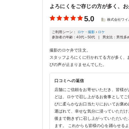
よろにくをご存じの方が多く、お
5.0
株式会社ワイ
ご利用シーン：
ロケ・撮影
›
ロケ
参加者の年齢：
40代～50代
男女比：
男性多
撮影のロケ弁で注文。
スタッフよろにくに行かれてる方が多く、
びの声が止まりませんでした。
口コミへの返信
店舗にご信頼をお寄せいただき、皆様が
どは、ロケで召し上がるお食事としてご
びに柔らかなお口当たりにおいてお褒め
運ばれて、幸せな気分に浸っていただけ
後まで飽きずに召し上がっていただいた
ます。 これからも皆様の心を踊らせる