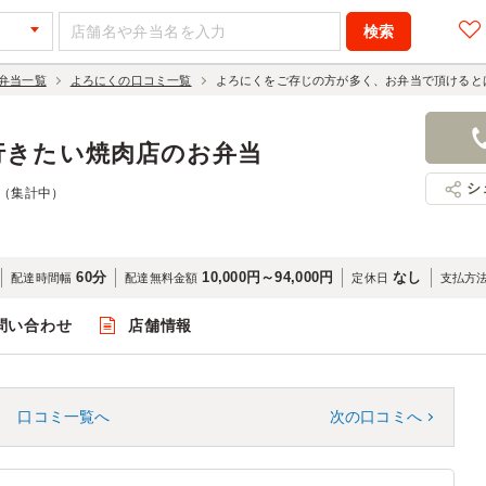
弁当一覧
よろにくの口コミ一覧
よろにくをご存じの方が多く、お弁当で頂けると
行きたい焼肉店のお弁当
シ
-（集計中）
60分
10,000円～94,000円
なし
配達時間幅
配達無料金額
定休日
支払方
問い合わせ
店舗情報
口コミ一覧へ
次の口コミへ