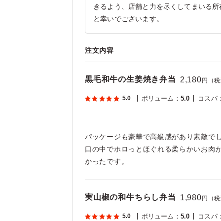
きるよう、店舗と力を尽くしてまいる所
と幸いでございます。
注文内容
黒毛和牛の生姜焼き弁当
2,180
円（税
5.0
ボリューム
：
5.0
コスパ
パッケージも豪華で高級感があり素敵で
口の中でホロっとほぐれる柔らかいお肉
かったです。
実山椒の和牛ちらし弁当
1,980
円（税
5.0
ボリューム
：
5.0
コスパ