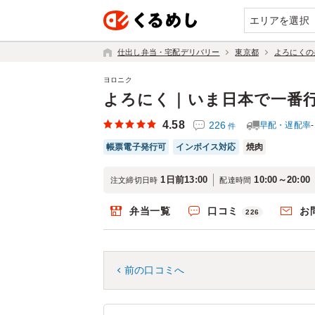
エリアを選択
仕出し弁当・宅配デリバリー
東京都
よろにくの
ヨロニク
よろにく｜いま日本で一番
4.58
226
早配・遅配率
件
帳票電子発行可
インボイス対応
焼肉
1日前13:00
10:00～20:00
注文締切日時
配達時間
弁当一覧
口コミ
お
226
前の口コミへ