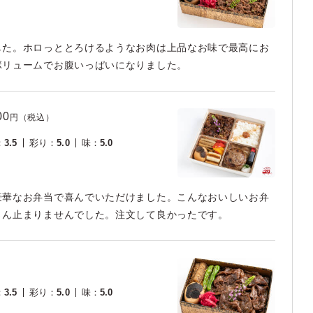
した。ホロっととろけるようなお肉は上品なお味で最高にお
ボリュームでお腹いっぱいになりました。
00
円（税込）
：
3.5
彩り
：
5.0
味
：
5.0
豪華なお弁当で喜んでいただけました。こんなおいしいお弁
さん止まりませんでした。注文して良かったです。
：
3.5
彩り
：
5.0
味
：
5.0