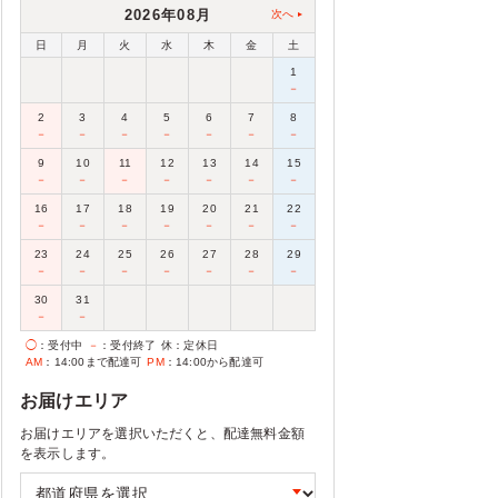
2026年08月
次へ
日
月
火
水
木
金
土
1
－
2
3
4
5
6
7
8
－
－
－
－
－
－
－
9
10
11
12
13
14
15
－
－
－
－
－
－
－
16
17
18
19
20
21
22
－
－
－
－
－
－
－
23
24
25
26
27
28
29
－
－
－
－
－
－
－
30
31
－
－
◯
：受付中
－
：受付終了
休
：定休日
AM
：14:00まで配達可
PM
：14:00から配達可
お届けエリア
お届けエリアを選択いただくと、配達無料金額
を表示します。