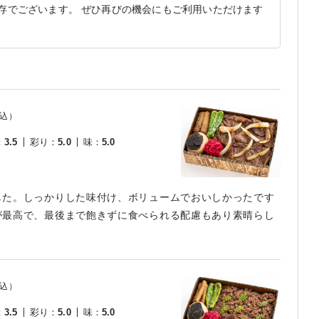
存でございます。 ぜひ再びの機会にもご利用いただけます
込）
：
3.5
彩り
：
5.0
味
：
5.0
した。しっかりした味付け、ボリュームでおいしかったです
が最高で、最後まで飽きずに食べられる配慮もあり素晴らし
込）
：
3.5
彩り
：
5.0
味
：
5.0