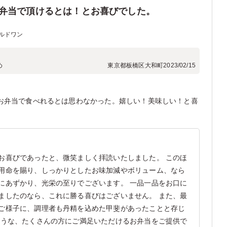
弁当で頂けるとは！とお喜びでした。
ルドワン
め
東京都板橋区大和町
2023/02/15
お弁当で食べれるとは思わなかった。嬉しい！美味しい！と喜
お喜びであったと、微笑ましく拝読いたしました。 このほ
用命を賜り、しっかりとしたお味加減やボリューム、なら
にあずかり、光栄の至りでございます。 一品一品をお口に
ましたのなら、これに勝る喜びはございません。 また、最
ご様子に、調理者も丹精を込めた甲斐があったことと存じ
ような、たくさんの方にご満足いただけるお弁当をご提供で