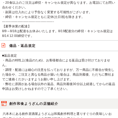
・20食以上のご注文は締切・キャンセル規定が異なります。お電話にてお問い
合わせください。
・副菜は仕入れにより予告なく変更する可能性がございます。
・締切・キャンセル規定ともに定休(土日祝)を除きます。
-----------------------------------------------
【夏季休業の配達】
8/9～8/18は配達をお休みいたします。8/19配達分の締切・キャンセル規定は
8/14 12:00締切です。
備品・返品規定
■返品規定
・商品の特性上(食品のため)、お客様都合による返品は受け付けておりませ
ん。
・調理・配達には細心の注意を払っておりますが、万一商品に不都合が発生し
た場合や、ご注文と異なる商品が届いた場合は、商品到着後、ただちに弊社ま
でご連絡くださいますようお願い申し上げます。
・弊社に原因がある場合以外の返品、商品到着後30分以上経過してからの返品
申請はお受けしかねますのでご了承ください。
創作和食ようざんの店舗紹介
六本木にある創作居酒屋ようざんは和風創作料理と選りすぐりの美味しいお