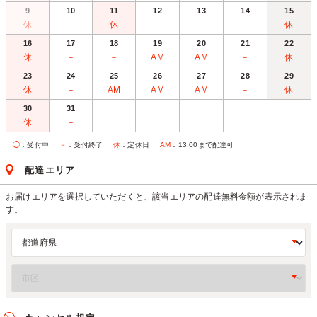
9
10
11
12
13
14
15
休
－
休
－
－
－
休
16
17
18
19
20
21
22
休
－
－
AM
AM
－
休
23
24
25
26
27
28
29
休
－
AM
AM
AM
－
休
30
31
休
－
◯
：受付中
－
：受付終了
休
：定休日
AM
：13:00まで配達可
配達エリア
お届けエリアを選択していただくと、該当エリアの配達無料金額が表示されま
す。