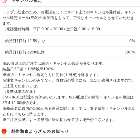
キャンセル規定
トラブル防止のため、お電話もしくはサイト上でのキャンセル受付後、キャン
セル確定メール(FAX)の送受信をもって、正式なキャンセルとさせていただき
ます。
（電話受付時間：平日 9:00～20:00 / 土日祝 9:00～18:00）
納品日1日前 11:59まで
0%
納品日1日前 12:00以降
100%
※20食以上のご注文は締切・キャンセル規定が異なります。
納品日2日前：12時以降100%
※締切・キャンセル規定ともに定休(土日祝)を除きます。
※注文キャンセルのみでなく、食数減の場合にも、規定が適用されますので、
ご注意くださいませ。
【夏季休業の配達】
8/9～8/18は配達をお休みいたします。8/19配達分の締切・キャンセル規定は
8/14 12:00締切です。
※商品名に締切の記載がある商品に関しましては、変更締切・キャンセル規定
ともにそちらに準じます。
※ご注文状況によって早期に締め切らせて頂く場合がございます。
創作和食ようざんのお知らせ