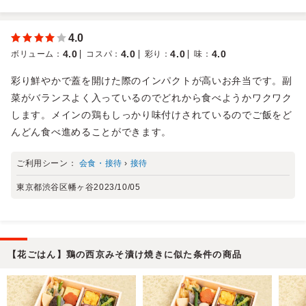
4.0
4.0
4.0
4.0
4.0
ボリューム
：
コスパ
：
彩り
：
味
：
彩り鮮やかで蓋を開けた際のインパクトが高いお弁当です。副
菜がバランスよく入っているのでどれから食べようかワクワク
します。メインの鶏もしっかり味付けされているのでご飯をど
んどん食べ進めることができます。
ご利用シーン：
会食・接待
›
接待
東京都渋谷区幡ヶ谷
2023/10/05
【花ごはん】鶏の西京みそ漬け焼きに似た条件の商品