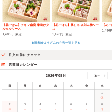
【花ごはん】チキン南蛮 柴漬けタ
【花ごはん】豚しゃぶ 刻み梅ソー
【花ご
ルタルソース
ス
1,496
1,496円
1,496円
（税込）
（税込）
創作和食ようざんの弁当一覧を見る
注文の前にチェック
営業日カレンダー
2026年08月
次へ
日
月
火
水
木
金
土
1
休
2
3
4
5
6
7
8
休
－
－
－
－
－
休