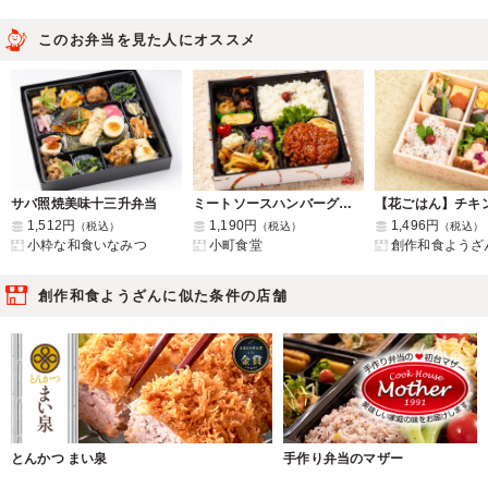
このお弁当を見た人にオススメ
サバ照焼美味十三升弁当
ミートソースハンバーグ＆鯖南蛮弁当
1,512円
1,190円
1,496円
（税込）
（税込）
（税込）
小粋な和食いなみつ
小町食堂
創作和食ようざ
創作和食ようざんに似た条件の店舗
とんかつ まい泉
手作り弁当のマザー