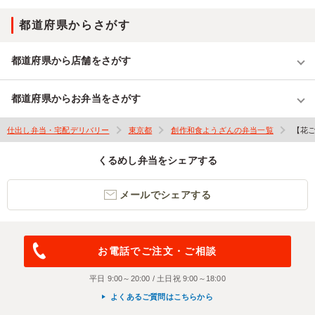
都道府県からさがす
都道府県から店舗をさがす
都道府県からお弁当をさがす
仕出し弁当・宅配デリバリー
東京都
創作和食ようざんの弁当一覧
【花
くるめし弁当をシェアする
メールでシェアする
お電話でご注文・ご相談
平日 9:00～20:00 / 土日祝 9:00～18:00
よくあるご質問はこちらから