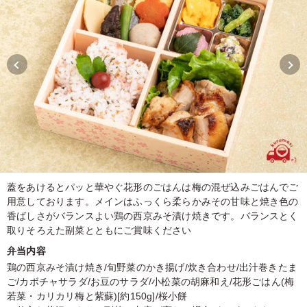
蓋をあけるとパッと華やぐ花形のごはんは梅の混ぜ込みごはんでご
用意しております。メインはふっくら柔らかみその甘味と焼き色の
香ばしさがバランスよい鶏の西京みそ漬け焼きです。バランスとく
取りそろえた副菜とともにご賞味ください
弁当内容
鶏の西京みそ漬け焼き/旬野菜のかき揚げ/炊き合わせ/出汁巻きたま
ご/カボチャサラダ/お豆のサラダ/小松菜の胡麻和え/花形ごはん(梅
若菜・カリカリ梅と紫蘇)[約150g]/桜小餅