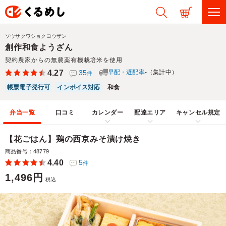
ソウサクワショクヨウザン
創作和食ようざん
契約農家からの無農薬有機栽培米を使用
4.27
35
早配・遅配率
-（集計中）
件
帳票電子発行可
インボイス対応
和食
弁当一覧
口コミ
カレンダー
配達エリア
キャンセル規定
【花ごはん】鶏の西京みそ漬け焼き
商品番号：48779
4.40
5
件
1,496円
税込