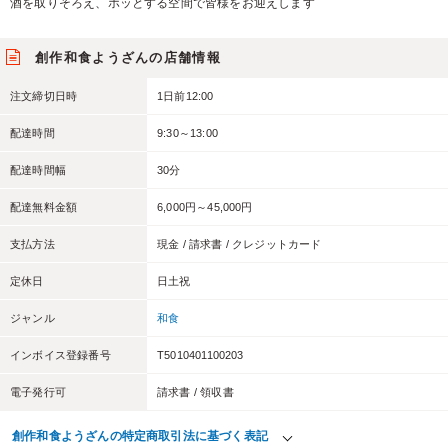
酒を取りそろえ、ホッとする空間で皆様をお迎えします
創作和食ようざんの店舗情報
注文締切日時
1日前12:00
配達時間
9:30～13:00
配達時間幅
30分
配達無料金額
6,000円～45,000円
支払方法
現金 / 請求書 / クレジットカード
定休日
日土祝
ジャンル
和食
インボイス登録番号
T5010401100203
電子発行可
請求書 / 領収書
創作和食ようざんの特定商取引法に基づく表記