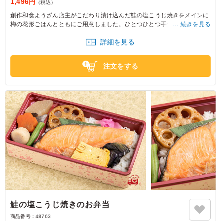
1,496円
（税込）
創作和食ようざん店主がこだわり漬け込んだ鮭の塩こうじ焼きをメインに
梅の花形ごはんとともにご用意しました。ひとつひとつ手作りの副菜とと
続きを見る
もにお楽しみください
詳細を見る
注文をする
鮭の塩こうじ焼きのお弁当
商品番号：
48763