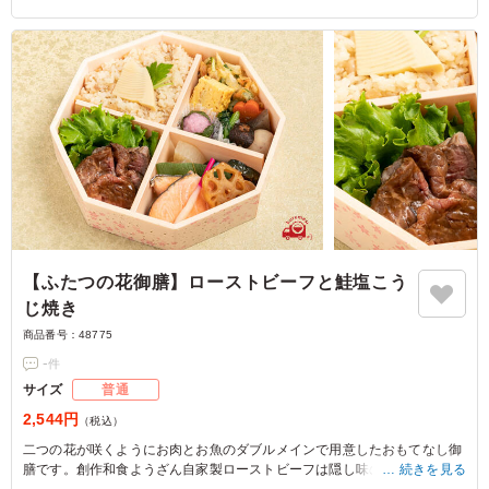
【ふたつの花御膳】ローストビーフと鮭塩こう
じ焼き
商品番号：
48775
-
件
サイズ
普通
2,544円
（税込）
二つの花が咲くようにお肉とお魚のダブルメインで用意したおもてなし御
膳です。創作和食ようざん自家製ローストビーフは隠し味のバルサミコが
続きを見る