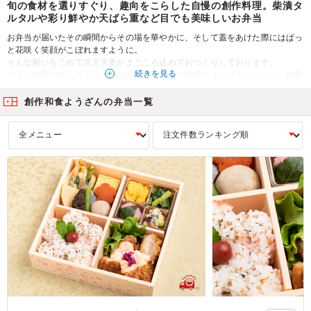
旬の食材を選りすぐり、趣向をこらした自慢の創作料理。柴漬タ
ルタルや彩り鮮やか天ばら重など目でも美味しいお弁当
お弁当が届いたその瞬間からその場を華やかに、そして蓋をあけた際にはぱっ
と花咲く笑顔がこぼれますように。
そんな願いをこめて店主夫妻がまごころ込めておつくりしております。
続きを見る
チキン南蛮のタルタルソースは柴漬けを加えた自慢のオリジナルレシピ。綺麗
なピンク色と一味ちがう味わいをぜひともお楽しみください。
またお店オリジナルで漬け込んだ塩麹焼きや西京焼きもおすすめ。普段づかい
創作和食ようざんの弁当一覧
からおもてなしまで豊富なラインナップにてご用意しております。