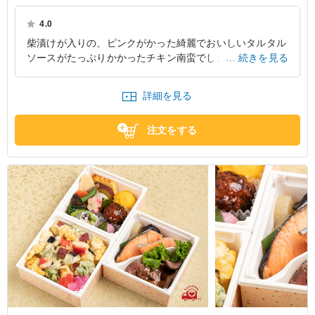
いしさが見つかる、そんなちょっとした喜びが召し上がる方に届きますよ
うに創作和食ようざんは心をこめておつくりしております
4.0
柴漬けが入りの、ピンクがかった綺麗でおいしいタルタル
ソースがたっぷりかかったチキン南蛮でした。 通常のタ
続きを見る
ルタルソースよりも食感、風味が良くなり、めちゃくちゃ
美味しかったです。
詳細を見る
東京都港区高輪
2024/11/07
注文をする