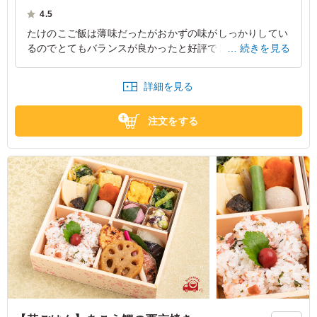
ただけること間違いなし
4.5
たけのこご飯は薄味だったがおかずの味がしっかりしてい
るのでとてもバランスが良かったと好評でした。西京焼き
続きを見る
は非常に味がよく、その他の副菜もちょうどよい味付けで
した。
詳細を見る
東京都中央区日本橋蛎殻町
2024/02/28
注文をする