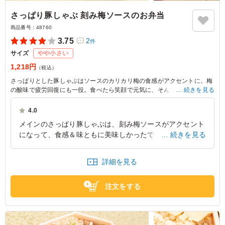
さっぱり豚しゃぶ 刻み梅ソースのお弁当
商品番号：
48760
3.75
2
件
サイズ
やや小さい
1,218円
（税込）
さっぱりとした豚しゃぶはソースのカリカリ梅の食感がアクセントに。梅
の酸味で疲労回復にも一役。食べたら笑顔で元気に、そんなお弁当を目指
続きを見る
しておつくりしております
4.0
メインのさっぱり豚しゃぶは、刻み梅ソースがアクセント
になって、食感＆味ともに美味しかったです。夏にぴった
続きを見る
りのメニューだと思います。副菜の炊き合わせは、上品な
味付けで良かったです。
詳細を見る
東京都中央区新川
2025/06/24
注文をする