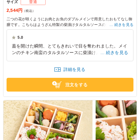
サイズ
普通
2,544円
（税込）
二つの花が咲くようにお肉とお魚のダブルメインで用意したおもてなし御
膳です。こちらはようざん特製の柴漬けタルタルソースのチキン南蛮とふ
続きを見る
っくら鮭の塩こうじ焼きをお詰めましました。ごはんにはようざんの女将
のとっておきレシピの米油使用の筍と鶏のご飯でこちらはぜひともご賞味
5.0
いただきい創作和食ようざん自慢の一品です
蓋を開けた瞬間、とてもきれいで目を奪われました。メイ
ンのチキン南蛮のタルタルソースに柴漬けが入っているの
続きを見る
が珍しいと思い、こちらを食べましたが新食感でおいしか
ったです。
詳細を見る
東京都千代田区一ツ橋
2022/10/05
注文をする