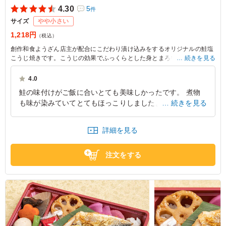
4.30
5
件
サイズ
やや小さい
1,218円
（税込）
創作和食ようざん店主が配合にこだわり漬け込みをするオリジナルの鮭塩
こうじ焼きです。こうじの効果でふっくらとした身とまろやかな塩味で上
続きを見る
品な仕上がりです。丁寧におつくりした手作りの副菜とともにご賞味くだ
さい
4.0
鮭の味付けがご飯に合いとても美味しかったです。 煮物
も味が染みていてとてもほっこりしました。 少しご飯の
続きを見る
量が少なかったなと感じましたが、女性には丁度良かった
です。男性の方には物足りない感じがしてしまうかも知れ
詳細を見る
ません。 ですが、とても美味しいお弁当でした。 ありが
とうございます。
注文をする
神奈川県川崎市川崎区渡田
2025/03/21