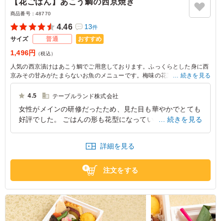
【花ごはん】あこう鯛の西京焼き
商品番号：
48770
4.46
13
件
おすすめ
サイズ
普通
1,496円
（税込）
人気の西京漬けはあこう鯛でご用意しております。ふっくらとした身に西
京みその甘みがたまらないお魚のメニューです。梅味の花形ごはんがなん
続きを見る
ともかわいらしく上品なお弁当です
4.5
テーブルランド株式会社
女性がメインの研修だったため、見た目も華やかでとても
好評でした。 ごはんの形も花型になっていてとても可愛
続きを見る
らしかったです。 副菜も種類が多く、とくに煮物が美味
しかったです。
詳細を見る
東京都港区北青山
2025/04/16
注文をする