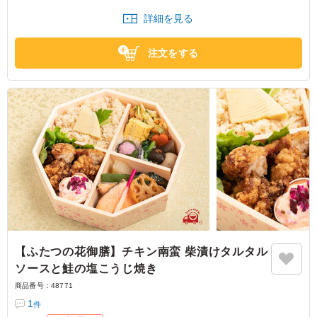
があってもいいかもしれません。
詳細を見る
東京都文京区本駒込
2023/02/16
注文をする
【ふたつの花御膳】チキン南蛮 柴漬けタルタル
ソースと鮭の塩こうじ焼き
商品番号：
48771
1
件