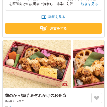
を医師向けの説明会で持参し、非常に好評をいただきまし
続きを見る
た。参加者からは、ヘルシーな豆腐ハンバーグのジューシ
ーさと、あこう鯛西京漬けの上品な味わいが評価されまし
詳細を見る
た。満足感を与えるボリュームも好評で、会場内には満足
そうな笑顔が広がりました。
注文をする
東京都中央区日本橋本町
2024/03/08
鶏のから揚げ みぞれかけのお弁当
商品番号：
48761