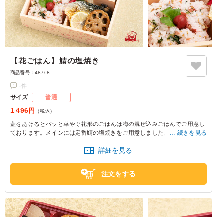
【花ごはん】鯖の塩焼き
商品番号：
48768
-
件
サイズ
普通
1,496円
（税込）
蓋をあけるとパッと華やぐ花形のごはんは梅の混ぜ込みごはんでご用意し
ております。メインには定番鯖の塩焼きをご用意しました。彩り豊かな副
続きを見る
菜とともに様々なお味をお楽しみいただけます
詳細を見る
注文をする