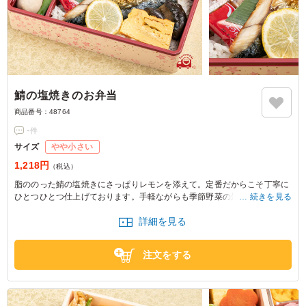
鯖の塩焼きのお弁当
商品番号：
48764
-
件
サイズ
やや小さい
1,218円
（税込）
脂ののった鯖の塩焼きにさっぱりレモンを添えて。定番だからこそ丁寧に
ひとつひとつ仕上げております。手軽ながらも季節野菜の炊き合わせや出
続きを見る
し巻き玉子などとあわせてバランスよくお召し上がりいただけるお重タイ
詳細を見る
プでご用意しています
注文をする