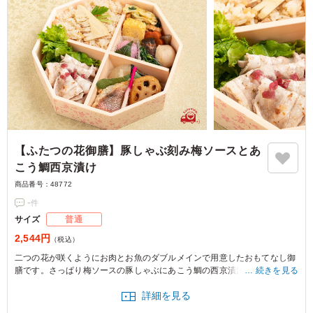
【ふたつの花御膳】豚しゃぶ刻み梅ソースとあ
こう鯛西京漬け
商品番号：
48772
-
件
サイズ
普通
2,544円
（税込）
二つの花が咲くようにお肉とお魚のダブルメインで用意したおもてなし御
膳です。さっぱり梅ソースの豚しゃぶにあこう鯛の西京漬けのメインをは
続きを見る
じめ、やさしいお味の炊き合わせや季節野菜のかき揚げなど様々なお料理
詳細を見る
がならび上品で華やかなお弁当です。おもてなしにぜひどうぞ