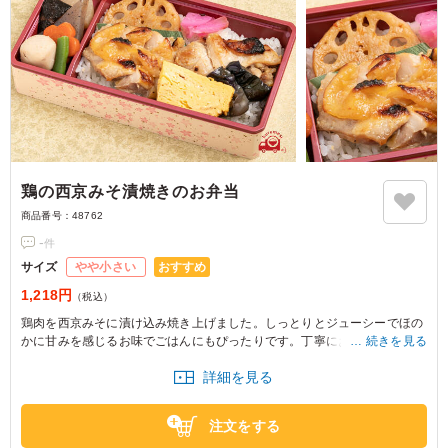
鶏の西京みそ漬焼きのお弁当
商品番号：
48762
-
件
おすすめ
サイズ
やや小さい
1,218円
（税込）
鶏肉を西京みそに漬け込み焼き上げました。しっとりとジューシーでほの
かに甘みを感じるお味でごはんにもぴったりです。丁寧におつくりした副
続きを見る
菜とともにご賞味ください
詳細を見る
注文をする