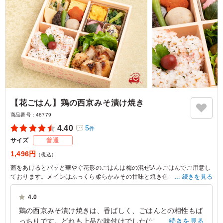
【花ごはん】鶏の西京みそ漬け焼き
商品番号：
48779
4.40
5
件
サイズ
普通
1,496円
（税込）
蓋をあけるとパッと華やぐ花形のごはんは梅の混ぜ込みごはんでご用意し
ております。メインはふっくら柔らかみその甘味と焼き色の香ばしさがバ
続きを見る
ランスよい鶏の西京みそ漬け焼きです。バランスとく取りそろえた副菜と
ともにご賞味ください
4.0
鶏の西京みそ漬け焼きは、香ばしく、ごはんとの相性もば
っちりです。どれも上品な味付けでした(^^)男女、年齢問
続きを見る