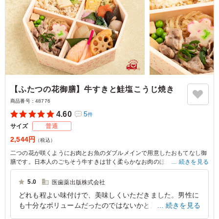
【ふたつの花御膳】牛すきと鮭塩こうじ焼き
商品番号：
48776
4.60
5
件
サイズ
普通
2,544円
（税込）
二つの花が咲くようにお肉とお魚のダブルメインで用意したおもてなし御
膳です。日本人のごちそう牛すきは甘く柔らかなお肉のほかに味の染みた
続きを見る
高野豆腐や花麩が入りさらにごちそう感がアップ。お魚の鮭は塩こうじづ
けでふっくらと仕上がっております。八角形のお弁当箱につまったおいし
5.0
医歯薬出版株式会社
さをお楽しみください
どれも程よい味付けで、美味しくいただきました。男性に
も十分なボリュームだったのではないかと思います。また
続きを見る
利用させていただきたいです。欲を言えばもう少し緑野菜