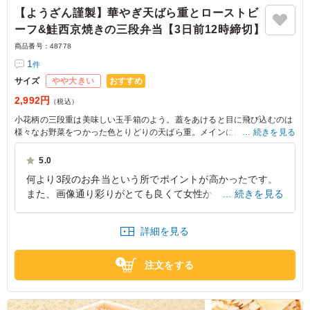
【ようざん謹製】華やぎ天ばら重とローストビ
ーフ&鮭西京焼きの三段弁当【3日前12時締切】
商品番号：
48778
1
件
おすすめ
サイズ
やや大きい
2,992円
（税込）
小花柄の三段重は美味しい玉手箱のよう。蓋をあけると目に飛び込むのは
様々なお野菜をつかった色とりどりの天ばら重。メインにはローストビー
続きを見る
フとみんなが大好きな鮭を西京焼きにしてご用意しました。副菜もひとつ
ひとつこだわり仕上げたお料理たちで、会話も弾むこと間違いなし。とっ
5.0
ておきの日にご利用いただきたい、そんな創作和食ようざんのお弁当です
何より3段のお弁当という所でポイントが高かったです。
また、画像通り彩りがとても良くて女性からは特に好評で
続きを見る
した。 男性の意見としては見た目が小ぶりなので選びづ
らいが、3段と分かれば問題なし、との意見もありまし
詳細を見る
た。
埼玉県上尾市壱丁目
2025/02/27
注文をする