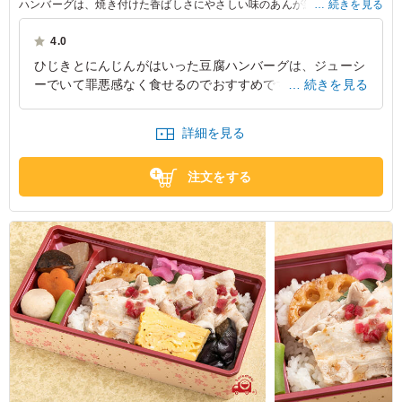
ハンバーグは、焼き付けた香ばしさにやさしい味のあんが絶妙にマッチし
続きを見る
ペロリと食べてしまう一品。ヘルシー派の方にもお喜びいただけるメニュ
ーです
4.0
ひじきとにんじんがはいった豆腐ハンバーグは、ジューシ
ーでいて罪悪感なく食せるのでおすすめです。うえにかか
続きを見る
った餡は、やさしい味付けでみんな好きな味だなと思いま
した♪
詳細を見る
東京都中央区新川
2024/08/06
注文をする