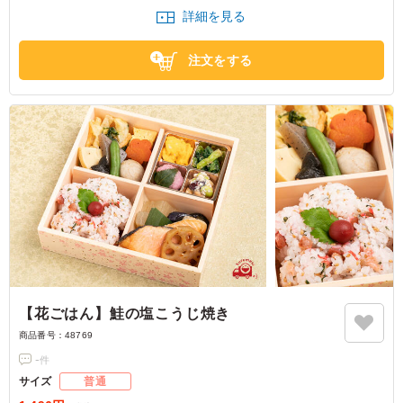
コクとなり柔らかお肉ととてもよくマッチしています。お魚は万人に好ま
詳細を見る
れる鮭のご用意で、おもてなしに間違いなしの華やかさとおいしさを兼ね
備えた創作和食ようざんのお弁当です
注文をする
【花ごはん】鮭の塩こうじ焼き
商品番号：
48769
-
件
サイズ
普通