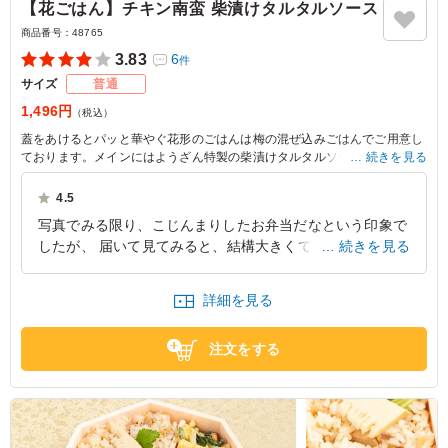
【花ごはん】チキン南蛮 柴漬けタルタルソース
商品番号：
48765
3.83
6
件
サイズ
普通
1,496円
（税込）
蓋をあけるとパッと華やぐ花形のごはんは梅の混ぜ込みごはんでご用意し
ております。メインにはようざん特製の柴漬けタルタルソースのチキン南
続きを見る
蛮をご用意しました。彩り豊かな味わいをお楽しみください
4.5
写真でみる限り、こじんまりしたお弁当だなという印象で
したが、 届いて見てみると、結構大きくて、男性でも満
続きを見る
足の分量でした。 品数とこの味で、1500円はコスパいい
と思いました。
詳細を見る
東京都渋谷区神南
2026/07/27
注文をする