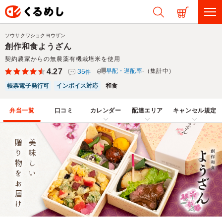
ソウサクワショクヨウザン
創作和食ようざん
契約農家からの無農薬有機栽培米を使用
4.27
35
早配・遅配率
-（集計中）
件
帳票電子発行可
インボイス対応
和食
弁当一覧
口コミ
カレンダー
配達エリア
キャンセル規定