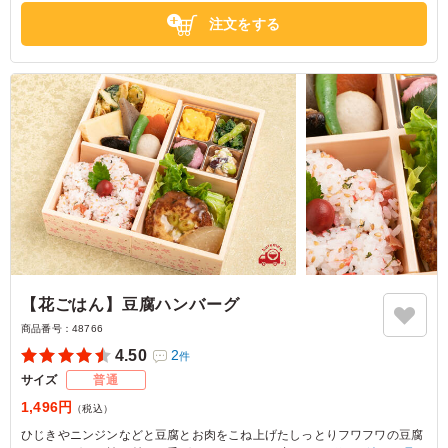
注文をする
【花ごはん】豆腐ハンバーグ
商品番号：
48766
4.50
2
件
サイズ
普通
1,496円
（税込）
ひじきやニンジンなどと豆腐とお肉をこね上げたしっとりフワフワの豆腐