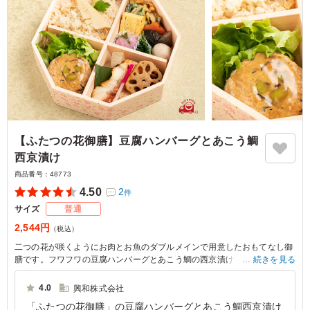
【ふたつの花御膳】豆腐ハンバーグとあこう鯛
西京漬け
商品番号：
48773
4.50
2
件
サイズ
普通
2,544円
（税込）
二つの花が咲くようにお肉とお魚のダブルメインで用意したおもてなし御
膳です。フワフワの豆腐ハンバーグとあこう鯛の西京漬けをはじめ、バリ
続きを見る
エーション豊かな副菜までひとつとして同じ味のものはなく、最後まで飽
きずにお召し上がりいただけます
4.0
興和株式会社
「ふたつの花御膳」の豆腐ハンバーグとあこう鯛西京漬け