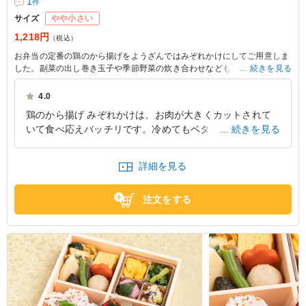
1
件
サイズ
やや小さい
1,218円
（税込）
お弁当の定番の鶏のから揚げをようざんではみぞれかけにしてご用意しま
した。副菜の出し巻き玉子や季節野菜の炊き合わせなども丁寧におつくり
続きを見る
しております。老若男女皆様にお喜びいただけるお弁当
4.0
鶏のから揚げ みぞれかけは、お肉が大きくカットされて
いて食べ応えバッチリです。冷めてもベタっとならず、サ
続きを見る
クっと感も残っていてよかったです。みぞれかけが、さっ
ぱりといただけます。
詳細を見る
東京都中央区新川
2025/06/24
注文をする