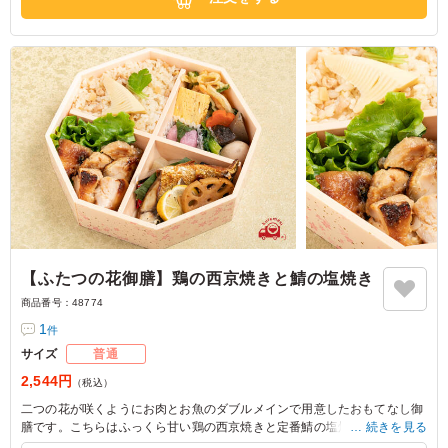
【ふたつの花御膳】鶏の西京焼きと鯖の塩焼き
商品番号：
48774
1
件
サイズ
普通
2,544円
（税込）
二つの花が咲くようにお肉とお魚のダブルメインで用意したおもてなし御
膳です。こちらはふっくら甘い鶏の西京焼きと定番鯖の塩焼きの組み合わ
続きを見る
せです。バリエーション豊富な副菜とうれしいプチデザートも入り満足い