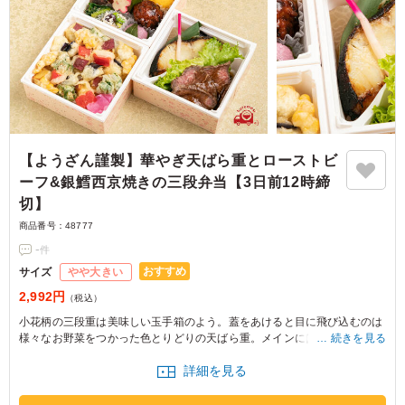
【ようざん謹製】華やぎ天ばら重とローストビ
ーフ&銀鱈西京焼きの三段弁当【3日前12時締
切】
商品番号：
48777
-
件
おすすめ
サイズ
やや大きい
2,992円
（税込）
小花柄の三段重は美味しい玉手箱のよう。蓋をあけると目に飛び込むのは
様々なお野菜をつかった色とりどりの天ばら重。メインにはローストビー
続きを見る
フと人気の銀鱈西京漬けのお肉とお魚の最強ごちそうコンビです。副菜も
詳細を見る
ひとつひとつこだわり仕上げたお料理たちで、会話も弾むこと間違いな
し。とっておきの日にご利用いただきたい、そんなお弁当です