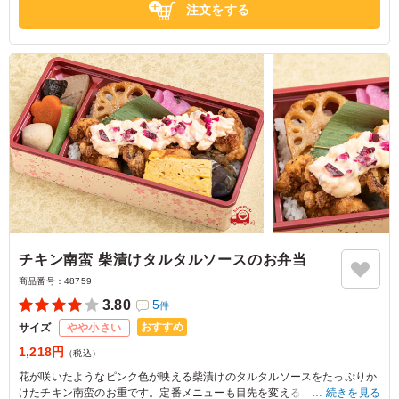
注文をする
チキン南蛮 柴漬けタルタルソースのお弁当
商品番号：
48759
3.80
5
件
おすすめ
サイズ
やや小さい
1,218円
（税込）
花が咲いたようなピンク色が映える柴漬けのタルタルソースをたっぷりか
けたチキン南蛮のお重です。定番メニューも目先を変えることで新たなお
続きを見る