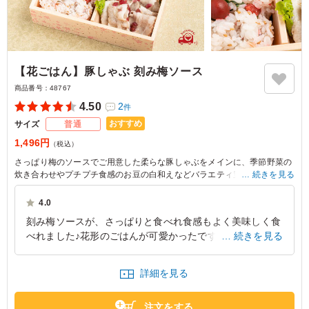
【花ごはん】豚しゃぶ 刻み梅ソース
商品番号：
48767
4.50
2
件
おすすめ
サイズ
普通
1,496円
（税込）
さっぱり梅のソースでご用意した柔らな豚しゃぶをメインに、季節野菜の
炊き合わせやプチプチ食感のお豆の白和えなどバラエティ豊かなラインナ
続きを見る
ップで満足いただけること間違いなしのお弁当です。うれしいプチデザー
トの桜小餅も入っています
4.0
刻み梅ソースが、さっぱりと食べれ食感もよく美味しく食
べれました♪花形のごはんが可愛かったです。副菜の種類
続きを見る
も豊富でいろどりもきれいで目でもたのしめました。また
頼みたいです。
詳細を見る
東京都中央区新川
2024/08/06
注文をする