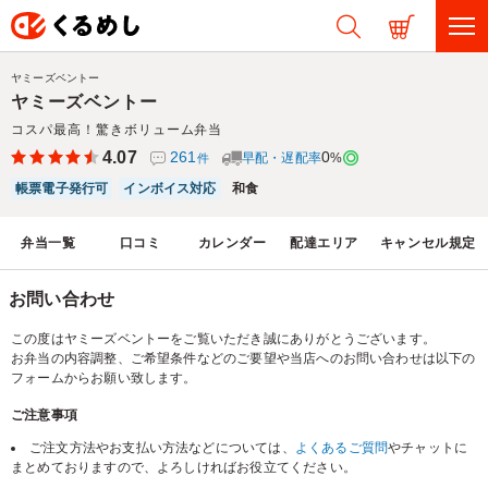
ヤミーズベントー
ヤミーズベントー
コスパ最高！驚きボリューム弁当
4.07
261
0
早配・遅配率
%
件
帳票電子発行可
インボイス対応
和食
弁当一覧
口コミ
カレンダー
配達エリア
キャンセル規定
お問い合わせ
この度はヤミーズベントーをご覧いただき誠にありがとうございます。
お弁当の内容調整、ご希望条件などのご要望や当店へのお問い合わせは以下の
フォームからお願い致します。
ご注意事項
ご注文方法やお支払い方法などについては、
よくあるご質問
やチャットに
まとめておりますので、よろしければお役立てください。