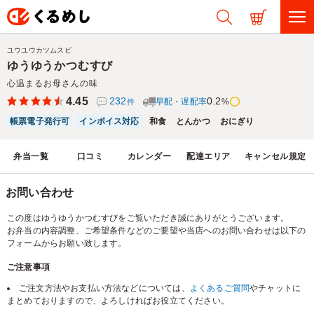
ユウユウカツムスビ
ゆうゆうかつむすび
心温まるお母さんの味
4.45
232
0.2
早配・遅配率
%
件
帳票電子発行可
インボイス対応
和食
とんかつ
おにぎり
弁当一覧
口コミ
カレンダー
配達エリア
キャンセル規定
お問い合わせ
この度はゆうゆうかつむすびをご覧いただき誠にありがとうございます。
お弁当の内容調整、ご希望条件などのご要望や当店へのお問い合わせは以下の
フォームからお願い致します。
ご注意事項
ご注文方法やお支払い方法などについては、
よくあるご質問
やチャットに
まとめておりますので、よろしければお役立てください。