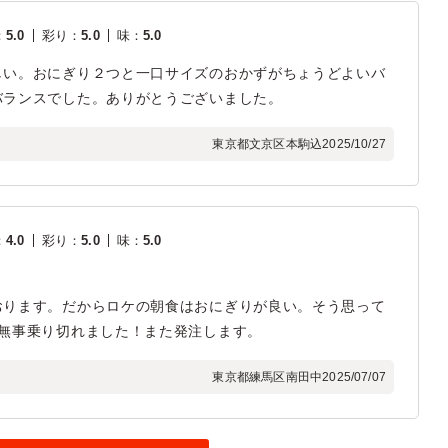
：
5.0
彩り
：
5.0
味
：
5.0
しい。おにぎり２つと一口サイズのおかずがちょうどよいバ
バランスでした。ありがとうございました。
東京都文京区本駒込
2025/10/27
：
4.0
彩り
：
5.0
味
：
5.0
おります。だからロケの朝食はおにぎりが良い。そう思って
を無事乗り切れました！また発注します。
東京都練馬区南田中
2025/07/07