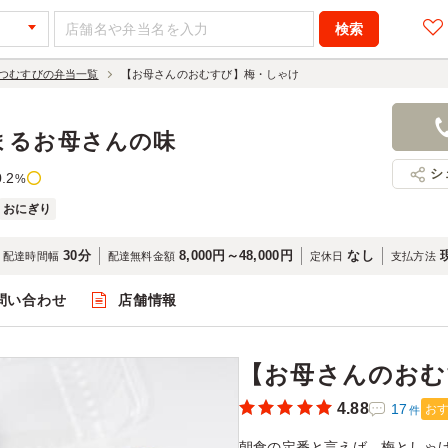
つむすびの弁当一覧
【お母さんのおむすび】梅・しゃけ
【お母さん
600円
店舗名：ゆ
まるお母さんの味
シ
0.2
%
おにぎり
30分
8,000円～48,000円
なし
配達時間幅
配達無料金額
定休日
支払方法
問い合わせ
店舗情報
閲覧
【お母さんのおむ
4.88
17
お
件
朝食の定番と言えば、梅としゃ