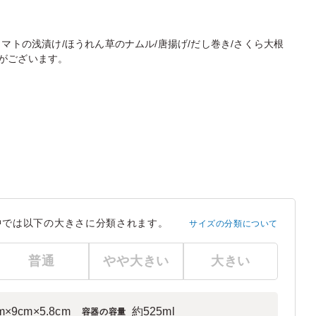
g]/トマトの浅漬け/ほうれん草のナムル/唐揚げ/だし巻き/さくら大根
がございます。
中では以下の大きさに分類されます。
サイズの分類について
普通
やや大きい
大きい
m×9cm×5.8cm
約525ml
容器の容量