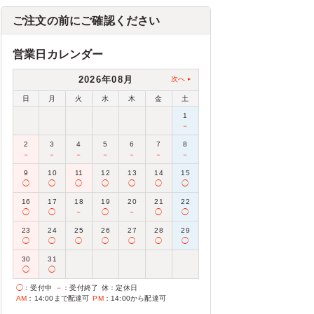
ご注文の前にご確認ください
営業日カレンダー
2026年08月
次へ
日
月
火
水
木
金
土
1
－
2
3
4
5
6
7
8
－
－
－
－
－
－
－
9
10
11
12
13
14
15
◯
◯
◯
◯
◯
◯
◯
16
17
18
19
20
21
22
◯
◯
－
◯
－
◯
◯
23
24
25
26
27
28
29
◯
◯
◯
◯
◯
◯
◯
30
31
◯
◯
◯
：受付中
－
：受付終了
休
：定休日
AM
：14:00まで配達可
PM
：14:00から配達可