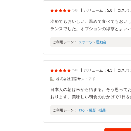
5.0
ボリューム
：
5.0
コスパ
冷めてもおいしい、温めて食べてもおい
ランスでした。オプションの緑茶とよい
ご利用シーン：
スポーツ
›
運動会
5.0
ボリューム
：
4.5
コスパ
株式会社原宿サン・アド
日本人の朝は米から始まる。そう思って
おります。美味しい朝食のおかげで1日
ご利用シーン：
ロケ・撮影
›
撮影