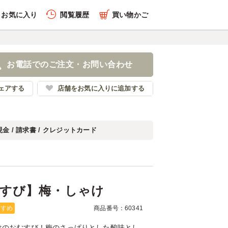
お気に入り
閲覧履歴
買い物かご
履歴を全件削除する
のおむすび】梅・しゃけ
お電話でのご注文・お問い合わせ
うゆうかつむすび
ェアする
店舗をお気に入りに追加する
現金 / 請求書 / クレジットカード
履歴を見る
すび】梅・しゃけ
すすめ
商品番号：60341
けのおむすび！梅のさっぱりとした酸味とし