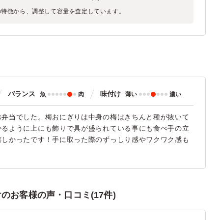
の特徴から、調整して容量を査定しています。
バランス
味付け
魚
肉
薄い
濃い
お弁当でした。梅おにぎりは中身の梅はきちんと種が抜いて
かるように上にも飾りで具が盛られている事にも食べ手の立
嬉しかったです！手に取った際のずっしり感やワクワク感も
お客様の声・口コミ(17件)