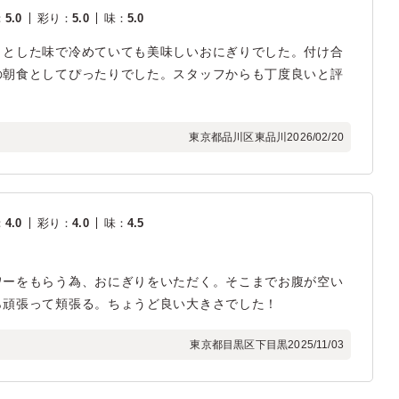
：
5.0
彩り
：
5.0
味
：
5.0
りとした味で冷めていても美味しいおにぎりでした。付け合
の朝食としてぴったりでした。スタッフからも丁度良いと評
東京都品川区東品川
2026/02/20
：
4.0
彩り
：
4.0
味
：
4.5
ワーをもらう為、おにぎりをいただく。そこまでお腹が空い
ら頑張って頬張る。ちょうど良い大きさでした！
東京都目黒区下目黒
2025/11/03