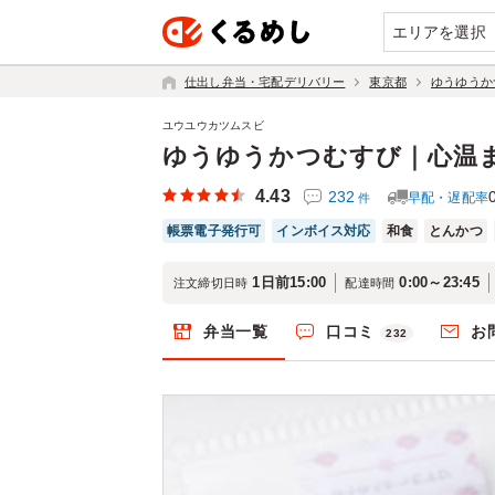
エリアを選択
仕出し弁当・宅配デリバリー
東京都
ゆうゆうか
ユウユウカツムスビ
ゆうゆうかつむすび｜心温
4.43
232
早配・遅配率
件
帳票電子発行可
インボイス対応
和食
とんかつ
1日前15:00
0:00～23:45
注文締切日時
配達時間
弁当一覧
口コミ
お
232