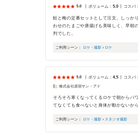
5.0
ボリューム
：
5.0
コスパ
鮭と梅の定番セットとして注文。しっか
わせのたまごや唐揚げも美味しく、早朝
判でした。
ご利用シーン：
ロケ・撮影
›
ロケ
5.0
ボリューム
：
4.5
コスパ
株式会社原宿サン・アド
そろそろ寒くなってくるロケで朝からパ
てなくても食べないと身体が動かないか
ご利用シーン：
ロケ・撮影
›
スタジオ撮影