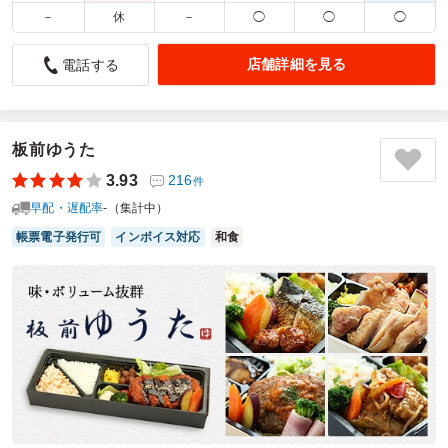
－
休
－
◯
◯
◯
肉肉しくてよかった
5.0
名古屋大学 理学研究科
店舗詳細を見る
電話する
肉メインの料理を探している中で、本お店の料理を見つけま
した。懇親会の料理として人数に対して値段が高いなと最初
思いましたが、実はしっかりと品数と量があって、届いた時
にえ、逆に多い！？とびっくりするぐらいでした。ただ、ど
板前ゆうた
れも本当に美味しく、懇親会終了時には全部なくなってお
3.93
216
件
り、びっくりしました。
早配・遅配率
-（集計中）
ご利用シーン：
懇親会
›
懇親会
帳票電子発行可
インボイス対応
和食
参加者の年齢：
20代～30代
男女比：
男性多め
愛知県名古屋市千種区不老町
2026/07/20
シャンティーズの口コミをもっと見る