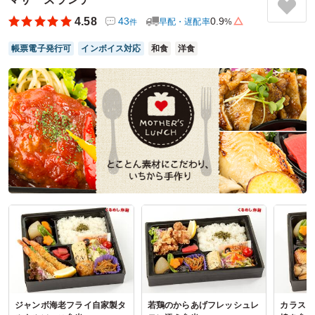
した。前年度も同じように大量のお弁当を購入させていただ
4.58
43
0.9
早配・遅配率
%
件
いて、配布した皆さんに高評価を受けています。次年度も利
用させていただきたいと思っております。
帳票電子発行可
インボイス対応
和食
洋食
ご利用シーン：
全国大会応援
参加者の年齢：
30代～40代
男女比：
男性多め
愛知県春日井市東野町
2025/10/22
名古屋だるまの口コミをもっと見る
ジャンボ海老フライ自家製タ
若鶏のからあげフレッシュレ
カラスガ