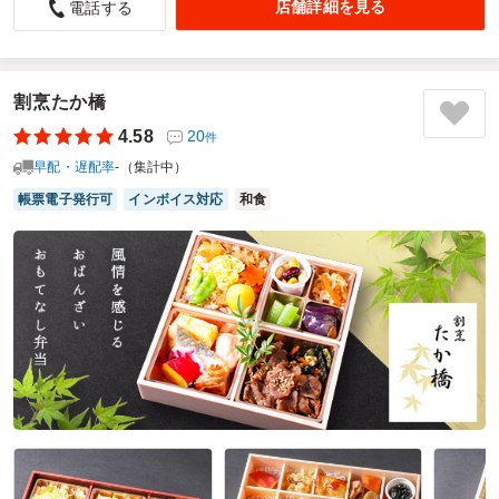
五ヶ丘第五自治区役員
店舗詳細を見る
電話する
自治区役員・組長さん24名(8割が60歳以上)で１年間のねぎ
らいの慰労会を開催しました
昨年の幹事さんから 昨年度美味しかったからくるめしでの
依頼を推薦
割烹たか橋
① 美味しい ② キャンセルが前日まで対応可 ③ 現地
4.58
20
件
まで届けてくれる
早配・遅配率
-（集計中）
等の条件が良いですよと連絡を受けオーダーしました
役員・組長さんからも 味付けの濃さ 惣菜の種類も多い
帳票電子発行可
インボイス対応
和食
満足されてました
又 配達の方も親切丁寧な対応で 特に配達日の依頼項目
配達出発前と到着前の連絡を
して頂きました 依頼した自分にとっては凄く安心出来る対
応でした
有難う御座いました
ご利用シーン：
会議・セミナー
›
役員会
参加者の年齢：
60代以上
男女比：
男性多め
愛知県豊田市五ケ丘
2026/01/23
創作割烹東雲の口コミをもっと見る