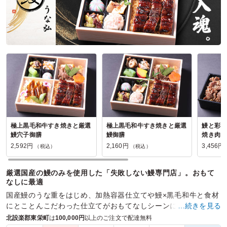
松風苑の口コミをもっと見る
極上黒毛和牛すき焼きと厳選
極上黒毛和牛すき焼きと厳選
鰻と彩り
鰻穴子御膳
鰻御膳
焼き肉～
2,592円
2,160円
3,456円
（税込）
（税込）
厳選国産の鰻のみを使用した「失敗しない鰻専門店」。おもて
なしに最適
国産鰻のうな重をはじめ、加熱容器仕立てや鰻×黒毛和牛と食材
にとことんこだわった仕立てがおもてなしシーンに最適。
…続きを見る
北設楽郡東栄町
は
100,000円
以上のご注文で配達無料
商品数：
30
締切日時：
2日前12:00
価格帯：
2,160円～4,320円