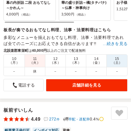
幕の内折詰 二段 おもてなし
華の盛り折詰～橘(タチバナ)
お子様弁
～かれん～
～仏事・神事向け
1,512円
4,000円
3,500円
（税込）
（税込）
板長が奏でるおもてなし料理、法事・法要料理はこちら
多彩なメニューを揃えおもてなし料理、法事・法要料理であれ
ば全てのニーズにお応えできる自信があります!!
…続きを見る
北設楽郡東栄町
は
40,000円
以上のご注文で配達無料
商品数：
54
締切日時：
1日前13:00
価格帯：
900円～5,600円
配達時間：
9:30～18:00
10
11
12
13
14
15
（月）
（火）
（水）
（木）
（金）
（土）
－
休
－
－
－
－
女性の方が多かったので量を心配していたが、いい具合で
した。
店舗詳細を見る
電話する
5.0
トヨタ車体株式会社
職場の昼食会で利用しました。色とりどりのお弁当でよかっ
たです。
板前すいしん
ご利用シーン：
会議・セミナー
›
ランチミーティング
4.49
272
0.4
参加者の年齢：
40代～50代
男女比：
早配・遅配率
女性多め
%
件
愛知県刈谷市一里山町
2026/08/06
帳票電子発行可
インボイス対応
和食