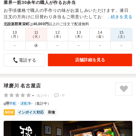
業界一筋30余年の職人が作るお弁当
お手頃価格で職人の手作りの味がお楽しみいただけます。連日
注文の方向けに日替わり弁当もご用意いたしております。
…続きを見る
北設楽郡東栄町
は
40,000円
以上のご注文で配達無料
商品数：
33
締切日時：
1日前13:00
価格帯：
1,100円～2,400円
配達時間：
9:30～18:00
10
11
12
13
14
15
（月）
（火）
（水）
（木）
（金）
（土）
－
休
－
－
－
－
様々なおかずがあり、蓋を開けた時のインパクトが凄かっ
たです！
店舗詳細を見る
電話する
4.5
明治電機工業株式会社
展示会スタッフ用のお弁当として、注文させていただきまし
た。配送もブースまで台車で運んできていただき、本当に助
かりました。
球磨川 名古屋店
幕ノ内の楽しさはおかずの品数だと思いますが、様々なおか
-
-
件
（集計中）
ずが多数あり、ご飯も種類が多く楽しんでいただくことがで
早配・遅配率
-（集計中）
きました。
スタッフからも、味・量ともに大好評でした。
NEW
インボイス対応
和食
ご利用シーン：
イベント運営
›
展示会
参加者の年齢：
30代～40代
男女比：
男性多め
愛知県常滑市セントレア
2026/06/24