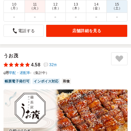
10
11
12
13
14
15
商品数：
25
締切日時：
2日前12:00
価格帯：
999円～2,916円
（月）
（火）
（水）
（木）
（金）
（土）
配達時間：
10:00～17:00
－
－
－
－
－
－
お肉が柔らかいと好評
店舗詳細を見る
電話する
4.0
エーエスペイント株式会社
課内の昼食会に利用しました。『とんてき弁当』と『鶏そぼ
ろ弁当』の2種類を注文しましたが、特に『とんてき弁当』
が人気で、お肉が冷めていても柔らかくておいしいと好評で
うお茂
した。2種類とも味付けも美味しくて、ボリュームがあっ
4.58
32
件
て、お腹いっぱいになりました。また機会があれば、利用し
早配・遅配率
-（集計中）
たいと思います。
帳票電子発行可
インボイス対応
和食
ご利用シーン：
懇親会
›
ランチ会
参加者の年齢：
50代～60代
男女比：
男女混合
愛知県豊明市阿野町
2026/07/14
うお茂キッチンの口コミをもっと見る