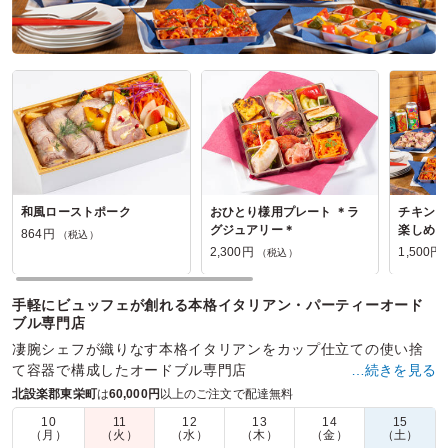
和風ローストポーク
おひとり様用プレート ＊ラ
チキンソ
グジュアリー＊
楽しめる
864円
（税込）
ン＊ 8品/
2,300円
1,500円
（税込）
手軽にビュッフェが創れる本格イタリアン・パーティーオード
ブル専門店
凄腕シェフが織りなす本格イタリアンをカップ仕立ての使い捨
て容器で構成したオードブル専門店
…続きを見る
北設楽郡東栄町
は
60,000円
以上のご注文で配達無料
商品数：
16
締切日時：
3日前18:00
価格帯：
864円～2,500円
配達時間：
10:30～22:00
10
11
12
13
14
15
（月）
（火）
（水）
（木）
（金）
（土）