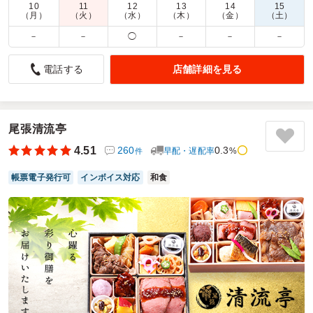
10
11
12
13
14
15
商品数：
41
締切日時：
2日前12:00
価格帯：
1,080円～2,538円
（月）
（火）
（水）
（木）
（金）
（土）
配達時間：
10:00～18:00
－
－
◯
－
－
－
お弁当もきれいでした！
店舗詳細を見る
電話する
5.0
DANCE STUDIO 33
時間通り届けてくださり、対応もとても良かったです！
ご利用シーン：
イベント運営
›
発表会
尾張清流亭
参加者の年齢：
20代未満
男女比：
男女混合
4.51
260
0.3
早配・遅配率
%
愛知県豊明市西川町
2026/07/05
件
帳票電子発行可
インボイス対応
和食
ビストロルシアの口コミをもっと見る