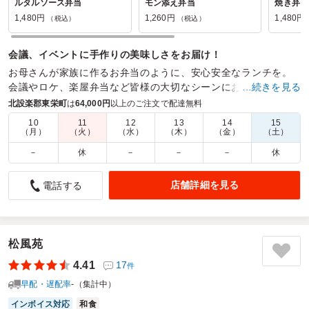
ルタルソース弁当
モン添え弁当
焼き弁当
1,480円
1,260円
1,480円
（税込）
（税込）
会議、イベントに手作りの美味しさをお届け！
お母さんが家族に作るお弁当のように、安心安全なランチを。
会議やロケ、楽屋弁当など皆様の大切なシーンにおいしくて、
…続きを見る
体にも優しいお食事を。
北設楽郡東栄町
は
64,000円
以上のご注文で配達無料
10
11
12
13
14
15
商品数：
15
締切日時：
2日前14:00
価格帯：
1,260円～1,480円
（月）
（火）
（水）
（木）
（金）
（土）
配達時間：
9:00～18:00
－
休
－
－
－
休
味も良く量も最適でした
店舗詳細を見る
電話する
4.5
クリロン化成株式会社
勤務先の昼食用として利用いたしました。メインのお魚は味
付けもよくご飯にも合います。生野菜が嬉しいです。小さめ
のコロッケや煮物など程よい量でちょうどいい感じです。と
松風苑
くに女性には受けが良かったです。次回はメインを変えてお
4.41
17
件
ねがいしようと思います。
早配・遅配率
-（集計中）
ご利用シーン：
職場の昼食
インボイス対応
和食