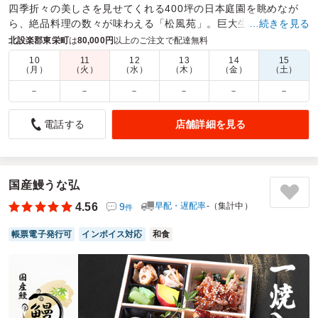
四季折々の美しさを見せてくれる400坪の日本庭園を眺めなが
ら、絶品料理の数々が味わえる「松風苑」。巨大生簀には数々
…続きを見る
の魚介が舞踊り、新鮮な魚が味わえると地元の方に大好評。
北設楽郡東栄町
は
80,000円
以上のご注文で配達無料
10
11
12
13
14
15
商品数：
16
締切日時：
1日前12:00
価格帯：
1,620円～2,500円
（月）
（火）
（水）
（木）
（金）
（土）
配達時間：
9:00～19:00
－
－
－
－
－
－
初めてのお店で不安もありましたが、きちんと届けていた
店舗詳細を見る
電話する
だき、さらに美味しかったです
4.0
株式会社 豊田自動織機
いままで他のお店に注文をしていたのですが、何回か繰り返
しているうちに、他の味も食べてみたいという参加者の要望
国産鰻うな弘
から、お店を変えてみました。まず時間通りに配達してもら
4.56
9
早配・遅配率
-（集計中）
件
えるかが心配だったのですが、お願いした時間にきちんと届
けてもらって安心しました。お弁当箱も明るい木目調で、中
帳票電子発行可
インボイス対応
和食
の配置もきれいで美味しく、皆の評判も良かったです。
ご利用シーン：
懇親会
›
懇親会
参加者の年齢：
40代～50代
男女比：
男性のみ
愛知県安城市根崎町
2026/01/30