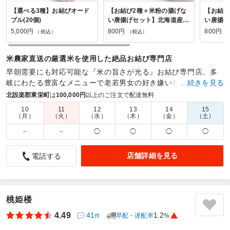
【選べる3種】お結びオード
【お結び2種＋米粉の揚げな
【お結び
ブル(20個)
い唐揚げセット】北海道産焼
い唐揚げ
き塩鮭(無添加)&刻み高菜
き塩鮭(
5,000円
800円
800円
（税込）
（税込）
（
(無着色)
米農家直送の厳選米を使用した絶品お結び専門店
早朝需要にも対応可能な『米の旨さが光る』お結び専門店。多
岐にわたる豊富なメニューで老若男女の好き嫌いを問いませ
…続きを見る
ん。必ず見つかるアナタのベストお結びはこちら
北設楽郡東栄町
は
100,000円
以上のご注文で配達無料
10
11
12
13
14
15
商品数：
23
締切日時：
2日前12:00
価格帯：
290円～800円
（月）
（火）
（水）
（木）
（金）
（土）
配達時間：
6:00～16:00
－
－
◯
◯
◯
◯
お持ち帰りように
店舗詳細を見る
電話する
4.5
サンスーシーHSD4ダンスセンター
バラシのタイミングだったのでお持ち帰りになりました。プ
ラケースが「大きすぎる」のかおにぎりの大きさとあってい
ないのかという印象でした。
桃姫楼
お味はよくご飯もいい感じの握り具合で美味しかったです。
4.49
41
1.2
早配・遅配率
%
件
可能ならばもう少し具のバリエーションがあって選択出来る