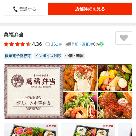
味､量とも良かったです
店舗詳細を見る
電話する
4.0
エイフル企画株式会社
イベントの出演者用に手配しましたが、喜んでいただきまし
た。
萬福弁当
ご利用シーン：
イベント運営
›
イベントスタッフ
4.36
161
0
参加者の年齢：
30代～40代
男女比：
早配・遅配率
男女混合
%
件
愛知県みよし市三好町
2026/07/20
帳票電子発行可
インボイス対応
中華・韓国
うお茂の口コミをもっと見る