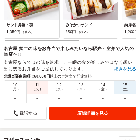
サンド弁当・葵
みそかつサンド
純系名古
1,350円
850円
1,200円
（税込）
（税込）
名古屋 郷土の味をお弁当で楽しみたいなら駅弁・空弁で人気の
当店へ!!
名古屋ならではの味を追求し、一瞬の食の楽しみではなく想い
出に残るお弁当をご提供しております。
…続きを見る
北設楽郡東栄町
は
60,000円
以上のご注文で配達無料
商品数：
27
締切日時：
7日前12:00
価格帯：
850円～2,400円
配達時間：
8:00～19:00
10
11
12
13
14
15
（月）
（火）
（水）
（木）
（金）
（土）
－
－
－
－
－
－
応援に来ていただいた方々にも大変、喜んでいただけまし
た
店舗詳細を見る
電話する
5.0
日産自動車株式会社
大量に注文したにもかかわらず時間前に配達も完了していた
だき、また、会場手前まで運んでいただき助かりました。台
車も貸していただいたのでスムーズに運搬することができま
マザーズランチ