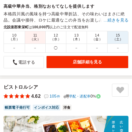
高級中華弁当、格別なおもてなしを提供します
本格四川風の風味を持つ高級中華折詰、その味わいはまさに絶
品。会議や接待、ロケに最適なこの弁当をお楽しみいただくこ
…続きを見る
とで、特別な日を彩ります。
北設楽郡東栄町
は
100,000円
以上のご注文で配達無料
10
11
12
13
14
15
商品数：
41
締切日時：
2日前12:00
価格帯：
972円～2,160円
（月）
（火）
（水）
（木）
（金）
（土）
配達時間：
10:00～18:00
－
－
◯
－
－
－
肉と海鮮とのコラボが、お母さん・お父さんの「お口」の
店舗詳細を見る
電話する
ハートを射貫いてくれました。
4.5
東海学園高等学校
昼食会で、お母さん・お父さん、卒業生、教員が集う「昼食
会」でした。
ビストロルシア
和気藹々な雰囲気で、懇談を主にしながらも、舌鼓を打ち、
4.62
105
0
早配・遅配率
%
件
盛り上がりました。
配達時間に着いても、「１時間の幅があります。」と最初に
帳票電子発行可
インボイス対応
洋食
確認され、
「もし、５０分遅く配達されたら、その間、どうしようか」
不安でしたが、
予定時間より早くて有り難かったです。