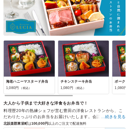
ご利用シーン：
会議・セミナー
›
懇談会
参加者の年齢：
40代～50代
男女比：
女性多め
愛知県名古屋市昭和区鶴舞
2026/05/27
桃姫楼の口コミをもっと見る
海老ハニーマスタード弁当
チキンステーキ弁当
ポークカ
1,080円
1,080円
1,080円
（税込）
（税込）
大人から子供まで大好きな洋食をお弁当で！
料理歴20年の熟練シェフが営む豊田の洋食レストランから、こ
だわりたっぷりのお弁当をお届けいたします。会議やイベント
…続きを見る
はもちろん、お集まりなどでもぜひご利用ください。
北設楽郡東栄町
は
100,000円
以上のご注文で配達無料