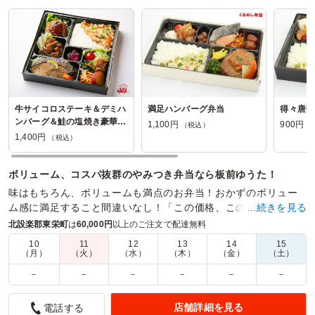
牛サイコロステーキ＆デミハ
満足ハンバーグ弁当
得々唐揚
ンバーグ＆鮭の塩焼き豪華弁
1,100円
900円
（税込）
（
当
1,400円
（税込）
ボリューム、コスパ抜群のやみつき弁当なら板前ゆうた！
味はもちろん、ボリュームも満点のお弁当！おかずのボリュー
ム感に満足すること間違いなし！「この価格、この容器でこの
…続きを見る
内容！？」と驚愕の声多数。800円～1300円 23商品
北設楽郡東栄町
は
60,000円
以上のご注文で配達無料
10
11
12
13
14
15
商品数：
27
締切日時：
1日前12:00
価格帯：
900円～1,400円
（月）
（火）
（水）
（木）
（金）
（土）
配達時間：
8:00～19:00
－
－
－
－
－
－
冷めても惜しかったですよ
店舗詳細を見る
電話する