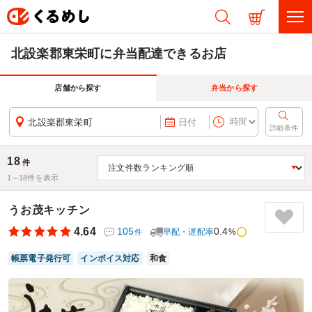
北設楽郡東栄町に弁当配達できるお店
店舗から探す
弁当から探す
北設楽郡東栄町
日付
詳細条件
18
件
1～
18
件を表示
うお茂キッチン
4.64
105
0.4
早配・遅配率
%
件
帳票電子発行可
インボイス対応
和食