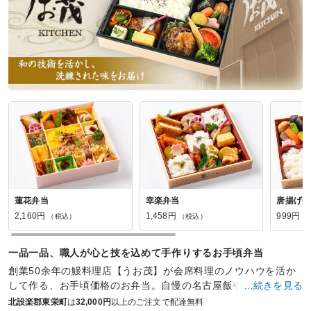
蓮花弁当
幸楽弁当
唐揚げ弁
2,160円
1,458円
999円
（税込）
（税込）
（
一品一品、職人が心と技を込めて手作りするお手頃弁当
創業50余年の鰻料理店【うお茂】が会席料理のノウハウを活か
して作る、お手頃価格のお弁当。自慢の名古屋飯や和食はもち
…続きを見る
ろん、職人が作るハンバーグも絶品です。
北設楽郡東栄町
は
32,000円
以上のご注文で配達無料