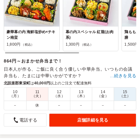
豪華幕の内 海鮮塩炒め×チキ
幕の内スペシャル 紅龍(お肉
鶏もも唐
ン南蛮
系)
膳
1,800円
1,300円
1,500円
（税込）
（税込）
864円～おまかせ弁当まで！
日本人が作る、ご飯に良く合う優しい中華弁当。いつもの会議
弁当も、たまには中華いかがですか？
…続きを見る
北設楽郡東栄町
は
40,000円
以上のご注文で配達無料
商品数：
33
締切日時：
1日前13:00
価格帯：
1,100円～1,800円
配達時間：
9:30～18:00
10
11
12
13
14
15
（月）
（火）
（水）
（木）
（金）
（土）
－
休
－
－
－
－
配達、お弁当大満足です
5.0
トヨタ自動車
店舗詳細を見る
電話する
社内送別会の昼食会で利用しました。
到着前にご連絡も頂き、
遅れることなく大変スムーズに受け取れました。