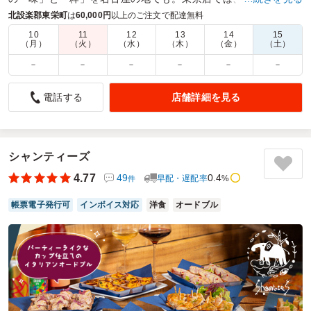
月間約4万食の製造。
北設楽郡東栄町
は
60,000円
以上のご注文で配達無料
10
11
12
13
14
15
商品数：
7
締切日時：
7日前12:00
価格帯：
1,620円～2,160円
（月）
（火）
（水）
（木）
（金）
（土）
配達時間：
8:00～19:00
－
－
－
－
－
－
お客様の声募集中！
店舗詳細を見る
電話する
『球磨川 名古屋店』のお弁当への皆様のお声をお待ちしていま
す。
シャンティーズ
4.77
49
0.4
早配・遅配率
%
件
帳票電子発行可
インボイス対応
洋食
オードブル