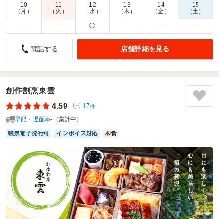
配達時間：
10:00～18:00
10
11
12
13
14
15
（月）
（火）
（水）
（木）
（金）
（土）
－
－
◯
－
－
－
とても彩りが良かった
4.0
東洋医療グループひかり鍼灸院
店舗詳細を見る
電話する
歓迎会で使わせてもらいました。時間もちょうどよく配達さ
れ 見栄えも良く とても好評でした。
味も濃くも薄くもなく彩りがとても綺麗でした。
しいて言うならば 男の人は少し 量が少なかったかもしれな
創作割烹東雲
いですがまた利用したいと思います。あと、お茶もついてる
4.59
17
件
と嬉しいです。
早配・遅配率
-（集計中）
ご利用シーン：
懇親会
›
歓迎会
帳票電子発行可
インボイス対応
和食
参加者の年齢：
30代～40代
男女比：
男女混合
愛知県豊明市間米町
2026/06/26
国産鰻うな弘の口コミをもっと見る