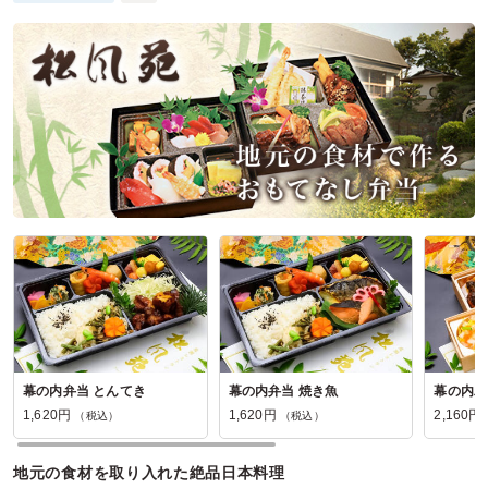
参加者の年齢：
30代～40代
男女比：
男女混合
愛知県名古屋市中区錦
2026/04/27
マザーズランチの口コミをもっと見る
幕の内弁当 とんてき
幕の内弁当 焼き魚
幕の内二
1,620円
1,620円
2,160円
（税込）
（税込）
地元の食材を取り入れた絶品日本料理