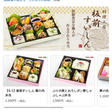
華の盛り～仁～の口コミをもっと見る
【S-1】板前すいしん 幕の内
ぶり大根とおろしポン酢しゃ
豚の生姜
弁当
ぶしゃぶ弁当
1,100円
1,300円
1,500円
（税込）
（税込）