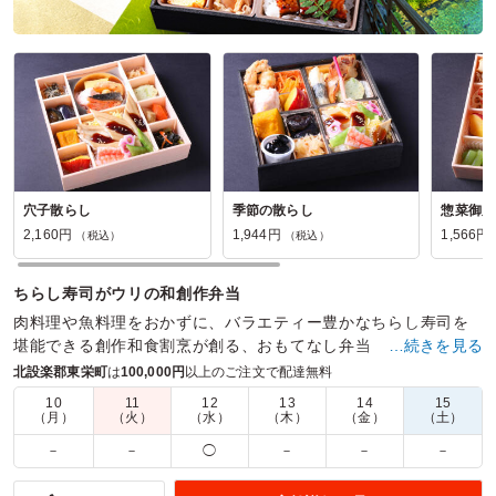
穴子散らし
季節の散らし
惣菜御膳
2,160円
1,944円
1,566円
（税込）
（税込）
ちらし寿司がウリの和創作弁当
肉料理や魚料理をおかずに、バラエティー豊かなちらし寿司を
堪能できる創作和食割烹が創る、おもてなし弁当
…続きを見る
北設楽郡東栄町
は
100,000円
以上のご注文で配達無料
商品数：
26
締切日時：
2日前12:00
価格帯：
1,566円～2,592円
配達時間：
10:00～18:00
10
11
12
13
14
15
（月）
（火）
（水）
（木）
（金）
（土）
－
－
◯
－
－
－
慰労会での参加者の方 弁当に大満足で楽しめました
5.0