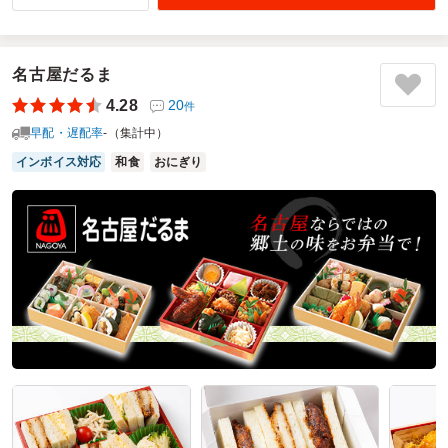
4.5
帝研化工株式会社
値段・量・見た目・配送など 特に悪い箇所もなく美味しく
いただけました。
名古屋だるま
ご利用シーン：
会議・セミナー
›
会議
4.28
20
参加者の年齢：
40代～50代
男女比：
男性多め
件
愛知県名古屋市南区要町
2023/06/30
早配・遅配率
-（集計中）
インボイス対応
和食
おにぎり
板前ゆうたの口コミをもっと見る