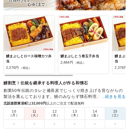
鰻まぶしとロース味噌カツ弁
鰻まぶしとう巻玉子弁当
鰻まぶし
当
当
2,484円
（税込）
2,376円
2,376円
（税込）
鰻割烹！伝統を継承する料理人が作る和懐石
創業50年伝統のタレと備長炭でじっくり焼き上げる昔ながらの
製法を重んじております。鰻のみならず懐石料理人が作る料理
…続きを見る
も絶品！匠の技をお客様の五感でお楽しみください。
北設楽郡東栄町
は
32,000円
以上のご注文で配達無料
10
11
12
13
14
15
商品数：
11
締切日時：
2日前12:00
価格帯：
2,268円～4,104円
（月）
（火）
（水）
（木）
（金）
（土）
配達時間：
10:00～17:00
－
－
－
－
－
－