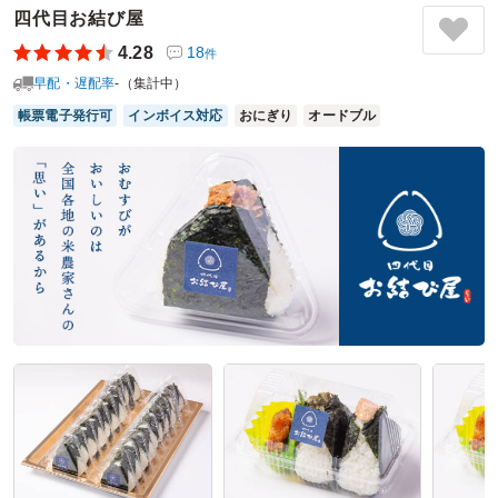
た。ただし、若手の男性にはご飯の量が少し物足りなかった
四代目お結び屋
ようです。機会があれば次回も利用させて頂きたいと思いま
4.28
18
件
す。
早配・遅配率
-（集計中）
ご利用シーン：
会議・セミナー
›
会議
帳票電子発行可
インボイス対応
おにぎり
オードブル
参加者の年齢：
30代～40代
男女比：
女性多め
愛知県みよし市根浦町
2026/03/26
割烹たか橋の口コミをもっと見る