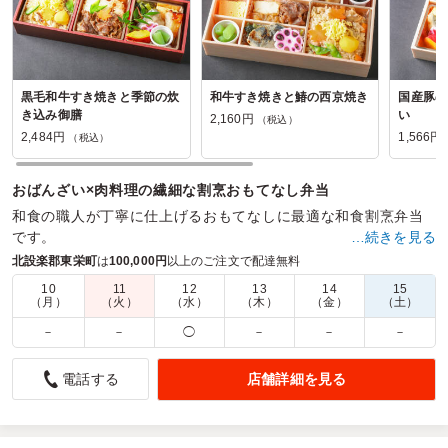
黒毛和牛すき焼きと季節の炊
和牛すき焼きと鰆の西京焼き
国産豚の
き込み御膳
い
2,160円
（税込）
2,484円
1,566円
（税込）
おばんざい×肉料理の繊細な割烹おもてなし弁当
和食の職人が丁寧に仕上げるおもてなしに最適な和食割烹弁当
です。
…続きを見る
北設楽郡東栄町
は
100,000円
以上のご注文で配達無料
商品数：
30
締切日時：
2日前12:00
価格帯：
1,188円～2,700円
配達時間：
10:00～18:00
10
11
12
13
14
15
（月）
（火）
（水）
（木）
（金）
（土）
－
－
◯
－
－
－
上品な彩で会議用のお弁当に喜ばれました。
5.0
通商株式会社
店舗詳細を見る
電話する
会議用のお弁当に利用させて頂きました。お肉とお魚と両方
のバランスがとても良く、彩も鮮やかでおいしく頂くことが
出来ました。配送時間も予定通りで問題はありませんでし