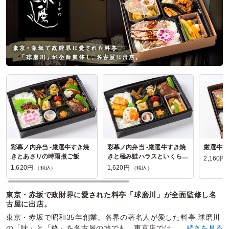
板前すいしんの口コミをもっと見る
彩幕ノ内弁当 -厳選牛すき焼
彩幕ノ内弁当 -厳選牛すき焼
厳選牛す
きとあさりの時雨煮ご飯
きと極み鮭ハラスといくらの
2,160円
親子飯
1,620円
1,620円
（税込）
（税込）
東京・赤坂で政財界に愛された料亭「球磨川」が全面監修し名
古屋に出店。
東京・赤坂で昭和35年創業。各界の著名人が愛した料亭 球磨川
の「味」と「粋」を名古屋の地でも。東京店では、法人向けに
…続きを見る