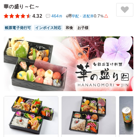
お弁当はとても美味しく、
華の盛り～仁～
肉の下にもたっぷりのお野菜があり、
4.32
464
0.7
早配・遅配率
%
件
みなさんに喜んでもらえました。
また、違う種類も頼んでみたいです。
帳票電子発行可
インボイス対応
和食
お子様
ありがとうございました。
ご利用シーン：
懇親会
›
送別会
参加者の年齢：
30代～40代
男女比：
女性多め
愛知県豊田市トヨタ町
2026/08/01
萬福弁当の口コミをもっと見る