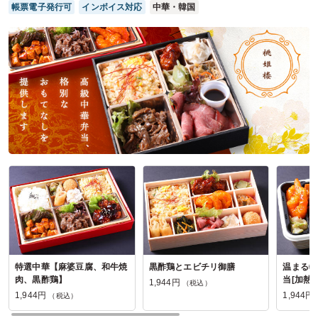
といいなと思いました
帳票電子発行可
インボイス対応
中華・韓国
ご利用シーン：
イベント運営
›
発表会
参加者の年齢：
30代～40代
男女比：
男女混合
愛知県名古屋市昭和区花見通
2026/03/01
四代目お結び屋の口コミをもっと見る
特選中華【麻婆豆腐、和牛焼
黒酢鶏とエビチリ御膳
温まる特
肉、黒酢鶏】
当[加熱容
1,944円
（税込）
1,944円
1,944円
（税込）