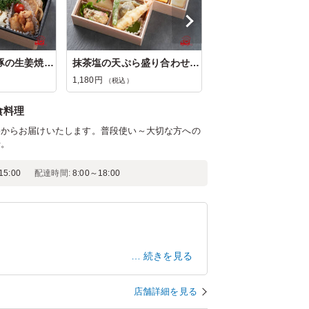
鶏の竜田揚げと豚の生姜焼きの御弁当
抹茶塩の天ぷら盛り合わせ二段弁当
1,180円
（税込）
食料理
格からお届けいたします。普段使い～大切な方への
せ。
5:00
配達時間:
8:00～18:00
続きを見る
愛知県名古屋市千種区今池
2026/07/28
店舗詳細を見る