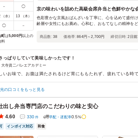
－
◯
京の味わいを詰めた高級会席弁当と色鮮やかな
2
13
（水）
（木）
色彩豊かな京風おばんざいを丁寧に、心を込めて盛付
齢層や女性にもお薦め。心和む、おもてなしの精神を
◯
－
山町
は
5,000円
以上の
商品数:
38
価格帯:
864円～2,700円
締切日時:
2日前1
無料
さっぱりしていて美味しかったです！
大寺資二バレエアカデミー
しいお味で、お腹は満たされるけど胃にももたれず、疲れている時
やかで見た目も華やかなので、召し上がられた方からも、「こんな
喜んでいただきました。今後もお願いしようと思います。
和光の口コミをもっと見る
ン：
バレエ発表会
齢：
不明
男女比：
男女混合
仕出し弁当専門店のこだわりの味と安心
4.60
330
0.5
早配・遅配率
%
件
可
インボイス対応
和食