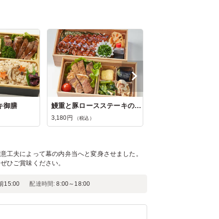
キ御膳
鰻重と豚ロースステーキの二段御膳
3,180円
（税込）
。
創意工夫によって幕の内弁当へと変身させました。
をぜひご賞味ください。
前15:00
配達時間:
8:00～18:00