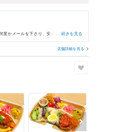
何度かメールを下さり、安心してお願いす
続きを見る
ので支払方法を選ぶことが出来、助かりまし
店舗詳細を見る
愛知県西春日井郡豊山町豊場
2022/11/08