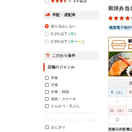
3.5 以上
和洋弁当
早配・遅配率
絞り込みしない
帳票電子発行
0.1% 以下 (
)
0.5% 以下 (
〜
)
こだわり条件
店舗のジャンル
和食
洋食
中華・韓国
8
（土）
焼肉・ステーキ
－
とんかつ・天ぷら
11
1
（火）
ヘルシー・ベジタリアン
◯
カレー・エスニック・ハラル
おにぎり
西春日井郡豊