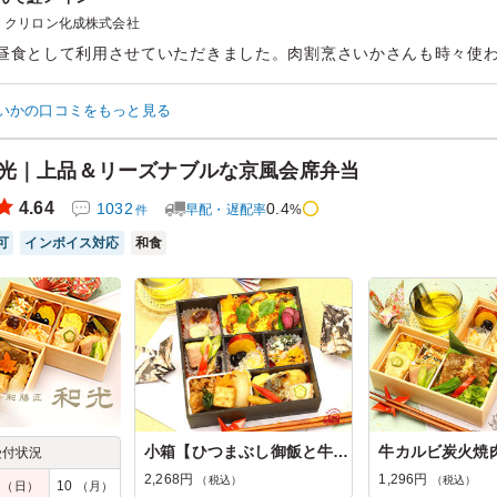
クリロン化成株式会社
昼食として利用させていただきました。肉割烹さいかさんも時々使
らを選択いたしました。鮭の塩麹漬けがしっとりとしていておいしか
っぱいで満足です。
いかの口コミをもっと見る
ン：
職場の昼食
齢：
30代～40代
男女比：
男女混合
和光｜上品＆リーズナブルな京風会席弁当
4.64
1032
0.4
早配・遅配率
%
件
可
インボイス対応
和食
小箱【ひつまぶし御飯と牛すき焼きの京...
受付状況
2,268円
1,296円
（税込）
（税込）
9
10
（日）
（月）