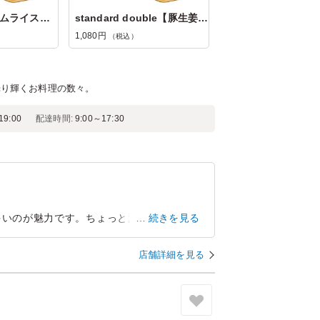
omelet rice【オムライスwithハンバーグ】
standard double【豚生姜焼きwithハンバ...
1,080円
（税込）
光り輝くお料理の数々。
9:00
配達時間:
9:00～17:30
多いのが魅力です。ちょっと濃いかなぁと思
続きを見る
ンスもよさそう。女子もみな完食していまし
店舗詳細を見る
愛知県名古屋市中区錦
2026/08/03