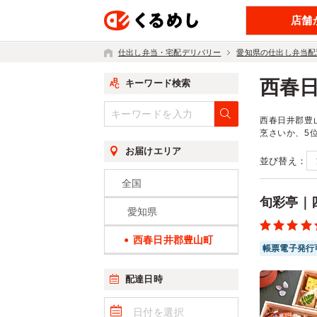
店舗
仕出し弁当・宅配デリバリー
愛知県の仕出し弁当配
西春
キーワード検索
西春日井郡豊
烹さいか、5
お届けエリア
並び替え：
全国
旬彩亭｜
愛知県
西春日井郡豊山町
帳票電子発行
配達日時