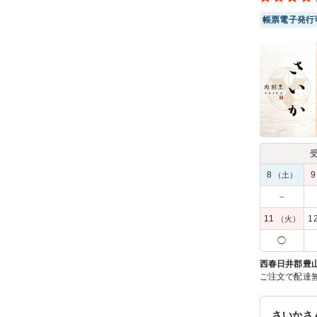
帳票電子発行
8
（土）
－
11
1
（火）
◯
西春日井郡豊
ご注文で配達
さいかさ