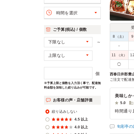
時間を選択
ご予算(税込) / 個数
8
（土）
～
－
11
1
（火）
◯
個
西春日井郡豊
ご注文で配達
※予算上限と個数を入力頂く事で、配達無
料金額を加味した絞り込みが可能です。
美味しか
お客様の声・店舗評価
5.0
時間通り
絞り込みしない
4.5 以上
ご利用シー
参加者の年
旬彩亭の
4.0 以上