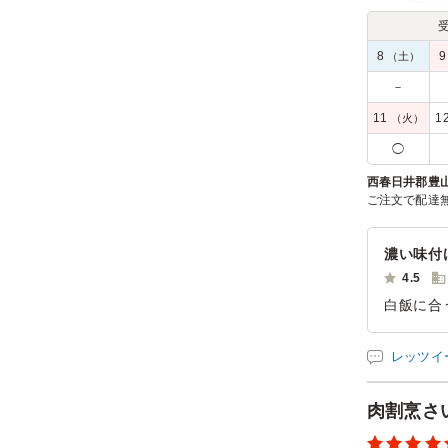
8
（土）
－
11
1
（火）
◯
西春日井郡豊
ご注文で配達
濃い味付
4.5
白飯に合
いつつ、
た。また
レッツイ
ご利用シー
参加者の年
肉割烹さ