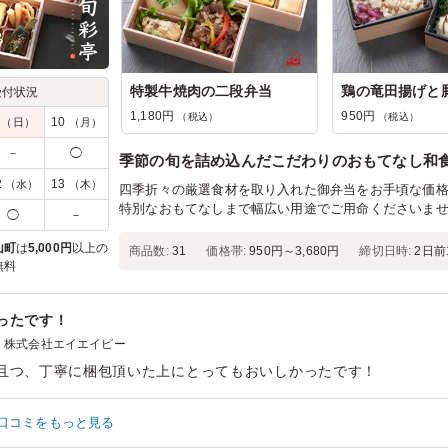
特製牛焼肉の二段弁当
受付状況
1,180円
950円
（税込）
（税込）
9
10
（日）
（月）
－
◯
季節の旬を詰め込んだこだわりのおもてなし和
2
13
（水）
（木）
四季折々の厳選食材を取り入れた御弁当をお手頃な価
特別なおもてなしまで幅広い用途でご用命くださいま
◯
－
山町
は
5,000円
以上の
商品数:
31
価格帯:
950円～3,680円
締切日時:
2日前1
無料
ったです！
株式会社エイエイピー
且つ、丁寧に梱包頂いた上にとってもおいしかったです！
ン：
ロケ・撮影
›
スタジオ撮影
齢：
20代～30代
男女比：
男女混合
口コミをもっと見る