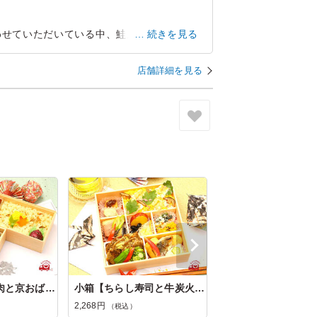
わせていただいている中、鮭メインがあり今
続きを見る
ったです。いつものようにご飯2種もボリ
店舗詳細を見る
愛知県名古屋市中区錦
2026/06/30
牛カルビ炭火焼肉と京おばんざいの二段御膳
小箱【ちらし寿司と牛炭火焼肉の京おば...
2,268円
（税込）