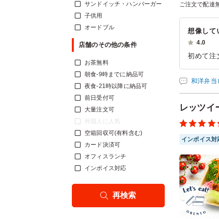
サンドイッチ・ハンバーガー
ご注文で配達
子供用
オードブル
想像して
4.0
店舗のその他の条件
初めて注
お茶無料
ることが
朝食-9時までに納品可
注文も分
和洋弁当
夜食-21時以降に納品可
た。
前日受付可
また、お
レッツイ
大量注文可
ご利用シー
外国人に人気
参加者の年
空箱回収可(有料含む)
インボイス対
カード決済可
オフィスランチ
インボイス対応
再検索