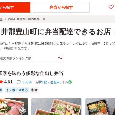
から探す
弁当から探す
達
西春日井郡豊山町の店舗一覧
日井郡豊山町に弁当配達できるお店
山町に弁当配達できる54店1,085種類の人気ランキングは1位：旬彩亭、2位
位：和膳匠 和光です。
四季を味わう多彩な仕出し弁当
4.61
550
0.1
早配・遅配率
%
件
可
インボイス対応
和食