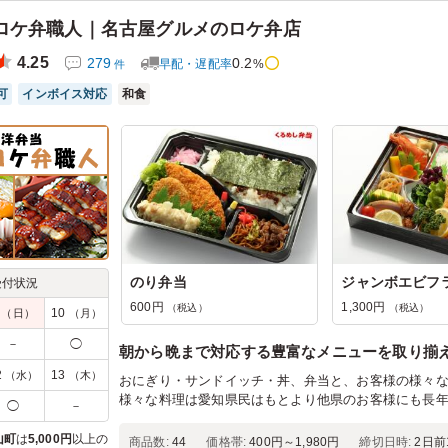
ロケ弁職人｜名古屋グルメのロケ弁店
4.25
279
0.2
早配・遅配率
%
件
可
インボイス対応
和食
のり弁当
ジャンボエビフ
受付状況
600円
1,300円
（税込）
（税込）
9
10
（日）
（月）
－
◯
朝から晩まで対応する豊富なメニューを取り揃
2
13
（水）
（木）
おにぎり・サンドイッチ・丼、弁当と、お客様の様々
様々な料理は愛知県民はもとより他県のお客様にも長
◯
－
山町
は
5,000円
以上の
商品数:
44
価格帯:
400円～1,980円
締切日時:
2日前1