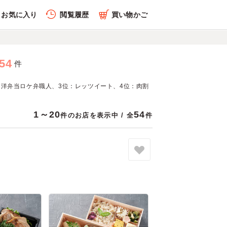
お気に入り
閲覧履歴
買い物かご
54
件
：和洋弁当ロケ弁職人、3位：レッツイート、4位：肉割
1～20
54
件のお店を表示中 / 全
件