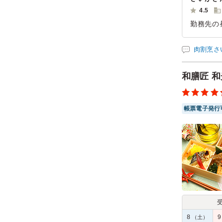
4.5
勤務先の
回はこち
ュームい
肉割烹さ
ご利用シー
参加者の年
和膳匠 
帳票電子発行
8
（土）