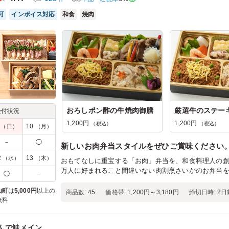
可
インボイス対応
和食
焼肉
おろしポン酢の牛焼肉御膳
厳選牛のステー
受付状況
1,200円
1,200円
（税込）
（税込）
9
10
（日）
（月）
－
◯
新しいお肉弁当スタイルをぜひご賞味ください
2
13
（水）
（木）
おもてなしに重宝する「お肉」弁当を、和食料理人の
万人に好まれること間違いない肉割烹さいかのお弁当
◯
－
山町
は
5,000円
以上の
商品数:
45
価格帯:
1,200円～3,180円
締切日時:
2日
無料
んで鮭メイン