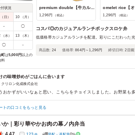
premium double【牛カルビ焼肉with鯖味...
受付状況
1,296円
1,296円
（税込）
（税込）
9
10
（日）
（月）
－
◯
コスパ◎のカジュアルランチボックスロケ弁
2
13
（水）
（木）
低価格帯カジュアルランチを配達。彩りにこだわった
◯
－
商品数:
24
価格帯:
864円～1,296円
締切日時:
2日前1
山町
は
5,000円
以上の
無料
けの味噌炒めがごはんに合います
クリロン化成株式会社
うおかずがいいなぁと思い、こちらをチョイスしました。お野菜も
他の野菜のお惣菜と一緒に食べるとさっぱりとなります。栄養バラ
お願いいたします。
ートの口コミをもっと見る
ン：
職場の昼食
齢：
30代～40代
男女比：
男女混合
いか｜彩り華やかお肉の幕ノ内弁当
4.47
123
0
早配・遅配率
%
件