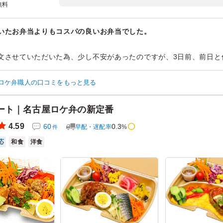
無料
いたお弁当よりもコスパの良いお弁当でした。
文させていただいた為、少し不安があったのですが、3日前、前日と
できました。
かりやすく戸惑うことなく出来ました。今回は職場での注文だった
ロケ弁職人の口コミをもっと見る
約束の時間通りにも届けていただき、ありがとうございました。
ート｜名古屋ロケ弁の新定番
ン：
会議・セミナー
›
会議
4.59
60
0.3
早配・遅配率
%
件
齢：
30代～40代
男女比：
女性のみ
応
和食
洋食