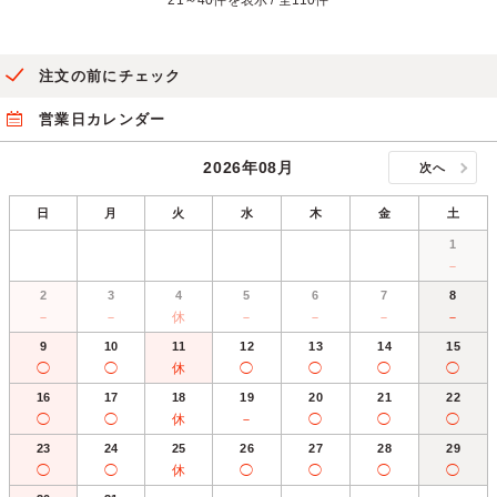
21～40件を表示 / 全110件
注文の前にチェック
営業日カレンダー
2026年08月
次へ
日
月
火
水
木
金
土
1
－
2
3
4
5
6
7
8
－
－
休
－
－
－
－
9
10
11
12
13
14
15
◯
◯
休
◯
◯
◯
◯
16
17
18
19
20
21
22
◯
◯
休
－
◯
◯
◯
23
24
25
26
27
28
29
◯
◯
休
◯
◯
◯
◯