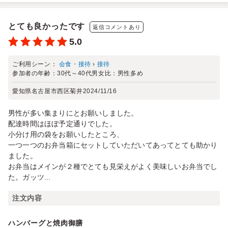
とても良かったです
返信コメントあり
5.0
ご利用シーン：
会食・接待
›
接待
参加者の年齢：
30代～40代
男女比：
男性多め
愛知県名古屋市西区菊井
2024/11/16
男性が多い集まりにとお願いしました。
配達時間はほぼ予定通りでした。
小分け用の袋をお願いしたところ、
一つ一つのお弁当箱にセットしていただいてあってとても助かり
ました。
お弁当はメインが２種でとても見栄えがよく美味しいお弁当でし
た。ガッツ...
注文内容
ハンバーグと焼肉御膳