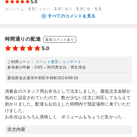
5.0
4.5
3.5
5.0
5.0
ボリューム
：
コスパ
：
彩り
：
味
：
すべてのコメントを見る
時間通りの配達
返信コメントあり
5.0
ご利用シーン：
イベント運営
›
コンサート
参加者の年齢：
20代～30代
男女比：
男女混合
愛知県名古屋市中村区中村町
2024/09/18
演奏会のスタッフ用お弁当として注文しました。最低注文金額が
低めに設定されていたので、数が少ない注文に対応してもらえて
助かりました。配達もお伝えした時間内で指定場所に来ていただ
けました。
お弁当はもちろん美味しく、ボリュームもちょうど良かった...
注文内容