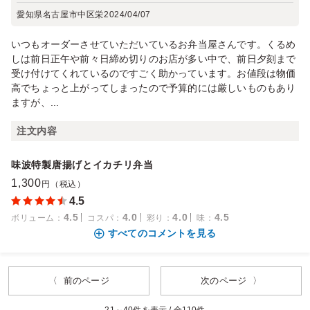
愛知県名古屋市中区栄
2024/04/07
いつもオーダーさせていただいているお弁当屋さんです。くるめ
しは前日正午や前々日締め切りのお店が多い中で、前日夕刻まで
受け付けてくれているのですごく助かっています。お値段は物価
高でちょっと上がってしまったので予算的には厳しいものもあり
ますが、...
注文内容
味波特製唐揚げとイカチリ弁当
1,300
円（税込）
4.5
4.5
4.0
4.0
4.5
ボリューム
：
コスパ
：
彩り
：
味
：
すべてのコメントを見る
〈 前のページ
次のページ 〉