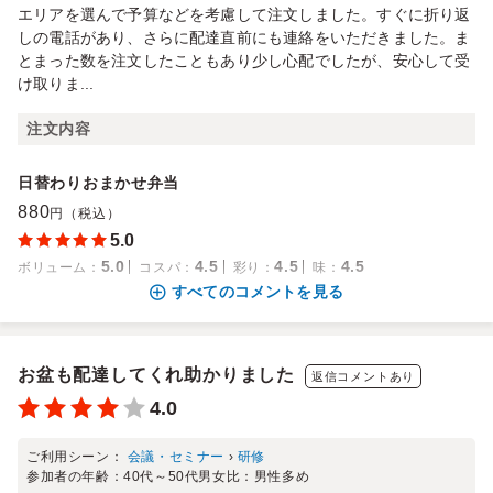
エリアを選んで予算などを考慮して注文しました。すぐに折り返
しの電話があり、さらに配達直前にも連絡をいただきました。ま
とまった数を注文したこともあり少し心配でしたが、安心して受
け取りま...
注文内容
日替わりおまかせ弁当
880
円（税込）
5.0
5.0
4.5
4.5
4.5
ボリューム
：
コスパ
：
彩り
：
味
：
すべてのコメントを見る
お盆も配達してくれ助かりました
返信コメントあり
4.0
ご利用シーン：
会議・セミナー
›
研修
参加者の年齢：
40代～50代
男女比：
男性多め