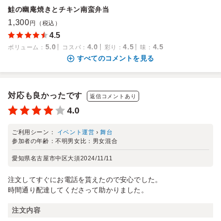
鮭の幽庵焼きとチキン南蛮弁当
1,300
円（税込）
4.5
5.0
4.0
4.5
4.5
ボリューム
：
コスパ
：
彩り
：
味
：
すべてのコメントを見る
対応も良かったです
返信コメントあり
4.0
ご利用シーン：
イベント運営
›
舞台
参加者の年齢：
不明
男女比：
男女混合
愛知県名古屋市中区大須
2024/11/11
注文してすぐにお電話を貰えたので安心でした。
時間通り配達してくださって助かりました。
注文内容