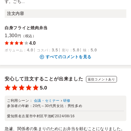
す。ごち...
注文内容
白身フライと焼肉弁当
1,300
円（税込）
4.0
4.0
3.5
5.0
5.0
ボリューム
：
コスパ
：
彩り
：
味
：
すべてのコメントを見る
安心して注文することが出来ました
返信コメントあり
5.0
ご利用シーン：
会議・セミナー
›
研修
参加者の年齢：
20代～30代
男女比：
男性多め
愛知県名古屋市中村区平池町
2024/08/16
急遽、関係者の集まりのためにお弁当を頼むことになりました。