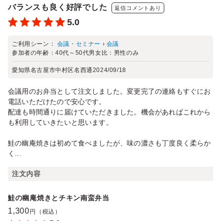
バランスも良く好評でした
返信コメントあり
5.0
ご利用シーン：
会議・セミナー
›
会議
参加者の年齢：
40代～50代
男女比：
男性のみ
愛知県名古屋市中村区名西通
2024/09/18
会議用のお弁当として注文しました。変更完了の連絡もすぐにお
電話いただけたので安心です。
配達も時間通りに届けていただきました。機会があればこれから
も利用していきたいと思います。
鮭の幽庵焼きは初めて食べましたが、味の濃さも丁度良く柔らか
く...
注文内容
鮭の幽庵焼きとチキン南蛮弁当
1,300
円（税込）