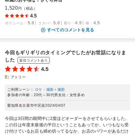
和風のお手頃な！さくら弁当
1,520
円（税込）
4.5
5.0
5.0
4.5
4.5
ボリューム
：
コスパ
：
彩り
：
味
：
すべてのコメントを見る
今回もギリギリのタイミングでしたがお世話になりま
した
返信コメントあり
4.5
アトリー
ご利用シーン：
ロケ・撮影
›
撮影
参加者の年齢：
20代～30代
男女比：
女性多め
愛知県名古屋市中区栄
2024/04/07
今回は3日間の期間中に2度ほどオーダーをさせてもらいました。
この日は年度末最後の平日ということもあってか、いつもなら受
け付けているお店も締め切ってるなか、お店のパワーがあるだけ