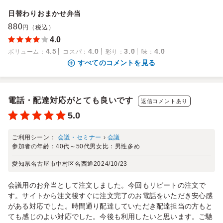
日替わりおまかせ弁当
880
円（税込）
4.0
4.5
4.0
3.0
4.0
ボリューム
：
コスパ
：
彩り
：
味
：
すべてのコメントを見る
電話・配達対応がとても良いです
返信コメントあり
5.0
ご利用シーン：
会議・セミナー
›
会議
参加者の年齢：
40代～50代
男女比：
男性多め
愛知県名古屋市中村区名西通
2024/10/23
会議用のお弁当として注文しました。今回もリピートの注文で
す。サイトから注文後すぐに注文完了のお電話をいただき安心感
がある対応でした。時間通り配達していただき配達担当の方もと
ても感じのよい対応でした。今後も利用したいと思います。ご馳