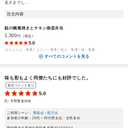
走さまでし...
注文内容
鮭の幽庵焼きとチキン南蛮弁当
1,300
円（税込）
5.0
4.5
4.5
5.0
5.0
ボリューム
：
コスパ
：
彩り
：
味
：
すべてのコメントを見る
味も彩もよく同僚たちにも好評でした。
返信コメントあり
5.0
平野整形外科
ご利用シーン：
懇親会
›
慰労会
参加者の年齢：
20代～30代
男女比：
女性多め