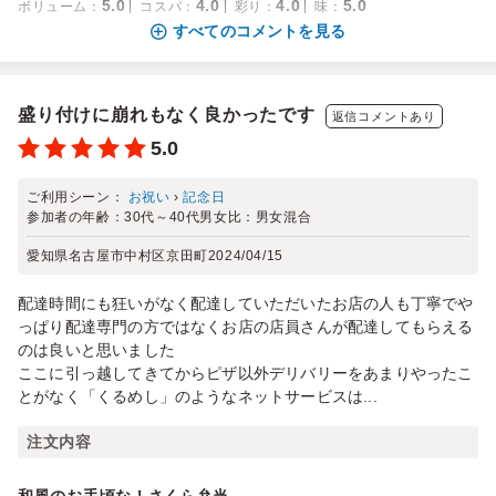
5.0
4.0
4.0
5.0
ボリューム
：
コスパ
：
彩り
：
味
：
すべてのコメントを見る
盛り付けに崩れもなく良かったです
返信コメントあり
5.0
ご利用シーン：
お祝い
›
記念日
参加者の年齢：
30代～40代
男女比：
男女混合
愛知県名古屋市中村区京田町
2024/04/15
配達時間にも狂いがなく配達していただいたお店の人も丁寧でや
っぱり配達専門の方ではなくお店の店員さんが配達してもらえる
のは良いと思いました
ここに引っ越してきてからピザ以外デリバリーをあまりやったこ
とがなく「くるめし」のようなネットサービスは...
注文内容