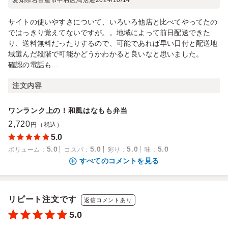
愛知県名古屋市中村区鳥居通
2024/10/14
サイトの使いやすさについて、いろいろ他店と比べてやってたの
ではっきり覚えてないですが。。地域によって前日配送できた
り、送料無料だったりするので、可能であれば早い日付と配送地
域選んだ段階で可能かどうかわかると良いなと思いました。
確認の電話も...
注文内容
ワンランク上の！和風はなもも弁当
2,720
円（税込）
5.0
5.0
5.0
5.0
5.0
ボリューム
：
コスパ
：
彩り
：
味
：
すべてのコメントを見る
リピート注文です
返信コメントあり
5.0