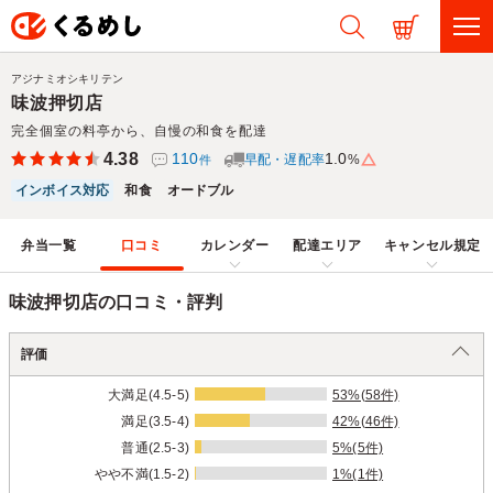
アジナミオシキリテン
味波押切店
完全個室の料亭から、自慢の和食を配達
4.38
110
1.0
早配・遅配率
%
件
インボイス対応
和食
オードブル
弁当一覧
口コミ
カレンダー
配達エリア
キャンセル規定
味波押切店の口コミ・評判
評価
大満足(4.5-5)
53%(58件)
満足(3.5-4)
42%(46件)
普通(2.5-3)
5%(5件)
やや不満(1.5-2)
1%(1件)