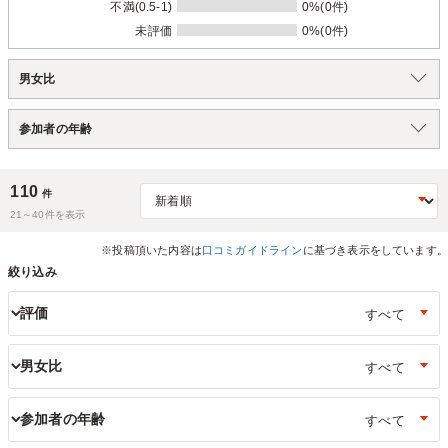
不満(0.5-1)
0%(0件)
未評価
0%(0件)
男女比
参加者の年齢
110
件
21～
40
件を表示
※投稿頂いた内容は
口コミガイドライン
に基づき表示をしています。
絞り込み
評価
男女比
参加者の年齢