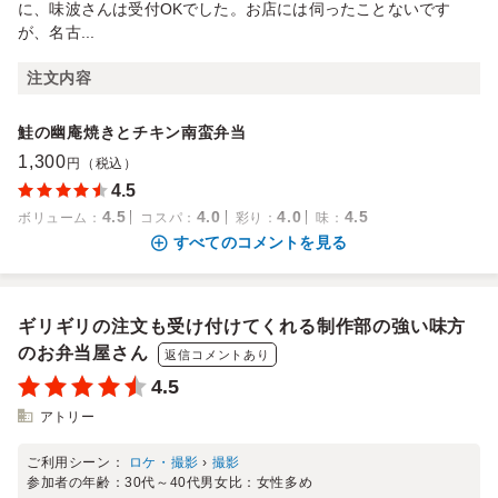
に、味波さんは受付OKでした。お店には伺ったことないです
が、名古...
注文内容
鮭の幽庵焼きとチキン南蛮弁当
1,300
円（税込）
4.5
4.5
4.0
4.0
4.5
ボリューム
：
コスパ
：
彩り
：
味
：
すべてのコメントを見る
ギリギリの注文も受け付けてくれる制作部の強い味方
のお弁当屋さん
返信コメントあり
4.5
アトリー
ご利用シーン：
ロケ・撮影
›
撮影
参加者の年齢：
30代～40代
男女比：
女性多め