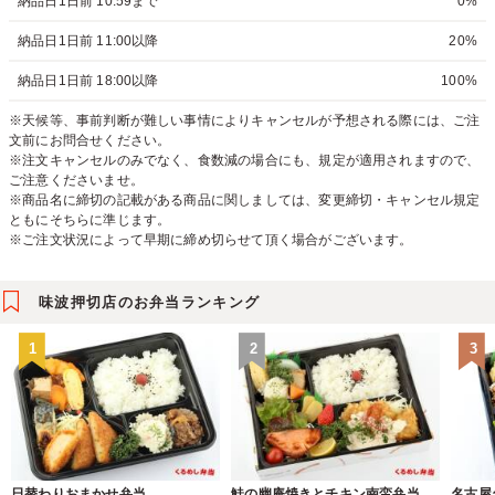
納品日1日前 10:59まで
0%
納品日1日前 11:00以降
20%
納品日1日前 18:00以降
100%
※天候等、事前判断が難しい事情によりキャンセルが予想される際には、ご注
文前にお問合せください。
※注文キャンセルのみでなく、食数減の場合にも、規定が適用されますので、
ご注意くださいませ。
※商品名に締切の記載がある商品に関しましては、変更締切・キャンセル規定
ともにそちらに準じます。
※ご注文状況によって早期に締め切らせて頂く場合がございます。
味波押切店のお弁当ランキング
1
2
3
日替わりおまかせ弁当
鮭の幽庵焼きとチキン南蛮弁当
名古屋