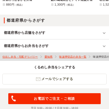
880円
1,300円
1,5
（税込）
（税込）
都道府県からさがす
都道府県から店舗をさがす
都道府県からお弁当をさがす
仕出し弁当・宅配デリバリー
愛知県
味波押切店の弁当一覧
味波押切店
くるめし弁当をシェアする
メールでシェアする
お電話でご注文・ご相談
平日 9:00～20:00 / 土日祝 9:00～18:00