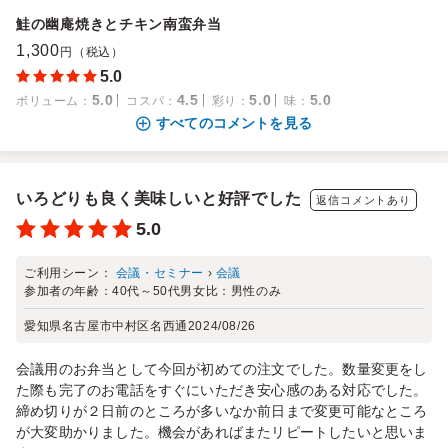
鮭の幽庵焼きとチキン南蛮弁当
1,300
円（税込）
5.0
5.0
4.5
5.0
5.0
ボリューム
：
コスパ
：
彩り
：
味
：
すべてのコメントを見る
いろどりも良く美味しいと好評でした
返信コメントあり
5.0
ご利用シーン：
会議・セミナー
›
会議
参加者の年齢：
40代～50代
男女比：
男性のみ
愛知県名古屋市中村区名西通
2024/08/26
会議用のお弁当として今回が初めての注文でした。数量変更をし
た際も完了のお電話をすぐにいただき安心感のある対応でした。
締め切りが２日前のところが多いなか前日まで変更可能なところ
が大変助かりました。機会があればまたリピートしたいと思いま