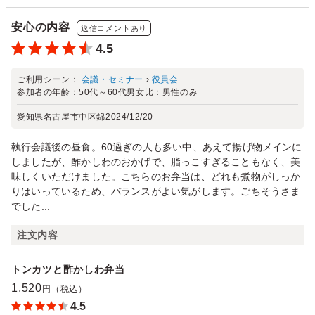
安心の内容
返信コメントあり
4.5
ご利用シーン：
会議・セミナー
›
役員会
参加者の年齢：
50代～60代
男女比：
男性のみ
愛知県名古屋市中区錦
2024/12/20
執行会議後の昼食。60過ぎの人も多い中、あえて揚げ物メインに
しましたが、酢かしわのおかげで、脂っこすぎることもなく、美
味しくいただけました。こちらのお弁当は、どれも煮物がしっか
りはいっているため、バランスがよい気がします。ごちそうさま
でした...
注文内容
トンカツと酢かしわ弁当
1,520
円（税込）
4.5