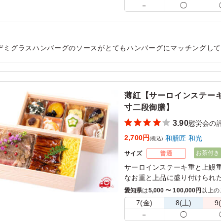
－
◯
(＋480円)」「オムライス大
ンよりお選びください。
※オムライス大盛は卵の量は
デミグラスハンバーグのソースがとてもハンバーグにマッチングし
ました。また、チキンカツもとても美味しいのですが唐揚げもめち
用シーン：
懇親会
›
慰労会
薄紅【サーロインステー
寸二段御膳】
3.90
慰労会の
2,700円
和膳匠 和光
(税込)
お茶付き
サイズ
普通
サーロインステーキ重と上鰻
なお重と上品に盛り付けられ
にも喜ばれること請け合いで
愛知県
は
5,000 〜 100,000円
以上の
7(金)
8(土)
9
－
◯