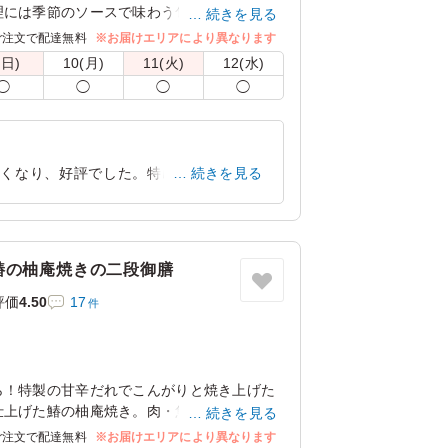
理には季節のソースで味わう旬魚のムニエル
続きを見る
充実。追加でオムライスに変更も可能です。
ご注文で配達無料
※お届けエリアにより異なります
度お召し上がりください。
(日)
10(月)
11(火)
12(水)
◯
◯
◯
◯
ご飯大盛(＋150円)」「オムライス普通盛
盛(＋650円)」に変更できます。下記プルダウ
変わりません。
よくなり、好評でした。特に、エビフライ
続きを見る
かったので、また注文したいと思いまし
愛知県岡崎市舳越町
2023/04/01
鰆の柚庵焼きの二段御膳
評価
4.50
17
件
ら！特製の甘辛だれでこんがりと焼き上げた
仕上げた鰆の柚庵焼き。肉・魚の2種類が一つ
続きを見る
ます。
ご注文で配達無料
※お届けエリアにより異なります