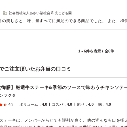
社会福祉法人あさい福祉会 和光こども園
目の美しさと、味、量すべてに満足のできる商品でした。 また、和
好まれる食材の選択がされていている他、肉・ウナギ、そして京風
められていて本当に素敵なお弁当でした。
用シーン：
懇親会
›
納会
1～6件を表示 / 全6件
でご注文頂いたお弁当の口コミ
食御膳】厳選牛ステーキ&季節のソースで味わうチキンソテ
ンフクタ
4.5
ボリューム
：
4.0
コスパ
：
4.0
彩り
：
4.0
味
：
4.0
ステーキは、メンバーからとても評判が良く、他の皆んなも口を揃