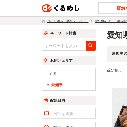
店舗
仕出し弁当・宅配デリバリー
愛知県の仕出し弁当配
愛知
キーワード検索
選択中
お届けエリア
並び替え：
全国
愛知県
配達日時