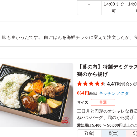
14:00まで
14:
－
可
、味も良かったです。 白ごはんを海鮮チラシに変えて注文したが、
、豚）があるとモット良かったです。
用シーン：
懇親会
›
慰労会
【幕の内】特製デミグラ
鶏のから揚げ
4.47
慰労会の
864円
キッチンフクタ
(税込)
サイズ
普通
三日月と円形のオシャレな容
ねハンバーグ、鶏のから揚げ
お楽しみいただけます。
愛知県
は
5,400 〜 50,000円
以上の
7(金)
8(土)
9
※ご飯を「白ご飯普通盛」「白