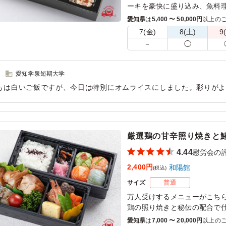
ーキを豪快に盛り込み、魚料
を合わせております。副菜も
愛知県
は
5,400 〜 50,000円
以上の
この贅沢な洋食御膳をぜひ一
7(金)
8(土)
9
－
◯
※ご飯を「白ご飯普通盛」「白
(＋480円)」「オムライス大
ンよりお選びください。
愛知学泉短期大学
※オムライス大盛は卵の量は
もは白いご飯ですが、今日は特別にオムライスにしました。彩りが
リカリ食感を喜んでみえました。また、ステーキのソースがおいし
用シーン：
懇親会
›
慰労会
厳選鶏の甘辛照り焼きと
4.44
慰労会の
2,400円
和陽館
(税込)
サイズ
普通
万人受けするメニューがこち
鶏の照り焼きと秘伝の配合で
のお弁当でお楽しみいただけ
愛知県
は
7,000 〜 20,000円
以上の