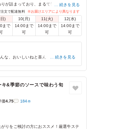
わりが詰まっており、まるで料亭でお召し上
続きを見る
な至福をお届けいたします。
ご注文で配達無料
※お届けエリアにより異なります
(日)
10(月)
11(火)
12(水)
00まで
14:00まで
14:00まで
14:00まで
可
可
可
可
みんな、おいしいねと喜んでくれました。
続きを見る
。香の物がも少し入っているとうれしいで
愛知県名古屋市千種区香流橋
2026/02/07
ーキ&季節のソースで味わう旬
評価
4.75
184
件
上がりをご検討の方におススメ！厳選牛ステ