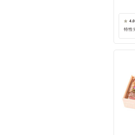
4.0
特性
思い
ご利