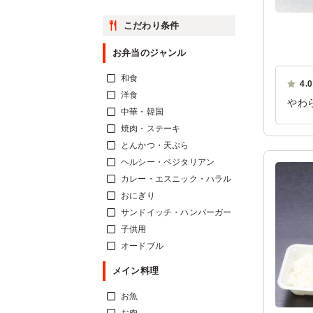
こだわり条件
お弁当のジャンル
和食
4.0
洋食
やわ
中華・韓国
手鞠
焼肉・ステーキ
ご利
とんかつ・天ぷら
ヘルシー・ベジタリアン
カレー・エスニック・ハラル
おにぎり
サンドイッチ・ハンバーガー
子供用
オードブル
メイン料理
お魚