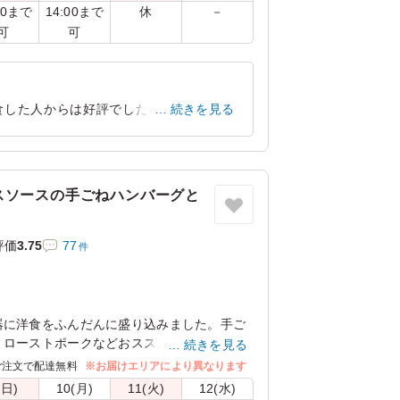
00まで
14:00まで
休
－
可
可
食した人からは好評でした。 おかずに肉
続きを見る
愛知県豊田市神池町
2025/11/11
スソースの手ごねハンバーグと
評価
3.75
77
件
器に洋食をふんだんに盛り込みました。手ご
、ローストポークなどおススメのメニューを
続きを見る
ご注文で配達無料
※お届けエリアにより異なります
(日)
10(月)
11(火)
12(水)
ご飯大盛(＋150円)」「オムライス普通盛