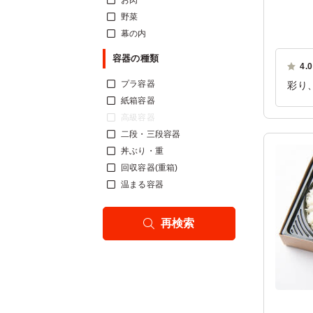
お肉
野菜
幕の内
容器の種類
4.0
プラ容器
彩り
紙箱容器
（牛
高級容器
ご利
二段・三段容器
丼ぶり・重
回収容器(重箱)
温まる容器
再検索