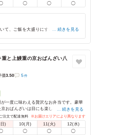
◯
◯
◯
◯
盛(＋650円)」に変更できます。下記プルダウ
変わりません。
ていて、ご飯を大盛りにすれば良かったと
続きを見る
ゃくちゃ美味しかったです。
愛知県豊田市和会町
2026/07/13
キ重と上鰻重の京おばんざい八
評価
3.50
5
件
重が一度に味わえる贅沢なお弁当です。豪華
た京おばんざいは目にも楽しく、どなたさま
続きを見る
す。
ご注文で配達無料
※お届けエリアにより異なります
(日)
10(月)
11(火)
12(水)
◯
◯
◯
◯