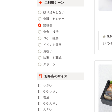
ご利用シーン
絞り込みしない
会議・セミナー
懇親会
会食・接待
5.0
ロケ・撮影
いつ
イベント運営
のカ
お祝い
た。
法事・お葬式
ご利
スポーツ
お弁当のサイズ
小さい
やや小さい
普通
やや大きい
大きい