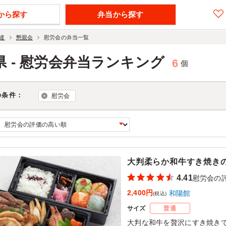
から探す
弁当から探す
達
懇親会
慰労会の弁当一覧
県 - 慰労会弁当ランキング
6
個
の条件：
慰労会
大判柔らか和牛すき焼き
4.41
慰労会の
2,400円
和陽館
(税込)
サイズ
普通
大判な和牛を贅沢にすき焼き