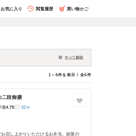
お気に入り
閲覧履歴
買い物かご
すべて解除
1～6件を表示 / 全6件
の二段御膳
評価
4.75
32
件
でお召し上がりいただけるお弁当。副菜の