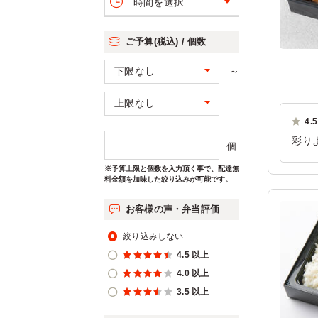
時間を選択
ご予算(税込) / 個数
～
4.5
彩り
個
個人
※予算上限と個数を入力頂く事で、配達無
す。
料金額を加味した絞り込みが可能です。
ご利
お客様の声・弁当評価
絞り込みしない
4.5 以上
4.0 以上
3.5 以上