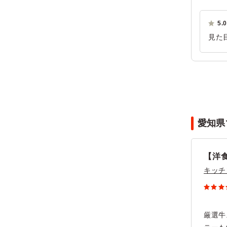
5.0
見た
にも
で詰
ご利
愛知県
【洋
キッチ
厳選牛