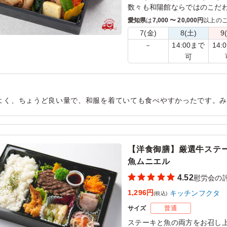
数々も和陽館ならではのこだ
がりいただいているかのよう
愛知県
は
7,000 〜 20,000円
以上の
7(金)
8(土)
9
14:00まで
14:
－
可
よく、ちょうど良い量で、和服を着ていても食べやすかったです。
的には薄味が好みなので、すき焼きの味付けが少し濃く感じました
用シーン：
懇親会
›
慰労会
【洋食御膳】厳選牛ステ
魚ムニエル
4.52
慰労会の
1,296円
キッチンフクタ
(税込)
サイズ
普通
ステーキと魚の両方をお召し