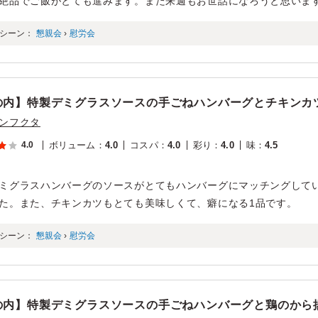
絶品でご飯がとても進みます。また来週もお世話になろうと思いま
シーン：
懇親会
›
慰労会
の内】特製デミグラスソースの手ごねハンバーグとチキンカ
ンフクタ
4.0
ボリューム
：
4.0
コスパ
：
4.0
彩り
：
4.0
味
：
4.5
ミグラスハンバーグのソースがとてもハンバーグにマッチングして
た。また、チキンカツもとても美味しくて、癖になる1品です。
シーン：
懇親会
›
慰労会
の内】特製デミグラスソースの手ごねハンバーグと鶏のから