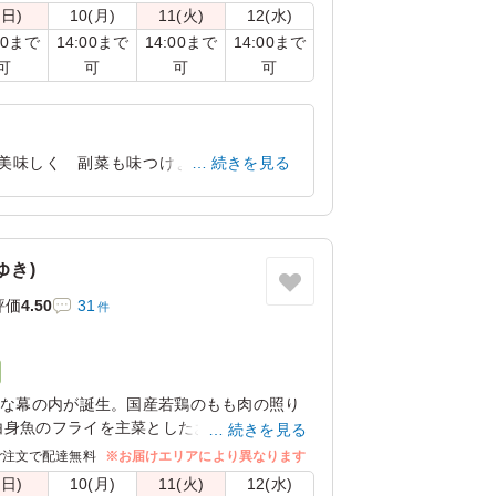
(日)
10(月)
11(火)
12(水)
00まで
14:00まで
14:00まで
14:00まで
可
可
可
可
も美味しく 副菜も味つけよかったです。
続きを見る
愛知県海部郡大治町西條
2025/08/19
ゆき)
評価
4.50
31
件
彩な幕の内が誕生。国産若鶏のもも肉の照り
白身魚のフライを主菜としたお弁当です。お
続きを見る
る自慢の幕の内弁当です。
ご注文で配達無料
※お届けエリアにより異なります
(日)
10(月)
11(火)
12(水)