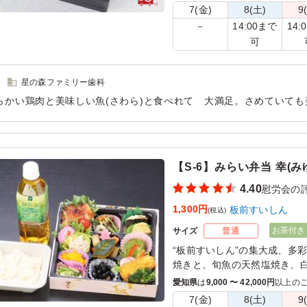
7(金)
8(土)
9
14:00まで
14:
－
可
星の森ファミリー歯科
らかい鶏肉と美味しい魚(さわら)と食べれて 大満足。さめていて
すしも楽しみながら食べれました。女性にジャストの量でした。
用シーン：
懇親会
›
慰労会
【S-6】みらい弁当 幸(み
4.40
慰労会の
1,300円
板前すいしん
(税込)
お茶付き
サイズ
普通
“板前すいしん”の集大成、多
焼きと、旬魚の天然塩焼き、
腹に優しく和惣菜の副菜もあ
愛知県
は
9,000 〜 42,000円
以上の
7(金)
8(土)
9